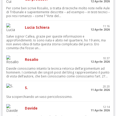
12 Aprile 2026
Per come ben scrive Rosalio, si tratta di tecniche molto note nelle Aule
di Tribunale e sapientemente descritte – ad esempio – in testi tecnici –
poi resi romanzo – come l’ “Arte del...
11:16
Lucia Schiera
12 Aprile 2026
Salve signor Callea, grazie per queste informazioni e
approfondimenti. Io sono nata e abito nel quartiere, ho 19 anni, ma
non avevo idea di tutta questa storia complicata del parco. Ero
convinta che fosse un...
10:37
Rosalio
12 Aprile 2026
Davide conosciamo intanto la tecnica retorica dell’argomentum ad
hominem. I contenuti dei singoli post del blog rappresentano il punto
di vista dell’autore, che ben conosciamo come conosciamo l’art. 27...
20:20
S.
11 Aprile 2026
Sta scoperchiando un vaso pericolosissimo.
12:14
Davide
11 Aprile 2026