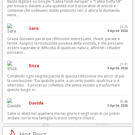
Basta digitare su Google “Callea fondi europei” o “Callea truffa UE”
per trovarsi davanti a una quantità non trascurabile di articoli e
contenuti che sollevano dubbi piuttosto seri. E allora la domanda
viene...
23:25
Sara
9 Aprile 2026
Grazie Giovanni per le tue riflessioni interessanti, chiare, pacate e
ferme. Auspico la risoluzione positiva della vicenda, e che possano
essere superate le difficoltà di qualsiasi natura, affinché i cittadini
possano...
21:41
Enza
9 Aprile 2026
Condivido ogni singola parola di questa riflessione ma ancor di più
la conclusione: “Da qualche parte, a un certo punto, qualcosa si è
interrotto. Il processo collettivo che aveva iniziato a trasformare
questo luogo si...
10:48
Davide
5 Aprile 2026
Salve io abito nel quartiere ma nei giorni e negli orari in cui potrei
andare con la mia famiglia lo trovo sempre chiuso..
Hot Post