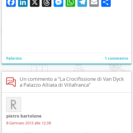
Facebook
LinkedIn
X
Threads
Messenger
WhatsApp
Telegram
Email
Cond
Palermo
1 commento
Un commento a “La Crocifissione di Van Dyck
a Palazzo Alliata di Villafranca”
pietro bartolone
8 Gennaio 2013 alle 12:38