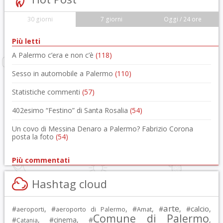
30 giorni
7 giorni
Oggi / 24 ore
Più letti
A Palermo c’era e non c’è
(118)
Sesso in automobile a Palermo
(110)
Statistiche commenti
(57)
402esimo “Festino” di Santa Rosalia
(54)
Un covo di Messina Denaro a Palermo? Fabrizio Corona
posta la foto
(54)
Più commentati
Hashtag cloud
arte
calcio
#
, #
, #
, #
, #
,
aeroporti
aeroporto di Palermo
Amat
Comune di Palermo
#
, #
cinema
, #
,
Catania