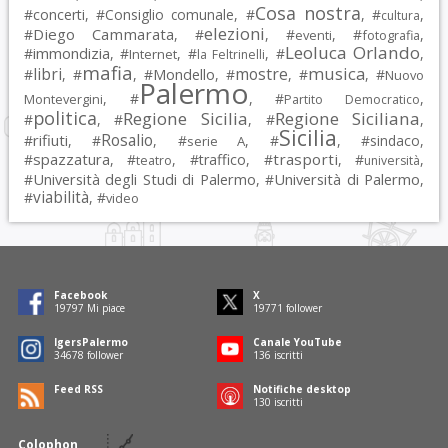
Cosa nostra
#
concerti
, #
Consiglio comunale
, #
, #
,
cultura
elezioni
Diego Cammarata
#
, #
, #
, #
,
eventi
fotografia
Leoluca Orlando
immondizia
#
, #
, #
, #
,
Internet
la Feltrinelli
mafia
musica
libri
mostre
#
, #
, #
Mondello
, #
, #
, #
Nuovo
Palermo
, #
, #
,
Montevergini
Partito Democratico
politica
Regione Sicilia
Regione Siciliana
#
, #
, #
,
Sicilia
Rosalio
rifiuti
#
, #
, #
, #
, #
sindaco
,
serie A
spazzatura
trasporti
#
, #
, #
traffico
, #
, #
,
teatro
università
Università degli Studi di Palermo
Università di Palermo
#
, #
,
viabilità
#
, #
video
Facebook
X
19797
Mi piace
19771
follower
IgersPalermo
Canale YouTube
34678
follower
136
iscritti
Feed RSS
Notifiche desktop
130
iscritti
Colophon