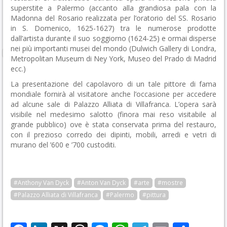
superstite a Palermo (accanto alla grandiosa pala con la
Madonna del Rosario realizzata per l’oratorio del SS. Rosario
in S. Domenico, 1625-1627) tra le numerose prodotte
dall’artista durante il suo soggiorno (1624-25) e ormai disperse
nei più importanti musei del mondo (Dulwich Gallery di Londra,
Metropolitan Museum di Ney York, Museo del Prado di Madrid
ecc.)
La presentazione del capolavoro di un tale pittore di fama
mondiale fornirà al visitatore anche l’occasione per accedere
ad alcune sale di Palazzo Alliata di Villafranca. L’opera sarà
visibile nel medesimo salotto (finora mai reso visitabile al
grande pubblico) ove è stata conservata prima del restauro,
con il prezioso corredo dei dipinti, mobili, arredi e vetri di
murano del ’600 e ’700 custoditi.
#Anthony Van Dyck
#Anton Van Dyck
#arte
#mostre
#Palazzo Alliata di Villafranca
#Palermo
#pittura