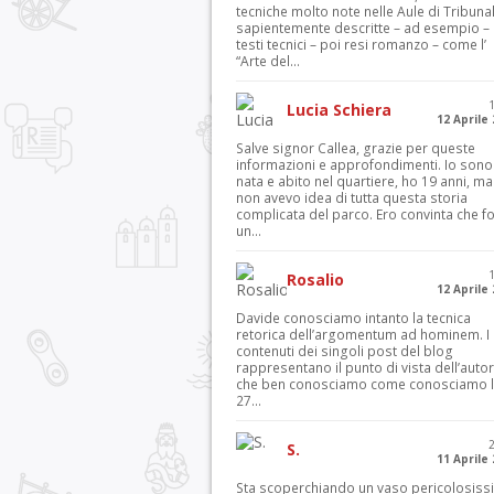
tecniche molto note nelle Aule di Tribuna
sapientemente descritte – ad esempio – 
testi tecnici – poi resi romanzo – come l’
“Arte del...
Lucia Schiera
12 Aprile
Salve signor Callea, grazie per queste
informazioni e approfondimenti. Io sono
nata e abito nel quartiere, ho 19 anni, ma
non avevo idea di tutta questa storia
complicata del parco. Ero convinta che f
un...
Rosalio
12 Aprile
Davide conosciamo intanto la tecnica
retorica dell’argomentum ad hominem. I
contenuti dei singoli post del blog
rappresentano il punto di vista dell’autor
che ben conosciamo come conosciamo l’
27...
S.
11 Aprile
Sta scoperchiando un vaso pericolosiss