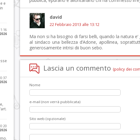
pubblica, epurano e allontanano chi ha commesso irreg
le e
in
david
22 Febbraio 2013 alle 13:12
11:16
 2026
Ma non si ha bisogno di farsi belli, quando la natura e’ 
al sindaco una bellezza d’Adone, apollinea, soprattutt
generosamente intrisi dii buon sebo.
osse
Lascia un commento
(policy dei co
10:37
 2026
Nome
e-mail (non verrà pubblicata)
e,
art.
Sito web (opzionale)
20:20
 2026
imo.