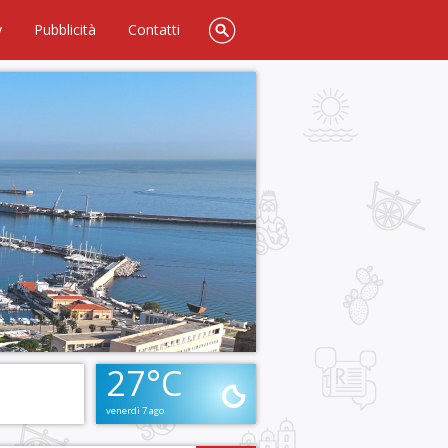
y
Pubblicità
Contatti
27°C
venerdì 7 ago