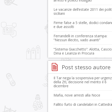
arresti e politici indagati
Le vacanze dell’estate 2011 dei politi
siciliani
Firme false a 5 stelle, dodici condan
e due assolti
Ferrandelli in conferenza stampa:
“Nessun illecito, vado avanti”
“Sistema Giacchetto”: Alotta, Cascio
Dina e Leanza in Procura
Post stesso autore
Il Tar nega la sospensiva per urgen
della Ztl, decisione nel merito il 6
dicembre
Mafia, nove arresti alla Noce
Fallito furto di candelabri in Cattedra