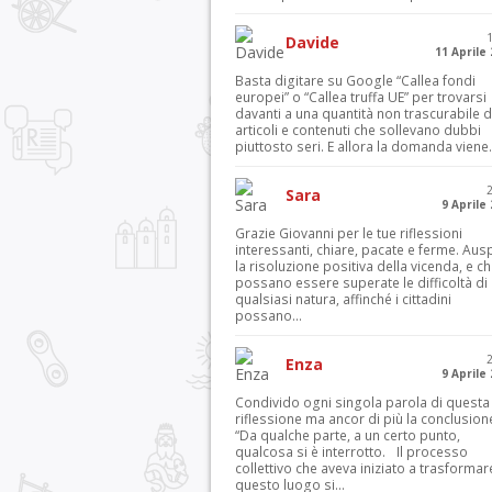
Davide
11 Aprile
Basta digitare su Google “Callea fondi
europei” o “Callea truffa UE” per trovarsi
davanti a una quantità non trascurabile d
articoli e contenuti che sollevano dubbi
piuttosto seri. E allora la domanda viene.
Sara
9 Aprile
Grazie Giovanni per le tue riflessioni
interessanti, chiare, pacate e ferme. Aus
la risoluzione positiva della vicenda, e c
possano essere superate le difficoltà di
qualsiasi natura, affinché i cittadini
possano...
Enza
9 Aprile
Condivido ogni singola parola di questa
riflessione ma ancor di più la conclusion
“Da qualche parte, a un certo punto,
qualcosa si è interrotto. Il processo
collettivo che aveva iniziato a trasformar
questo luogo si...