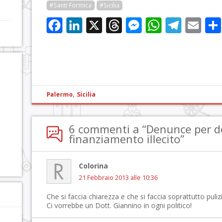
#Santi Formica
#Sicilia
Facebook
LinkedIn
X
Threads
Messenge
WhatsA
Tele
Em
,
Palermo
Sicilia
6 commenti a “Denunce per dod
finanziamento illecito”
Colorina
21 Febbraio 2013 alle 10:36
Che si faccia chiarezza e che si faccia soprattutto pulizi
Ci vorrebbe un Dott. Giannino in ogni politico!