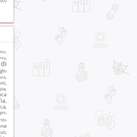
foto
,
rmo
,
nia
di
glio
,
tura
oni
,
zia
,
uca
ia
,
ca
,
,
ni
tito
one
iuti
,