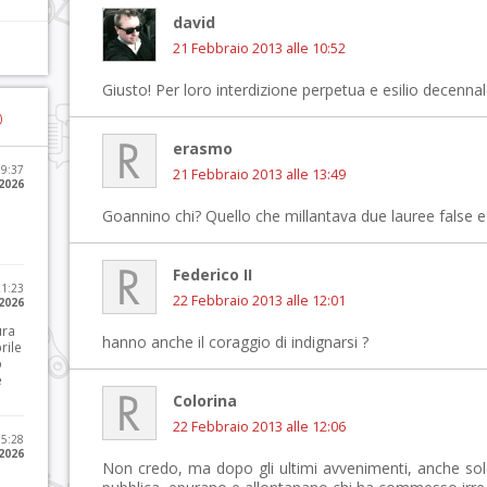
david
21 Febbraio 2013 alle 10:52
Giusto! Per loro interdizione perpetua e esilio decennal
)
erasmo
09:37
21 Febbraio 2013 alle 13:49
2026
Goannino chi? Quello che millantava due lauree false e
Federico II
21:23
22 Febbraio 2013 alle 12:01
 2026
ura
hanno anche il coraggio di indignarsi ?
rile
o
e
Colorina
22 Febbraio 2013 alle 12:06
15:28
 2026
Non credo, ma dopo gli ultimi avvenimenti, anche solo 