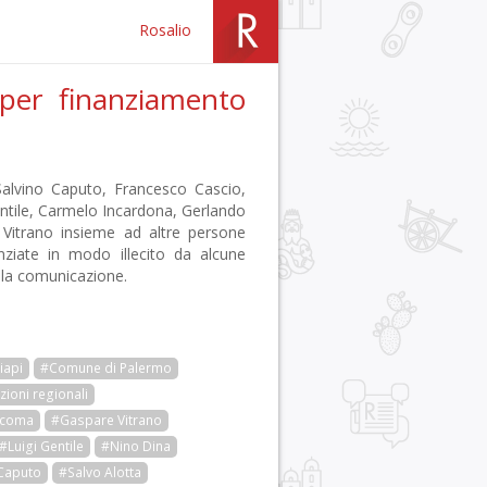
Rosalio
 per finanziamento
alvino Caputo, Francesco Cascio,
ntile, Carmelo Incardona, Gerlando
Vitrano insieme ad altre persone
nziate in modo illecito da alcune
lla comunicazione.
iapi
#Comune di Palermo
zioni regionali
Scoma
#Gaspare Vitrano
#Luigi Gentile
#Nino Dina
 Caputo
#Salvo Alotta