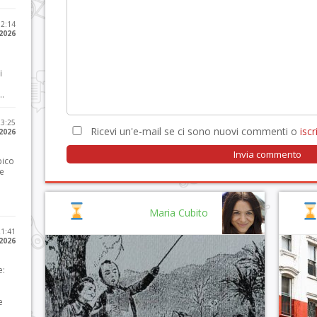
12:14
 2026
i
..
23:25
Ricevi un'e-mail se ci sono nuovi commenti o
iscri
 2026
pico
he
Maria Cubito
21:41
 2026
e:
e