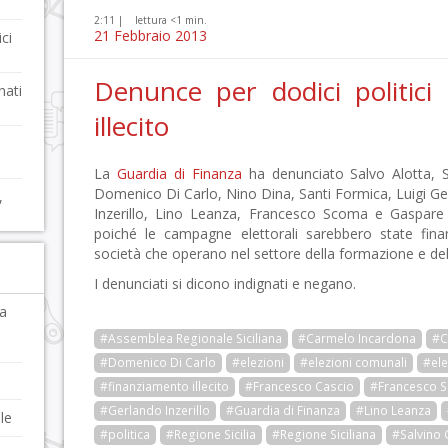
2:11 |
lettura <1 min.
21 Febbraio 2013
ci
Denunce per dodici politici
nati
illecito
La
Guardia di Finanza
ha denunciato Salvo Alotta, S
Domenico Di Carlo, Nino Dina, Santi Formica, Luigi Ge
,
Inzerillo, Lino Leanza, Francesco Scoma e Gaspare 
poiché le campagne elettorali sarebbero state fina
società che operano nel settore della formazione e de
I denunciati si dicono indignati e negano.
za
#Assemblea Regionale Siciliana
#Carmelo Incardona
#C
#Domenico Di Carlo
#elezioni
#elezioni comunali
#ele
#finanziamento illecito
#Francesco Cascio
#Francesco 
#Gerlando Inzerillo
#Guardia di Finanza
#Lino Leanza
le
#politica
#Regione Sicilia
#Regione Siciliana
#Salvino