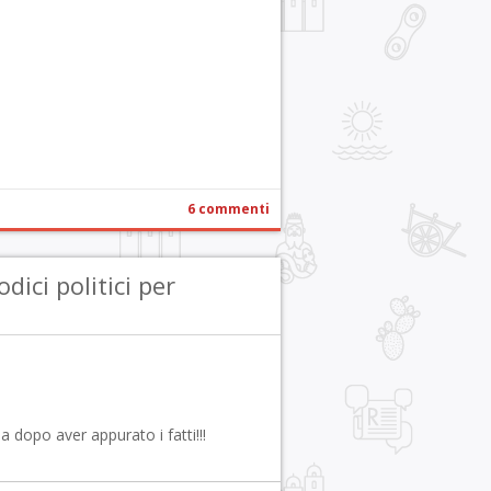
r
pp
gram
ail
Condividi
6 commenti
ici politici per
a dopo aver appurato i fatti!!!