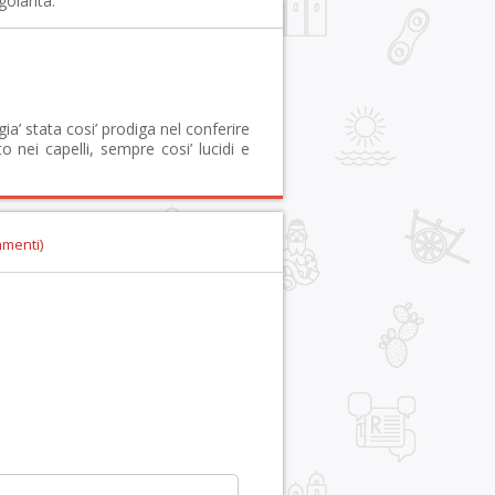
olarità.
gia’ stata cosi’ prodiga nel conferire
o nei capelli, sempre cosi’ lucidi e
mmenti)