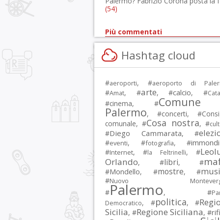
Palermo? Fabrizio Corona posta la 
(54)
Più commentati
Hashtag cloud
#
, #
aeroporti
aeroporto di Pale
arte
calcio
#
, #
, #
, #
Amat
Cata
Comune 
#
cinema
, #
Palermo
, #
concerti
, #
Consi
Cosa nostra
comunale
, #
, #
cul
elezi
Diego Cammarata
#
, #
immondi
#
, #
, #
eventi
fotografia
Leol
#
, #
, #
Internet
la Feltrinelli
maf
Orlando
libri
, #
, #
musi
mostre
#
Mondello
, #
, #
#
Nuovo Montevergi
Palermo
#
, #
Par
politica
Regi
, #
, #
Democratico
Sicilia
Regione Siciliana
rif
, #
, #