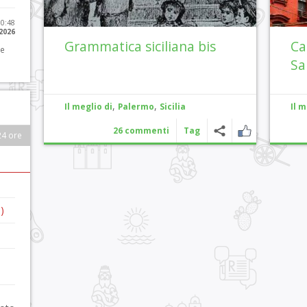
10:48
 2026
Grammatica siciliana bis
Ca
 e
Sa
,
,
Il meglio di
Palermo
Sicilia
Il m
26 commenti
Tag
24 ore
)