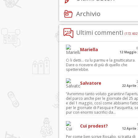
Archivio
Ultimi commenti
(172.602
Mariella
12 Maggio 
Ci li detti… cu lu parmu e la gnutticatura.
Dare o ricevere di più di quello che
spetterebbe.
Salvatore
22 Aprile
“Avremmo tanto voluto garantirvi l’apert
del parco anche per le giornate del 25 ap
e del 1 maggio, così come abbiamo fatt
per le giornate di Pasqua e Pasquetta, s
pur con enormi sacrifici da...
Cui prodest?
12 Aprile
Per come ben scrive Rosalio, si tratta di