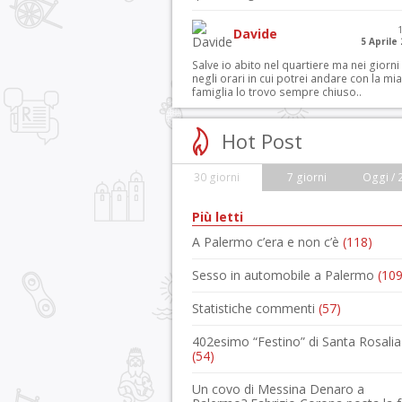
Davide
5 Aprile
Salve io abito nel quartiere ma nei giorni
negli orari in cui potrei andare con la mia
famiglia lo trovo sempre chiuso..
Hot Post
30 giorni
7 giorni
Oggi / 
Più letti
A Palermo c’era e non c’è
(118)
Sesso in automobile a Palermo
(109
Statistiche commenti
(57)
402esimo “Festino” di Santa Rosalia
(54)
Un covo di Messina Denaro a