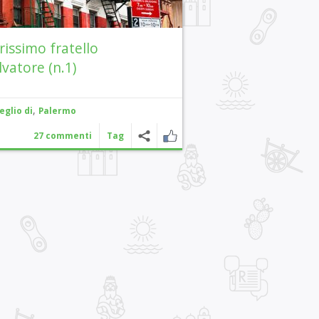
rissimo fratello
lvatore (n.1)
,
eglio di
Palermo
27 commenti
Tag