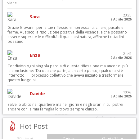
viene...
23:25
Sara
9 Aprile 2026
Grazie Giovanni per le tue riflessioni interessanti, chiare, pacate e
ferme. Auspico la risoluzione positiva della vicenda, e che possano
essere superate le difficoltà di qualsiasi natura, affinché i cittadini
possano...
21:41
Enza
9 Aprile 2026
Condivido ogni singola parola di questa riflessione ma ancor di più
la conclusione: “Da qualche parte, a un certo punto, qualcosa si è
interrotto. Il processo collettivo che aveva iniziato a trasformare
questo luogo si...
10:48
Davide
5 Aprile 2026
Salve io abito nel quartiere ma nei giorni e negli orari in cui potrei
andare con la mia famiglia lo trovo sempre chiuso..
Hot Post
30 giorni
7 giorni
Oggi / 24 ore