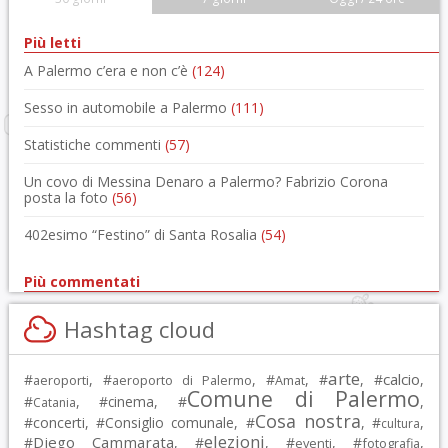
Più letti
A Palermo c’era e non c’è
(124)
Sesso in automobile a Palermo
(111)
Statistiche commenti
(57)
Un covo di Messina Denaro a Palermo? Fabrizio Corona
posta la foto
(56)
402esimo “Festino” di Santa Rosalia
(54)
Più commentati
Hashtag cloud
arte
calcio
#
, #
, #
, #
, #
,
aeroporti
aeroporto di Palermo
Amat
Comune di Palermo
#
, #
cinema
, #
,
Catania
Cosa nostra
#
concerti
, #
Consiglio comunale
, #
, #
,
cultura
elezioni
Diego Cammarata
#
, #
, #
, #
,
eventi
fotografia