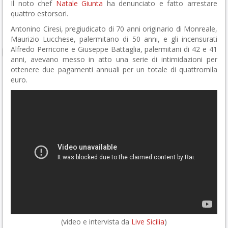
Il noto chef
Natale Giunta
ha denunciato e fatto arrestare
quattro estorsori.
Antonino Ciresi, pregiudicato di 70 anni originario di Monreale,
Maurizio Lucchese, palermitano di 50 anni, e gli incensurati
Alfredo Perricone e Giuseppe Battaglia, palermitani di 42 e 41
anni, avevano messo in atto una serie di intimidazioni per
ottenere due pagamenti annuali per un totale di quattromila
euro.
(video e intervista da
Live Sicilia
)