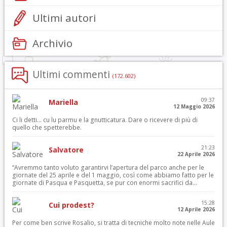
Ultimi autori
Archivio
Ultimi commenti
(172.602)
09:37
Mariella
12 Maggio 2026
Ci li detti… cu lu parmu e la gnutticatura. Dare o ricevere di più di
quello che spetterebbe.
21:23
Salvatore
22 Aprile 2026
“Avremmo tanto voluto garantirvi l’apertura del parco anche per le
giornate del 25 aprile e del 1 maggio, così come abbiamo fatto per le
giornate di Pasqua e Pasquetta, se pur con enormi sacrifici da...
15:28
Cui prodest?
12 Aprile 2026
Per come ben scrive Rosalio, si tratta di tecniche molto note nelle Aule