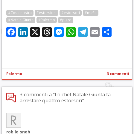
#Cosa nostra
#estorsioni
#estorsori
#mafia
#Natale Giunta
#Palermo
#pizzo
Facebook
LinkedIn
X
Threads
Messenger
WhatsApp
Telegram
Email
Cond
Palermo
3 commenti
3 commenti a “Lo chef Natale Giunta fa
arrestare quattro estorsori”
rob lo snob