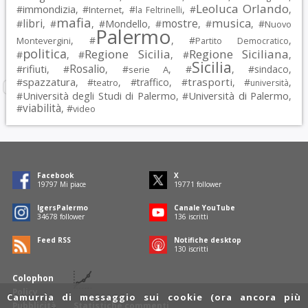
Leoluca Orlando
immondizia
#
, #
, #
, #
,
Internet
la Feltrinelli
mafia
musica
libri
mostre
#
, #
, #
Mondello
, #
, #
, #
Nuovo
Palermo
, #
, #
,
Montevergini
Partito Democratico
politica
Regione Sicilia
Regione Siciliana
#
, #
, #
,
Sicilia
Rosalio
rifiuti
#
, #
, #
, #
, #
sindaco
,
serie A
spazzatura
trasporti
#
, #
, #
traffico
, #
, #
,
teatro
università
Università degli Studi di Palermo
Università di Palermo
#
, #
,
viabilità
#
, #
video
Facebook
X
19797
Mi piace
19771
follower
IgersPalermo
Canale YouTube
34678
follower
136
iscritti
Feed RSS
Notifiche desktop
130
iscritti
Colophon
Policy
Camurrìa di messaggio sui cookie (ora ancora più
Pubblicità
Statistiche commenti