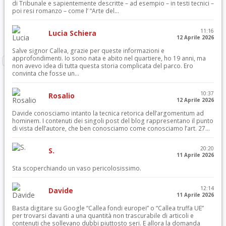
di Tribunale e sapientemente descritte – ad esempio – in testi tecnici –
poi resi romanzo – come l’ “Arte del...
11:16
Lucia Schiera
12 Aprile 2026
Salve signor Callea, grazie per queste informazioni e
approfondimenti. Io sono nata e abito nel quartiere, ho 19 anni, ma
non avevo idea di tutta questa storia complicata del parco. Ero
convinta che fosse un...
10:37
Rosalio
12 Aprile 2026
Davide conosciamo intanto la tecnica retorica dell’argomentum ad
hominem. I contenuti dei singoli post del blog rappresentano il punto
di vista dell’autore, che ben conosciamo come conosciamo l’art. 27...
20:20
S.
11 Aprile 2026
Sta scoperchiando un vaso pericolosissimo.
12:14
Davide
11 Aprile 2026
Basta digitare su Google “Callea fondi europei” o “Callea truffa UE”
per trovarsi davanti a una quantità non trascurabile di articoli e
contenuti che sollevano dubbi piuttosto seri. E allora la domanda