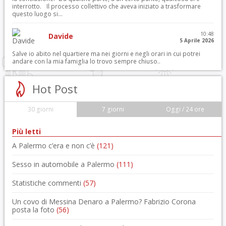
interrotto. Il processo collettivo che aveva iniziato a trasformare
questo luogo si...
10:48
Davide
5 Aprile 2026
Salve io abito nel quartiere ma nei giorni e negli orari in cui potrei
andare con la mia famiglia lo trovo sempre chiuso..
Hot Post
30 giorni
7 giorni
Oggi / 24 ore
Più letti
A Palermo c’era e non c’è
(121)
Sesso in automobile a Palermo
(111)
Statistiche commenti
(57)
Un covo di Messina Denaro a Palermo? Fabrizio Corona
posta la foto
(56)