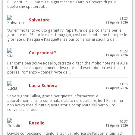
Ci li detti… cu lu parmu e la gnutticatura. Dare o ricevere di più di
quello che spetterebbe.
21:23
Salvatore
22 Aprile 2026
“Avremmo tanto voluto garantirvi l’apertura del parco anche per le
giornate del 25 aprile e del 1 maggio, così come abbiamo fatto per le
giornate di Pasqua e Pasquetta, se pur con enormi sacrifici da...
15:28
Cui prodest?
12 Aprile 2026
Per come ben scrive Rosalio, si tratta di tecniche molto note nelle Aule
di Tribunale e sapientemente descritte – ad esempio – in testi tecnici –
poi resi romanzo – come l’ “Arte del...
11:16
Lucia Schiera
12 Aprile 2026
Salve signor Callea, grazie per queste informazioni e
approfondimenti. Io sono nata e abito nel quartiere, ho 19 anni, ma
non avevo idea di tutta questa storia complicata del parco. Ero
convinta che fosse un...
10:37
Rosalio
12 Aprile 2026
Davide conosciamo intanto la tecnica retorica dell’argomentum ad