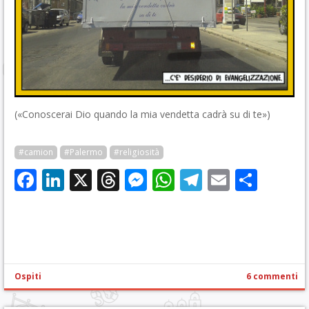
(«Conoscerai Dio quando la mia vendetta cadrà su di te»)
#camion
#Palermo
#religiosità
Facebook
LinkedIn
X
Threads
Messenger
WhatsApp
Telegram
Email
Cond
Ospiti
6 commenti