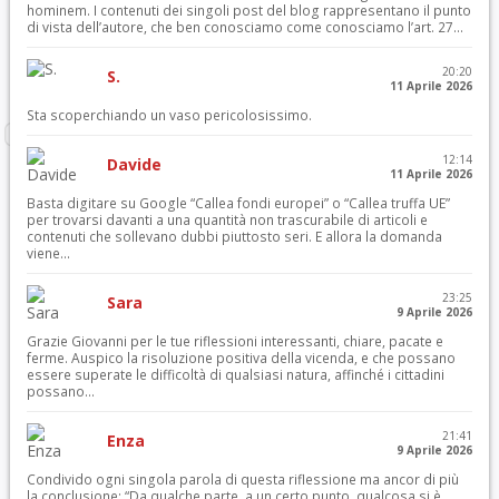
hominem. I contenuti dei singoli post del blog rappresentano il punto
di vista dell’autore, che ben conosciamo come conosciamo l’art. 27...
20:20
S.
11 Aprile 2026
Sta scoperchiando un vaso pericolosissimo.
12:14
Davide
11 Aprile 2026
Basta digitare su Google “Callea fondi europei” o “Callea truffa UE”
per trovarsi davanti a una quantità non trascurabile di articoli e
contenuti che sollevano dubbi piuttosto seri. E allora la domanda
viene...
23:25
Sara
9 Aprile 2026
Grazie Giovanni per le tue riflessioni interessanti, chiare, pacate e
ferme. Auspico la risoluzione positiva della vicenda, e che possano
essere superate le difficoltà di qualsiasi natura, affinché i cittadini
possano...
21:41
Enza
9 Aprile 2026
Condivido ogni singola parola di questa riflessione ma ancor di più
la conclusione: “Da qualche parte, a un certo punto, qualcosa si è