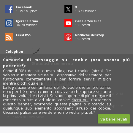
Facebook
X
19797
Mi piace
19771
follower
IgersPalermo
Canale YouTube
34678
follower
136
iscritti
Feed RSS
Notifiche desktop
130
iscritti
Colophon
Policy
Camurrìa di messaggio sui cookie (ora ancora più
Pubblicità
Statistiche commenti
potente!):
Contatti
Come il 90% dei siti questo blog usa i cookie (piccoli file
salvati in maniera sicura sul dispositivo del visitatore) per
funzionare correttamente e per fornire servizi migliori
Rosalio è il blog di Palermo
mentre clicchi qua e là.
La legislazione comunitaria dell'Ue vuole che te lo diciamo,
754 autori
raccontano Palermo dal loro punto di vista.
ecco perché questa camurrìa di avviso che appare soltanto
Anche tu puoi essere uno degli autori: inviaci un'
e-mail
. Rosalio ha
la prima volta che ci visiti. Se vuoi saperne di più o negare il
anche una sezione
fotoblog
e una sezione
videoblog
.
consenso a tutti o ad alcuni cookie
clicca qui
. Chiudendo
questo banner, scorrendo questa pagina o cliccando su
Design
cut&paste
qualunque suo elemento acconsenti all'uso dei cookie.
Clicca sul pulsantone verde e non lo vedrai più, ok?
Rosalio.it
Da un'idea di
Tony Siino
Va bene, levati
Segui Rosalio su
facebook
,
X
e
Instagram
x