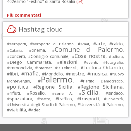
402esimo “Festino” di Santa Rosalia
(54)
Più commentati
Hashtag cloud
arte
calcio
#
, #
, #
, #
, #
,
aeroporti
aeroporto di Palermo
Amat
Comune di Palermo
#
, #
cinema
, #
,
Catania
Cosa nostra
#
concerti
, #
Consiglio comunale
, #
, #
,
cultura
elezioni
Diego Cammarata
#
, #
, #
, #
,
eventi
fotografia
Leoluca Orlando
immondizia
#
, #
, #
, #
,
Internet
la Feltrinelli
mafia
musica
libri
mostre
#
, #
, #
Mondello
, #
, #
, #
Nuovo
Palermo
, #
, #
,
Montevergini
Partito Democratico
politica
Regione Sicilia
Regione Siciliana
#
, #
, #
,
Sicilia
Rosalio
rifiuti
#
, #
, #
, #
, #
sindaco
,
serie A
spazzatura
trasporti
#
, #
, #
traffico
, #
, #
,
teatro
università
Università degli Studi di Palermo
Università di Palermo
#
, #
,
viabilità
#
, #
video