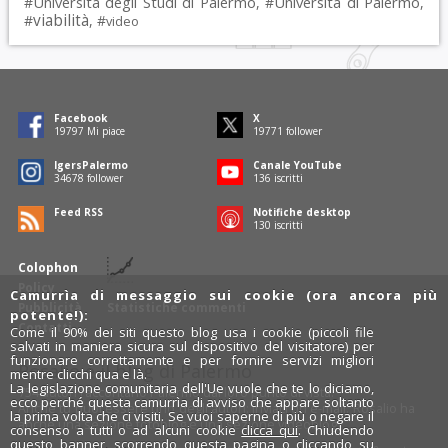
Università degli Studi di Palermo
Università di Palermo
#
, #
,
viabilità
#
, #
video
Facebook
X
19797
Mi piace
19771
follower
IgersPalermo
Canale YouTube
34678
follower
136
iscritti
Feed RSS
Notifiche desktop
130
iscritti
Colophon
Policy
Camurrìa di messaggio sui cookie (ora ancora più
Pubblicità
Statistiche commenti
potente!):
Contatti
Come il 90% dei siti questo blog usa i cookie (piccoli file
salvati in maniera sicura sul dispositivo del visitatore) per
funzionare correttamente e per fornire servizi migliori
Rosalio è il blog di Palermo
mentre clicchi qua e là.
La legislazione comunitaria dell'Ue vuole che te lo diciamo,
754 autori
raccontano Palermo dal loro punto di vista.
ecco perché questa camurrìa di avviso che appare soltanto
Anche tu puoi essere uno degli autori: inviaci un'
e-mail
. Rosalio ha
la prima volta che ci visiti. Se vuoi saperne di più o negare il
anche una sezione
fotoblog
e una sezione
videoblog
.
consenso a tutti o ad alcuni cookie
clicca qui
. Chiudendo
questo banner, scorrendo questa pagina o cliccando su