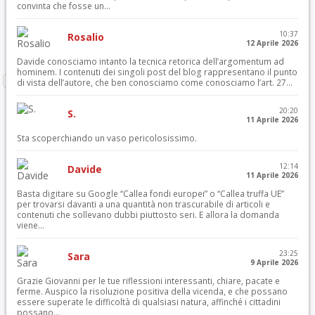
convinta che fosse un...
10:37
Rosalio
12 Aprile 2026
Davide conosciamo intanto la tecnica retorica dell’argomentum ad
hominem. I contenuti dei singoli post del blog rappresentano il punto
di vista dell’autore, che ben conosciamo come conosciamo l’art. 27...
20:20
S.
11 Aprile 2026
Sta scoperchiando un vaso pericolosissimo.
12:14
Davide
11 Aprile 2026
Basta digitare su Google “Callea fondi europei” o “Callea truffa UE”
per trovarsi davanti a una quantità non trascurabile di articoli e
contenuti che sollevano dubbi piuttosto seri. E allora la domanda
viene...
23:25
Sara
9 Aprile 2026
Grazie Giovanni per le tue riflessioni interessanti, chiare, pacate e
ferme. Auspico la risoluzione positiva della vicenda, e che possano
essere superate le difficoltà di qualsiasi natura, affinché i cittadini
possano...