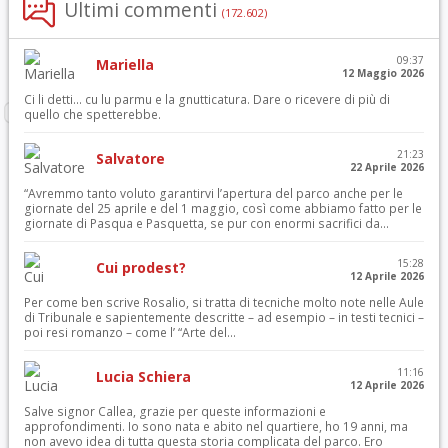
Ultimi commenti
(172.602)
09:37
Mariella
12 Maggio 2026
Ci li detti… cu lu parmu e la gnutticatura. Dare o ricevere di più di
quello che spetterebbe.
21:23
Salvatore
22 Aprile 2026
“Avremmo tanto voluto garantirvi l’apertura del parco anche per le
giornate del 25 aprile e del 1 maggio, così come abbiamo fatto per le
giornate di Pasqua e Pasquetta, se pur con enormi sacrifici da...
15:28
Cui prodest?
12 Aprile 2026
Per come ben scrive Rosalio, si tratta di tecniche molto note nelle Aule
di Tribunale e sapientemente descritte – ad esempio – in testi tecnici –
poi resi romanzo – come l’ “Arte del...
11:16
Lucia Schiera
12 Aprile 2026
Salve signor Callea, grazie per queste informazioni e
approfondimenti. Io sono nata e abito nel quartiere, ho 19 anni, ma
non avevo idea di tutta questa storia complicata del parco. Ero