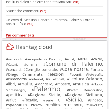
Insulti in dialetto palermitano “italianizzati”
(58)
Statistiche commenti
(57)
Un covo di Messina Denaro a Palermo? Fabrizio Corona
posta la foto
(54)
Più commentati
Hashtag cloud
arte
calcio
#
, #
, #
, #
, #
,
aeroporti
aeroporto di Palermo
Amat
Comune di Palermo
#
, #
cinema
, #
,
Catania
Cosa nostra
#
concerti
, #
Consiglio comunale
, #
, #
,
cultura
elezioni
Diego Cammarata
#
, #
, #
, #
,
eventi
fotografia
Leoluca Orlando
immondizia
#
, #
, #
, #
,
Internet
la Feltrinelli
mafia
musica
libri
mostre
#
, #
, #
Mondello
, #
, #
, #
Nuovo
Palermo
, #
, #
,
Montevergini
Partito Democratico
politica
Regione Sicilia
Regione Siciliana
#
, #
, #
,
Sicilia
Rosalio
rifiuti
#
, #
, #
, #
, #
sindaco
,
serie A
spazzatura
trasporti
#
, #
, #
traffico
, #
, #
,
teatro
università