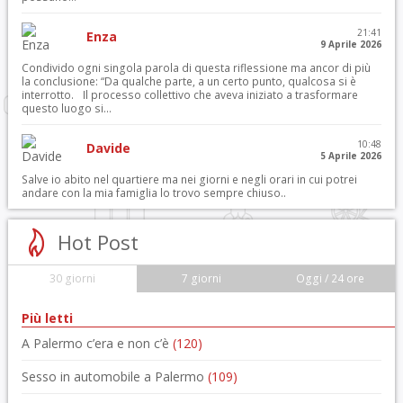
21:41
Enza
9 Aprile 2026
Condivido ogni singola parola di questa riflessione ma ancor di più
la conclusione: “Da qualche parte, a un certo punto, qualcosa si è
interrotto. Il processo collettivo che aveva iniziato a trasformare
questo luogo si...
10:48
Davide
5 Aprile 2026
Salve io abito nel quartiere ma nei giorni e negli orari in cui potrei
andare con la mia famiglia lo trovo sempre chiuso..
Hot Post
30 giorni
7 giorni
Oggi / 24 ore
Più letti
A Palermo c’era e non c’è
(120)
Sesso in automobile a Palermo
(109)