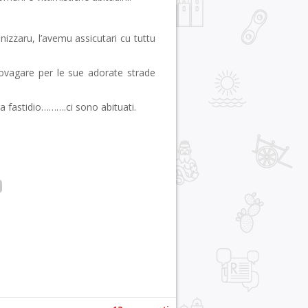
zzaru, l’avemu assicutari cu tuttu
ovagare per le sue adorate strade
a fastidio……….ci sono abituati.
r
pp
gram
ail
Condividi