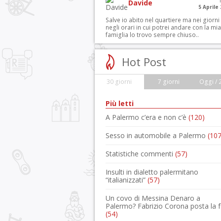
Davide
5 Aprile
Salve io abito nel quartiere ma nei giorni
negli orari in cui potrei andare con la mia
famiglia lo trovo sempre chiuso..
Hot Post
30 giorni
7 giorni
Oggi / 
Più letti
A Palermo c’era e non c’è
(120)
Sesso in automobile a Palermo
(107
Statistiche commenti
(57)
Insulti in dialetto palermitano
“italianizzati”
(57)
Un covo di Messina Denaro a
Palermo? Fabrizio Corona posta la 
(54)