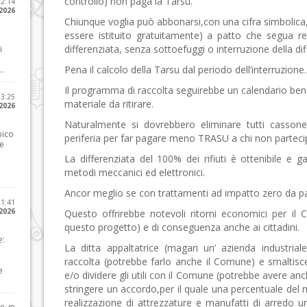
controllo) non paga la Tarsu.
12:14
 2026
Chiunque voglia può abbonarsi,con una cifra simbolica
essere istituito gratuitamente) a patto che segua r
differenziata, senza sottoefuggi o interruzione della dif
i
Pena il calcolo della Tarsu dal periodo dell’interruzione.
..
Il programma di raccolta seguirebbe un calendario ben 
23:25
materiale da ritirare.
 2026
Naturalmente si dovrebbero eliminare tutti cassonet
pico
periferia per far pagare meno TRASU a chi non parteci
he
La differenziata del 100% dei rifiuti è ottenibile e 
metodi meccanici ed elettronici.
Ancor meglio se con trattamenti ad impatto zero da par
21:41
 2026
Questo offrirebbe notevoli ritorni economici per il
questo progetto) e di conseguenza anche ai cittadini.
e:
La ditta appaltatrice (magari un’ azienda industriale
raccolta (potrebbe farlo anche il Comune) e smaltisce
e
e/o dividere gli utili con il Comune (potrebbe avere a
stringere un accordo,per il quale una percentuale del m
realizzazione di attrezzature e manufatti di arredo ur