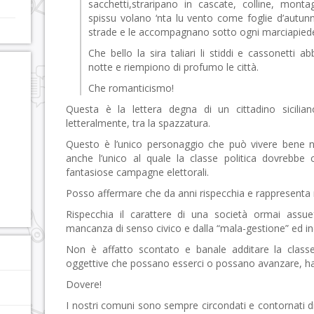
sacchetti,straripano in cascate, colline, mon
spissu volano ‘nta lu vento come foglie d’autunn
strade e le accompagnano sotto ogni marciapiede 
Che bello la sira taliari li stiddi e cassonetti 
notte e riempiono di profumo le città.
Che romanticismo!
Questa è la lettera degna di un cittadino sicilia
letteralmente, tra la spazzatura.
Questo è l’unico personaggio che può vivere bene nell
anche l’unico al quale la classe politica dovrebbe c
fantasiose campagne elettorali.
Posso affermare che da anni rispecchia e rappresenta mo
Rispecchia il carattere di una società ormai assue
mancanza di senso civico e dalla “mala-gestione” ed inc
Non è affatto scontato e banale additare la classe 
oggettive che possano esserci o possano avanzare, h
Dovere!
I nostri comuni sono sempre circondati e contornati 