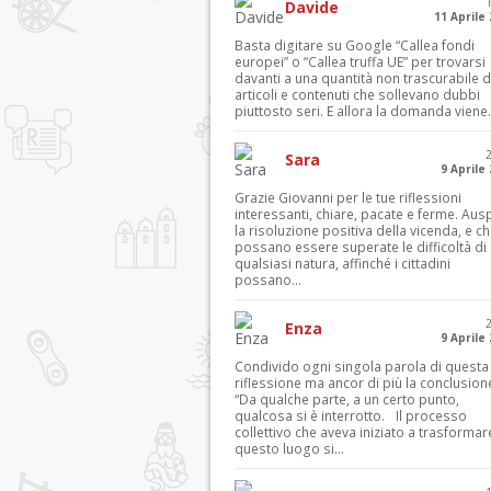
Davide
11 Aprile
Basta digitare su Google “Callea fondi
europei” o “Callea truffa UE” per trovarsi
davanti a una quantità non trascurabile d
articoli e contenuti che sollevano dubbi
piuttosto seri. E allora la domanda viene.
Sara
9 Aprile
Grazie Giovanni per le tue riflessioni
interessanti, chiare, pacate e ferme. Aus
la risoluzione positiva della vicenda, e c
possano essere superate le difficoltà di
qualsiasi natura, affinché i cittadini
possano...
Enza
9 Aprile
Condivido ogni singola parola di questa
riflessione ma ancor di più la conclusion
“Da qualche parte, a un certo punto,
qualcosa si è interrotto. Il processo
collettivo che aveva iniziato a trasformar
questo luogo si...