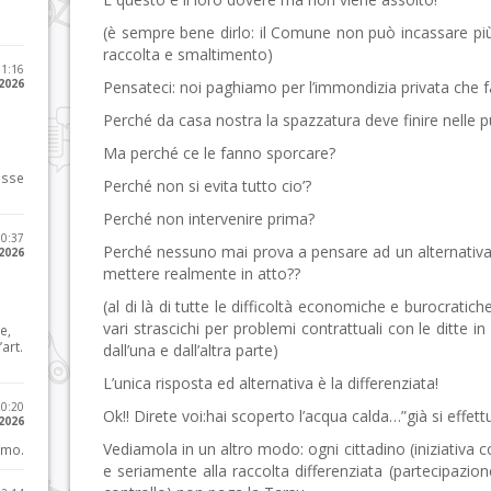
(è sempre bene dirlo: il Comune non può incassare più 
raccolta e smaltimento)
11:16
 2026
Pensateci: noi paghiamo per l’immondizia privata che 
Perché da casa nostra la spazzatura deve finire nelle p
Ma perché ce le fanno sporcare?
osse
Perché non si evita tutto cio’?
Perché non intervenire prima?
10:37
Perché nessuno mai prova a pensare ad un alternativa,
 2026
mettere realmente in atto??
(al di là di tutte le difficoltà economiche e burocrat
vari strascichi per problemi contrattuali con le ditte
e,
art.
dall’una e dall’altra parte)
L’unica risposta ed alternativa è la differenziata!
20:20
Ok!! Direte voi:hai scoperto l’acqua calda…”già si effe
 2026
Vediamola in un altro modo: ogni cittadino (iniziativa
imo.
e seriamente alla raccolta differenziata (partecipazio