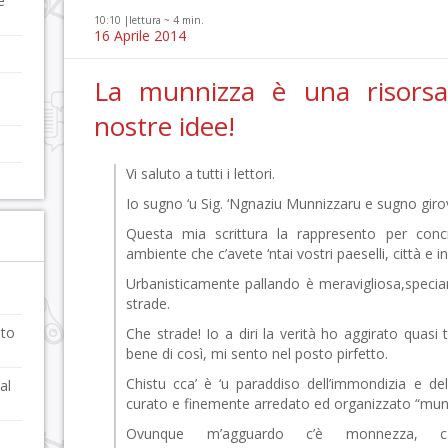
e
10:10 |
lettura ~
4
min.
16 Aprile 2014
La munnizza è una risorsa,
nostre idee!
Vi saluto a tutti i lettori.
Io sugno ‘u Sig. ‘Ngnaziu Munnizzaru e sugno gir
Questa mia scrittura la rappresento per conc
ambiente che c’avete ‘ntai vostri paeselli, città e i
Urbanisticamente pallando è meravigliosa,specia
strade.
nto
Che strade! Io a diri la verità ho aggirato quasi
bene di così, mi sento nel posto pirfetto.
Chistu cca’ è ‘u paraddiso dell’immondizia e del
al
curato e finemente arredato ed organizzato “mun
Ovunque m’agguardo c’è monnezza, ca