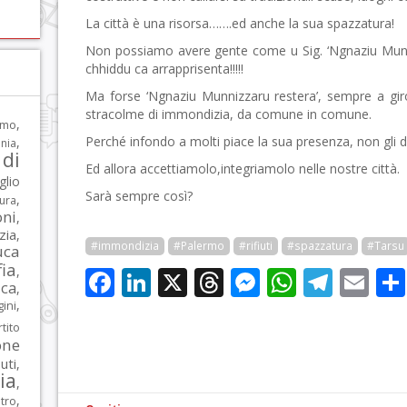
La città è una risorsa…….ed anche la sua spazzatura!
Non possiamo avere gente come u Sig. ‘Ngnaziu Munni
chhiddu ca arrapprisenta!!!!!
Ma forse ‘Ngnaziu Munnizzaru restera’, sempre a gir
stracolme di immondizia, da comune in comune.
,
rmo
Perché infondo a molti piace la sua presenza, non gli d
,
nia
di
Ed allora accettiamolo,integriamolo nelle nostre città.
glio
Sarà sempre così?
,
tura
oni
,
zia
,
#immondizia
#Palermo
#rifiuti
#spazzatura
#Tarsu
uca
ia
,
Facebook
LinkedIn
X
Threads
Messenge
WhatsA
Tele
Em
ca
,
,
ni
tito
one
iuti
,
lia
,
,
tro