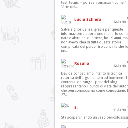
testi tecnici – poi resi romanzo – come l’
“Arte del...
Lucia Schiera
12 Aprile
Salve signor Callea, grazie per queste
informazioni e approfondimenti. Io sono
nata e abito nel quartiere, ho 19 anni, ma
non avevo idea di tutta questa storia
complicata del parco. Ero convinta che f
un...
Rosalio
12 Aprile
Davide conosciamo intanto la tecnica
retorica dell’argomentum ad hominem. I
contenuti dei singoli post del blog
rappresentano il punto di vista dell’autor
che ben conosciamo come conosciamo l’
27...
S.
11 Aprile
Sta scoperchiando un vaso pericolosiss