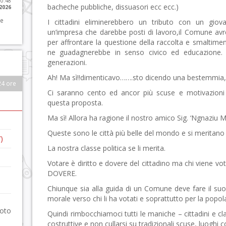
10:48
bacheche pubbliche, dissuasori ecc ecc.)
 2026
 e
I cittadini eliminerebbero un tributo con un gio
un’impresa che darebbe posti di lavoro,il Comune av
per affrontare la questione della raccolta e smaltimento
ne guadagnerebbe in senso civico ed educazione
generazioni.
Ah! Ma sì!!dimenticavo…….sto dicendo una bestemmia
24 ore
Ci saranno cento ed ancor più scuse e motivazioni 
questa proposta.
Ma sì! Allora ha ragione il nostro amico Sig. ‘Ngnaziu 
Queste sono le città più belle del mondo e si meritano c
)
La nostra classe politica se li merita.
Votare è diritto e dovere del cittadino ma chi viene vot
DOVERE.
Chiunque sia alla guida di un Comune deve fare il suo
morale verso chi li ha votati e soprattutto per la pop
foto
Quindi rimbocchiamoci tutti le maniche – cittadini e cla
costruttive e non cullarsi su tradizionali scuse, luoghi c