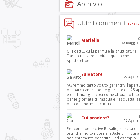
Archivio
Ultimi commenti
(172.602
Mariella
12 Maggio 
Ci li detti… cu lu parmu e la gnutticatura.
Dare o ricevere di più di quello che
spetterebbe.
Salvatore
22 Aprile
“Avremmo tanto voluto garantirvi l’apert
del parco anche per le giornate del 25 ap
e del 1 maggio, così come abbiamo fatt
per le giornate di Pasqua e Pasquetta, s
pur con enormi sacrifici da...
Cui prodest?
12 Aprile
Per come ben scrive Rosalio, si tratta di
tecniche molto note nelle Aule di Tribuna
sapientemente descritte – ad esempio – 