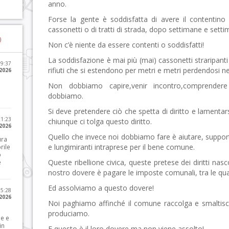
anno.
Forse la gente è soddisfatta di avere il contentino d
cassonetti o di tratti di strada, dopo settimane e setti
)
Non c’è niente da essere contenti o soddisfatti!
La soddisfazione è mai più (mai) cassonetti straripan
09:37
rifiuti che si estendono per metri e metri perdendosi nel
2026
Non dobbiamo capire,venir incontro,comprendere
dobbiamo.
Si deve pretendere ciò che spetta di diritto e lamentar
21:23
chiunque ci tolga questo diritto.
 2026
Quello che invece noi dobbiamo fare è aiutare, support
ura
e lungimiranti intraprese per il bene comune.
rile
o
Queste ribellione civica, queste pretese dei diritti na
e
nostro dovere è pagare le imposte comunali, tra le qual
Ed assolviamo a questo dovere!
15:28
 2026
Noi paghiamo affinché il comune raccolga e smaltisca
produciamo.
le e
in
E questo è il loro dovere ma non viene assolto!