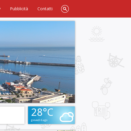
y
Pubblicità
Contatti
28°C
giovedì 6 ago