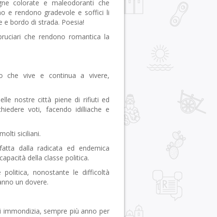
tagne colorate e maleodoranti che
o e rendono gradevole e soffici li
e bordo di strada. Poesia!
abbruciari che rendono romantica la
no che vive e continua a vivere,
e nostre città piene di rifiuti ed
hiedere voti, facendo idilliache e
lti siciliani.
fatta dalla radicata ed endemica
apacità della classe politica.
politica, nonostante le difficoltà
anno un dovere.
di immondizia, sempre più anno per