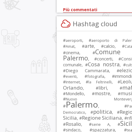
Più commentati
Hashtag cloud
#
, #
aeroporti
aeroporto di Pale
arte
calcio
#
, #
, #
, #
Amat
Cata
Comune 
#
cinema
, #
Palermo
, #
concerti
, #
Consi
Cosa nostra
comunale
, #
, #
cul
elezi
Diego Cammarata
#
, #
immondi
#
, #
, #
eventi
fotografia
Leol
#
, #
, #
Internet
la Feltrinelli
maf
Orlando
libri
, #
, #
musi
mostre
#
Mondello
, #
, #
#
Nuovo Montevergi
Palermo
#
, #
Par
politica
Regi
, #
, #
Democratico
Sicilia
Regione Siciliana
rif
, #
, #
Sici
Rosalio
#
, #
, #
serie A
spazzatura
#
sindaco
, #
, #
tea