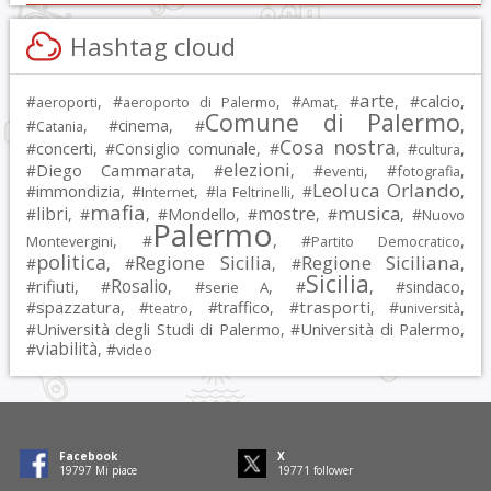
Hashtag cloud
arte
calcio
#
, #
, #
, #
, #
,
aeroporti
aeroporto di Palermo
Amat
Comune di Palermo
#
, #
cinema
, #
,
Catania
Cosa nostra
#
concerti
, #
Consiglio comunale
, #
, #
,
cultura
elezioni
Diego Cammarata
#
, #
, #
, #
,
eventi
fotografia
Leoluca Orlando
immondizia
#
, #
, #
, #
,
Internet
la Feltrinelli
mafia
musica
libri
mostre
#
, #
, #
Mondello
, #
, #
, #
Nuovo
Palermo
, #
, #
,
Montevergini
Partito Democratico
politica
Regione Sicilia
Regione Siciliana
#
, #
, #
,
Sicilia
Rosalio
rifiuti
#
, #
, #
, #
, #
sindaco
,
serie A
spazzatura
trasporti
#
, #
, #
traffico
, #
, #
,
teatro
università
Università degli Studi di Palermo
Università di Palermo
#
, #
,
viabilità
#
, #
video
Facebook
X
19797
Mi piace
19771
follower