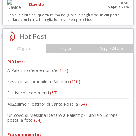
10:48
Davide
5 Aprile 2026
Salve io abito nel quartiere ma nei giorni e negli orari in cui potrei
andare con la mia famiglia lo trovo sempre chiuso..
Hot Post
30 giorni
7 giorni
Oggi / 24 ore
Più letti
A Palermo c’era e non c’è
(118)
Sesso in automobile a Palermo
(110)
Statistiche commenti
(57)
402esimo “Festino” di Santa Rosalia
(54)
Un covo di Messina Denaro a Palermo? Fabrizio Corona
posta la foto
(54)
Più commentati