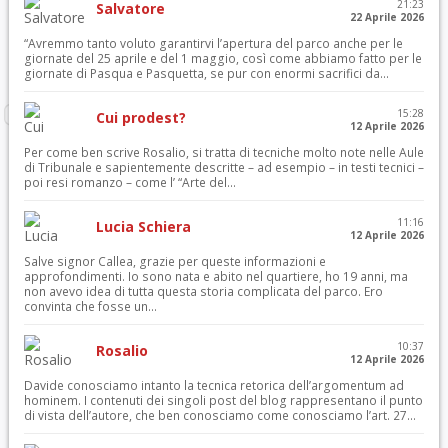
21:23
Salvatore
22 Aprile 2026
“Avremmo tanto voluto garantirvi l’apertura del parco anche per le
giornate del 25 aprile e del 1 maggio, così come abbiamo fatto per le
giornate di Pasqua e Pasquetta, se pur con enormi sacrifici da...
15:28
Cui prodest?
12 Aprile 2026
Per come ben scrive Rosalio, si tratta di tecniche molto note nelle Aule
di Tribunale e sapientemente descritte – ad esempio – in testi tecnici –
poi resi romanzo – come l’ “Arte del...
11:16
Lucia Schiera
12 Aprile 2026
Salve signor Callea, grazie per queste informazioni e
approfondimenti. Io sono nata e abito nel quartiere, ho 19 anni, ma
non avevo idea di tutta questa storia complicata del parco. Ero
convinta che fosse un...
10:37
Rosalio
12 Aprile 2026
Davide conosciamo intanto la tecnica retorica dell’argomentum ad
hominem. I contenuti dei singoli post del blog rappresentano il punto
di vista dell’autore, che ben conosciamo come conosciamo l’art. 27...