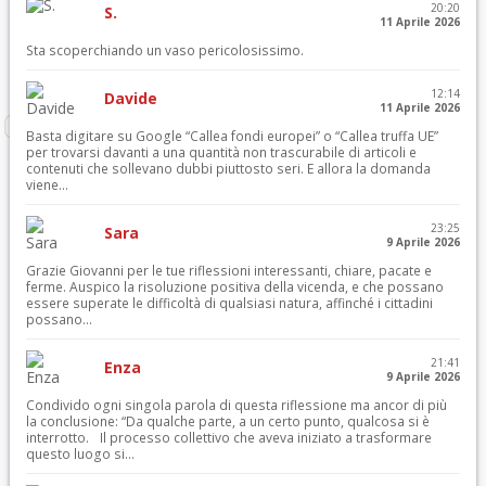
20:20
S.
11 Aprile 2026
Sta scoperchiando un vaso pericolosissimo.
12:14
Davide
11 Aprile 2026
Basta digitare su Google “Callea fondi europei” o “Callea truffa UE”
per trovarsi davanti a una quantità non trascurabile di articoli e
contenuti che sollevano dubbi piuttosto seri. E allora la domanda
viene...
23:25
Sara
9 Aprile 2026
Grazie Giovanni per le tue riflessioni interessanti, chiare, pacate e
ferme. Auspico la risoluzione positiva della vicenda, e che possano
essere superate le difficoltà di qualsiasi natura, affinché i cittadini
possano...
21:41
Enza
9 Aprile 2026
Condivido ogni singola parola di questa riflessione ma ancor di più
la conclusione: “Da qualche parte, a un certo punto, qualcosa si è
interrotto. Il processo collettivo che aveva iniziato a trasformare
questo luogo si...