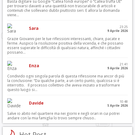
Basta digitare su Google “Callea fondi europei” o “Callea truffa UE”
per trovarsi davanti a una quantità non trascurabile di articoli e
contenuti che sollevano dubbi piuttosto seri. E allora la domanda
viene...
23:25
Sara
9 Aprile 2026
Grazie Giovanni per le tue riflessioni interessanti, chiare, pacate e
ferme. Auspico la risoluzione positiva della vicenda, e che possano
essere superate le difficoltà di qualsiasi natura, affinché i cittadini
possano...
21:41
Enza
9 Aprile 2026
Condivido ogni singola parola di questa riflessione ma ancor di più
la conclusione: “Da qualche parte, a un certo punto, qualcosa si è
interrotto. Il processo collettivo che aveva iniziato a trasformare
questo luogo si...
10:48
Davide
5 Aprile 2026
Salve io abito nel quartiere ma nei giorni e negli orari in cui potrei
andare con la mia famiglia lo trovo sempre chiuso..
Hot Post