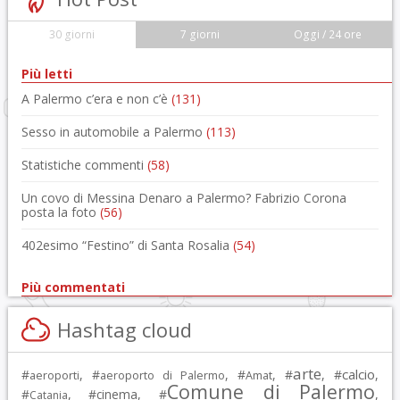
30 giorni
7 giorni
Oggi / 24 ore
Più letti
A Palermo c’era e non c’è
(131)
Sesso in automobile a Palermo
(113)
Statistiche commenti
(58)
Un covo di Messina Denaro a Palermo? Fabrizio Corona
posta la foto
(56)
402esimo “Festino” di Santa Rosalia
(54)
Più commentati
Hashtag cloud
arte
calcio
#
, #
, #
, #
, #
,
aeroporti
aeroporto di Palermo
Amat
Comune di Palermo
#
, #
cinema
, #
,
Catania