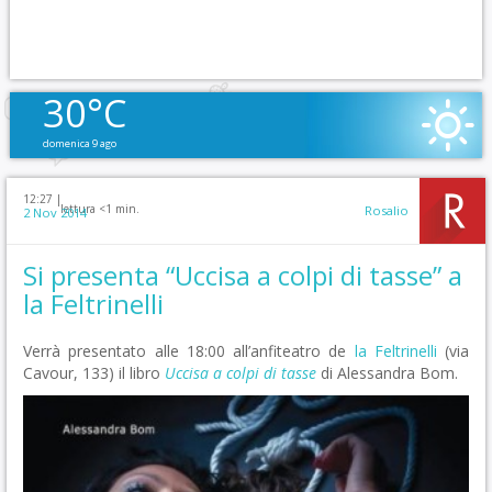
30°C
domenica 9 ago
12:27 |
lettura <1 min.
Rosalio
2 Nov 2014
Si presenta “Uccisa a colpi di tasse” a
la Feltrinelli
Verrà presentato alle 18:00 all’anfiteatro de
la Feltrinelli
(via
Cavour, 133) il libro
Uccisa a colpi di tasse
di Alessandra Bom.