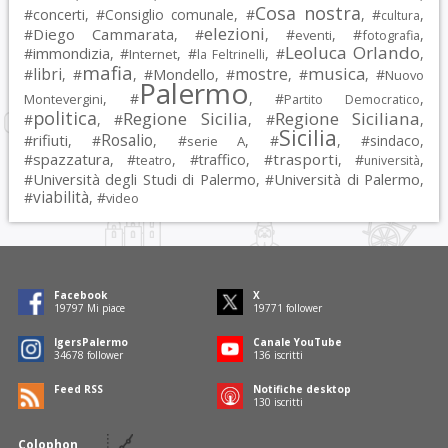
Cosa nostra
#
concerti
, #
Consiglio comunale
, #
, #
,
cultura
elezioni
Diego Cammarata
#
, #
, #
, #
,
eventi
fotografia
Leoluca Orlando
immondizia
#
, #
, #
, #
,
Internet
la Feltrinelli
mafia
musica
libri
mostre
#
, #
, #
Mondello
, #
, #
, #
Nuovo
Palermo
, #
, #
,
Montevergini
Partito Democratico
politica
Regione Sicilia
Regione Siciliana
#
, #
, #
,
Sicilia
Rosalio
rifiuti
#
, #
, #
, #
, #
sindaco
,
serie A
spazzatura
trasporti
#
, #
, #
traffico
, #
, #
,
teatro
università
Università degli Studi di Palermo
Università di Palermo
#
, #
,
viabilità
#
, #
video
Facebook
X
19797
Mi piace
19771
follower
IgersPalermo
Canale YouTube
34678
follower
136
iscritti
Feed RSS
Notifiche desktop
130
iscritti
Colophon