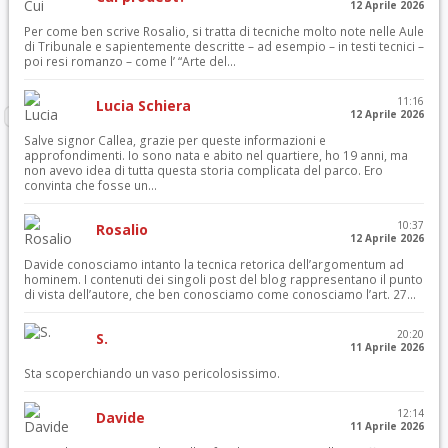
12 Aprile 2026
Per come ben scrive Rosalio, si tratta di tecniche molto note nelle Aule
di Tribunale e sapientemente descritte – ad esempio – in testi tecnici –
poi resi romanzo – come l’ “Arte del...
11:16
Lucia Schiera
12 Aprile 2026
Salve signor Callea, grazie per queste informazioni e
approfondimenti. Io sono nata e abito nel quartiere, ho 19 anni, ma
non avevo idea di tutta questa storia complicata del parco. Ero
convinta che fosse un...
10:37
Rosalio
12 Aprile 2026
Davide conosciamo intanto la tecnica retorica dell’argomentum ad
hominem. I contenuti dei singoli post del blog rappresentano il punto
di vista dell’autore, che ben conosciamo come conosciamo l’art. 27...
20:20
S.
11 Aprile 2026
Sta scoperchiando un vaso pericolosissimo.
12:14
Davide
11 Aprile 2026