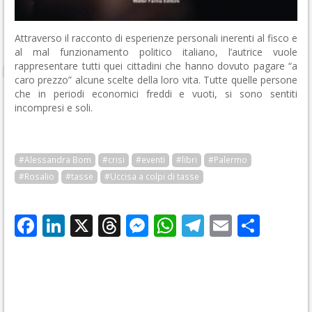
Attraverso il racconto di esperienze personali inerenti al fisco e
al mal funzionamento politico italiano, l’autrice vuole
rappresentare tutti quei cittadini che hanno dovuto pagare “a
caro prezzo” alcune scelte della loro vita. Tutte quelle persone
che in periodi economici freddi e vuoti, si sono sentiti
incompresi e soli.
#Alessandra Bom
#crisi
#eventi
#libri
#Palermo
#Rosalio
#tasse
#Uccisa a colpi di tasse
Facebook
LinkedIn
X
Threads
Messenger
WhatsApp
Telegram
Email
Cond