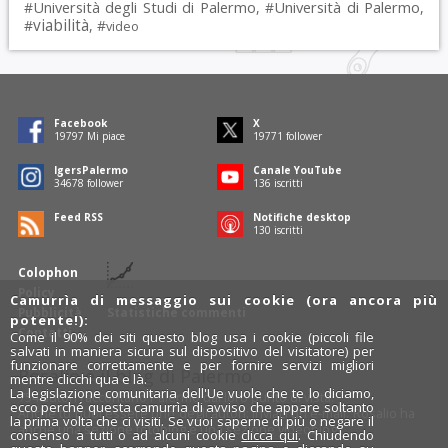
Università degli Studi di Palermo
Università di Palermo
#
, #
,
viabilità
#
, #
video
Facebook
X
19797
Mi piace
19771
follower
IgersPalermo
Canale YouTube
34678
follower
136
iscritti
Feed RSS
Notifiche desktop
130
iscritti
Colophon
Policy
Camurrìa di messaggio sui cookie (ora ancora più
Pubblicità
Statistiche commenti
potente!):
Contatti
Come il 90% dei siti questo blog usa i cookie (piccoli file
salvati in maniera sicura sul dispositivo del visitatore) per
funzionare correttamente e per fornire servizi migliori
Rosalio è il blog di Palermo
mentre clicchi qua e là.
La legislazione comunitaria dell'Ue vuole che te lo diciamo,
754 autori
raccontano Palermo dal loro punto di vista.
ecco perché questa camurrìa di avviso che appare soltanto
Anche tu puoi essere uno degli autori: inviaci un'
e-mail
. Rosalio ha
la prima volta che ci visiti. Se vuoi saperne di più o negare il
anche una sezione
fotoblog
e una sezione
videoblog
.
consenso a tutti o ad alcuni cookie
clicca qui
. Chiudendo