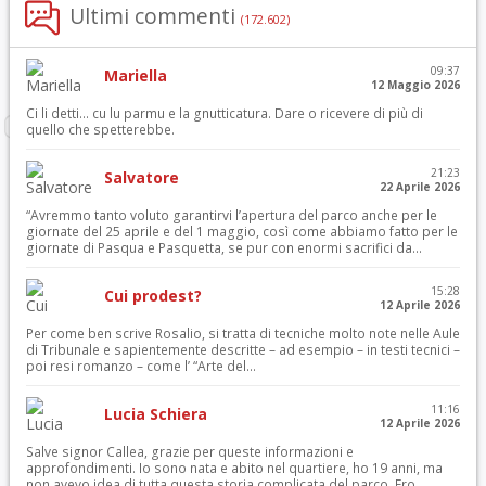
Ultimi commenti
(172.602)
09:37
Mariella
12 Maggio 2026
Ci li detti… cu lu parmu e la gnutticatura. Dare o ricevere di più di
quello che spetterebbe.
21:23
Salvatore
22 Aprile 2026
“Avremmo tanto voluto garantirvi l’apertura del parco anche per le
giornate del 25 aprile e del 1 maggio, così come abbiamo fatto per le
giornate di Pasqua e Pasquetta, se pur con enormi sacrifici da...
15:28
Cui prodest?
12 Aprile 2026
Per come ben scrive Rosalio, si tratta di tecniche molto note nelle Aule
di Tribunale e sapientemente descritte – ad esempio – in testi tecnici –
poi resi romanzo – come l’ “Arte del...
11:16
Lucia Schiera
12 Aprile 2026
Salve signor Callea, grazie per queste informazioni e
approfondimenti. Io sono nata e abito nel quartiere, ho 19 anni, ma
non avevo idea di tutta questa storia complicata del parco. Ero