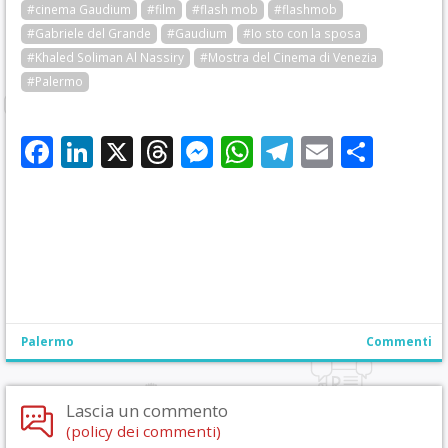
#cinema Gaudium
#film
#flash mob
#flashmob
#Gabriele del Grande
#Gaudium
#Io sto con la sposa
#Khaled Soliman Al Nassiry
#Mostra del Cinema di Venezia
#Palermo
Facebook
LinkedIn
X
Threads
Messenger
WhatsApp
Telegram
Email
Cond
Palermo
Commenti
Lascia un commento
(policy dei commenti)