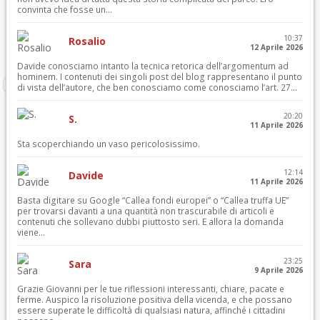
convinta che fosse un...
10:37
Rosalio
12 Aprile 2026
Davide conosciamo intanto la tecnica retorica dell’argomentum ad
hominem. I contenuti dei singoli post del blog rappresentano il punto
di vista dell’autore, che ben conosciamo come conosciamo l’art. 27...
20:20
S.
11 Aprile 2026
Sta scoperchiando un vaso pericolosissimo.
12:14
Davide
11 Aprile 2026
Basta digitare su Google “Callea fondi europei” o “Callea truffa UE”
per trovarsi davanti a una quantità non trascurabile di articoli e
contenuti che sollevano dubbi piuttosto seri. E allora la domanda
viene...
23:25
Sara
9 Aprile 2026
Grazie Giovanni per le tue riflessioni interessanti, chiare, pacate e
ferme. Auspico la risoluzione positiva della vicenda, e che possano
essere superate le difficoltà di qualsiasi natura, affinché i cittadini