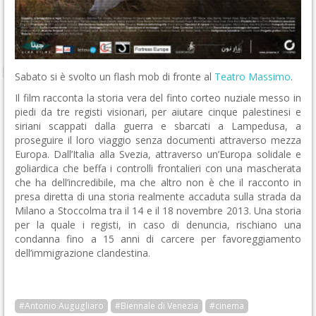
Sabato si è svolto un flash mob di fronte al
Teatro Massimo
.
Il film racconta la storia vera del finto corteo nuziale messo in
piedi da tre registi visionari, per aiutare cinque palestinesi e
siriani scappati dalla guerra e sbarcati a Lampedusa, a
proseguire il loro viaggio senza documenti attraverso mezza
Europa. Dall’Italia alla Svezia, attraverso un’Europa solidale e
goliardica che beffa i controlli frontalieri con una mascherata
che ha dell’incredibile, ma che altro non è che il racconto in
presa diretta di una storia realmente accaduta sulla strada da
Milano a Stoccolma tra il 14 e il 18 novembre 2013. Una storia
per la quale i registi, in caso di denuncia, rischiano una
condanna fino a 15 anni di carcere per favoreggiamento
dell’immigrazione clandestina.
#Antonio Augugliaro
#Biennale di Venezia
#cinema