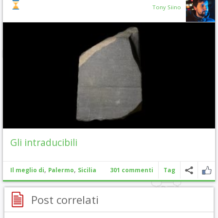
Tony Siino
Gli intraducibili
,
,
Il meglio di
Palermo
Sicilia
301 commenti
Tag
Post correlati