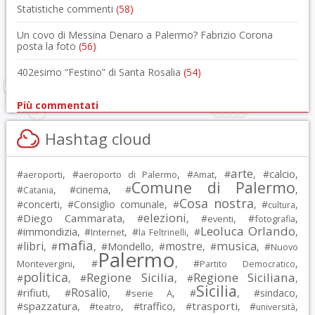
Statistiche commenti
(58)
Un covo di Messina Denaro a Palermo? Fabrizio Corona
posta la foto
(56)
402esimo “Festino” di Santa Rosalia
(54)
Più commentati
Hashtag cloud
arte
calcio
#
, #
, #
, #
, #
,
aeroporti
aeroporto di Palermo
Amat
Comune di Palermo
#
, #
cinema
, #
,
Catania
Cosa nostra
#
concerti
, #
Consiglio comunale
, #
, #
,
cultura
elezioni
Diego Cammarata
#
, #
, #
, #
,
eventi
fotografia
Leoluca Orlando
immondizia
#
, #
, #
, #
,
Internet
la Feltrinelli
mafia
musica
libri
mostre
#
, #
, #
Mondello
, #
, #
, #
Nuovo
Palermo
, #
, #
,
Montevergini
Partito Democratico
politica
Regione Sicilia
Regione Siciliana
#
, #
, #
,
Sicilia
Rosalio
rifiuti
#
, #
, #
, #
, #
sindaco
,
serie A
spazzatura
trasporti
#
, #
, #
traffico
, #
, #
,
teatro
università