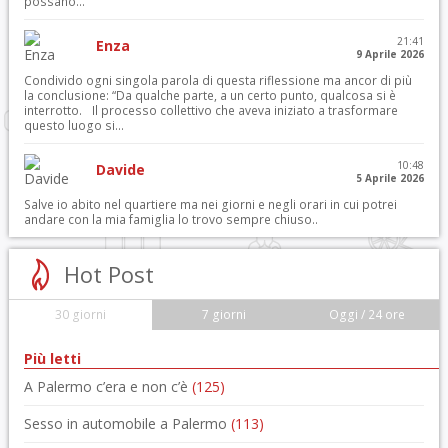
possano...
21:41
Enza
9 Aprile 2026
Condivido ogni singola parola di questa riflessione ma ancor di più
la conclusione: “Da qualche parte, a un certo punto, qualcosa si è
interrotto. Il processo collettivo che aveva iniziato a trasformare
questo luogo si...
10:48
Davide
5 Aprile 2026
Salve io abito nel quartiere ma nei giorni e negli orari in cui potrei
andare con la mia famiglia lo trovo sempre chiuso..
Hot Post
30 giorni
7 giorni
Oggi / 24 ore
Più letti
A Palermo c’era e non c’è
(125)
Sesso in automobile a Palermo
(113)