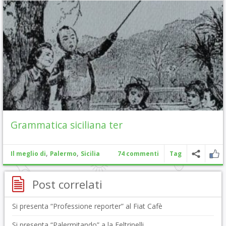
Grammatica siciliana ter
,
,
Il meglio di
Palermo
Sicilia
74 commenti
Tag
Post correlati
Si presenta “Professione reporter” al Fiat Cafè
Si presenta “Palermitando” a la Feltrinelli