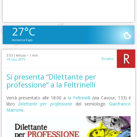
27°C
domenica 9 ago
3:53 |
lettura ~
1
min.
Rosalio
18 Giu 2015
Si presenta “Dilettante per
professione” a la Feltrinelli
Verrà presentato alle 18:00 a
la Feltrinelli
(via Cavour, 133) il
libro
Dilettante per professione
del semiologo
Gianfranco
Marrone
.