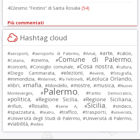
402esimo “Festino” di Santa Rosalia
(54)
Più commentati
Hashtag cloud
arte
calcio
#
, #
, #
, #
, #
,
aeroporti
aeroporto di Palermo
Amat
Comune di Palermo
#
, #
cinema
, #
,
Catania
Cosa nostra
#
concerti
, #
Consiglio comunale
, #
, #
,
cultura
elezioni
Diego Cammarata
#
, #
, #
, #
,
eventi
fotografia
Leoluca Orlando
immondizia
#
, #
, #
, #
,
Internet
la Feltrinelli
mafia
musica
libri
mostre
#
, #
, #
Mondello
, #
, #
, #
Nuovo
Palermo
, #
, #
,
Montevergini
Partito Democratico
politica
Regione Sicilia
Regione Siciliana
#
, #
, #
,
Sicilia
Rosalio
rifiuti
#
, #
, #
, #
, #
sindaco
,
serie A
spazzatura
trasporti
#
, #
, #
traffico
, #
, #
,
teatro
università
Università degli Studi di Palermo
Università di Palermo
#
, #
,
viabilità
#
, #
video