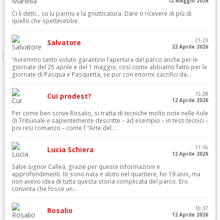
12 Maggio 2026
Ci li detti… cu lu parmu e la gnutticatura. Dare o ricevere di più di
quello che spetterebbe.
21:23
Salvatore
22 Aprile 2026
“Avremmo tanto voluto garantirvi l’apertura del parco anche per le
giornate del 25 aprile e del 1 maggio, così come abbiamo fatto per le
giornate di Pasqua e Pasquetta, se pur con enormi sacrifici da...
15:28
Cui prodest?
12 Aprile 2026
Per come ben scrive Rosalio, si tratta di tecniche molto note nelle Aule
di Tribunale e sapientemente descritte – ad esempio – in testi tecnici –
poi resi romanzo – come l’ “Arte del...
11:16
Lucia Schiera
12 Aprile 2026
Salve signor Callea, grazie per queste informazioni e
approfondimenti. Io sono nata e abito nel quartiere, ho 19 anni, ma
non avevo idea di tutta questa storia complicata del parco. Ero
convinta che fosse un...
10:37
Rosalio
12 Aprile 2026