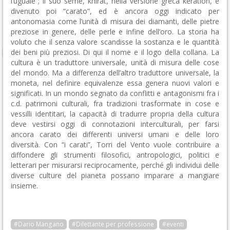
l’uguale”; il suo seme, khirat, nella versione greca keràtion, è
divenuto poi “carato”, ed è ancora oggi indicato per
antonomasia come l’unità di misura dei diamanti, delle pietre
preziose in genere, delle perle e infine dell’oro. La storia ha
voluto che il senza valore scandisse la sostanza e le quantità
dei beni più preziosi. Di qui il nome e il logo della collana. La
cultura è un traduttore universale, unità di misura delle cose
del mondo. Ma a differenza dell’altro traduttore universale, la
moneta, nel definire equivalenze essa genera nuovi valori e
significati. In un mondo segnato da conflitti e antagonismi fra i
c.d. patrimoni culturali, fra tradizioni trasformate in cose e
vessilli identitari, la capacità di tradurre propria della cultura
deve vestirsi oggi di connotazioni interculturali, per farsi
ancora carato dei differenti universi umani e delle loro
diversità. Con “i carati”, Torri del Vento vuole contribuire a
diffondere gli strumenti filosofici, antropologici, politici e
letterari per misurarsi reciprocamente, perché gli individui delle
diverse culture del pianeta possano imparare a mangiare
insieme.
#Dario Mangano
#Dilettante per professione
#eventi