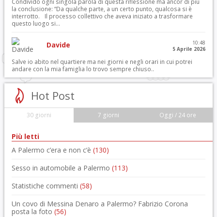
Condivido ogni singola parola di questa riflessione ma ancor di più
la conclusione: “Da qualche parte, a un certo punto, qualcosa si è
interrotto. Il processo collettivo che aveva iniziato a trasformare
questo luogo si...
10:48
Davide
5 Aprile 2026
Salve io abito nel quartiere ma nei giorni e negli orari in cui potrei
andare con la mia famiglia lo trovo sempre chiuso..
Hot Post
30 giorni
7 giorni
Oggi / 24 ore
Più letti
A Palermo c’era e non c’è
(130)
Sesso in automobile a Palermo
(113)
Statistiche commenti
(58)
Un covo di Messina Denaro a Palermo? Fabrizio Corona
posta la foto
(56)