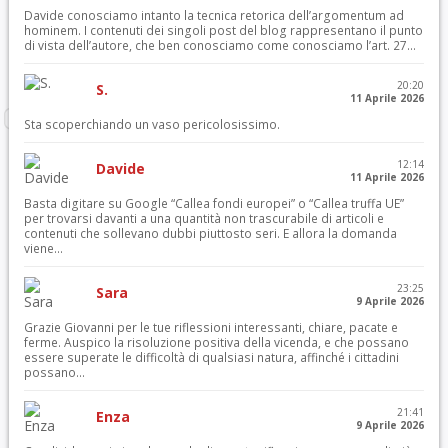
Davide conosciamo intanto la tecnica retorica dell’argomentum ad
hominem. I contenuti dei singoli post del blog rappresentano il punto
di vista dell’autore, che ben conosciamo come conosciamo l’art. 27...
20:20
S.
11 Aprile 2026
Sta scoperchiando un vaso pericolosissimo.
12:14
Davide
11 Aprile 2026
Basta digitare su Google “Callea fondi europei” o “Callea truffa UE”
per trovarsi davanti a una quantità non trascurabile di articoli e
contenuti che sollevano dubbi piuttosto seri. E allora la domanda
viene...
23:25
Sara
9 Aprile 2026
Grazie Giovanni per le tue riflessioni interessanti, chiare, pacate e
ferme. Auspico la risoluzione positiva della vicenda, e che possano
essere superate le difficoltà di qualsiasi natura, affinché i cittadini
possano...
21:41
Enza
9 Aprile 2026