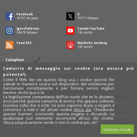
Facebook
X
19797
Mi piace
19771
follower
IgersPalermo
Canale YouTube
34678
follower
136
iscritti
Feed RSS
Notifiche desktop
130
iscritti
Colophon
Policy
Camurrìa di messaggio sui cookie (ora ancora più
Pubblicità
Statistiche commenti
potente!):
Contatti
Come il 90% dei siti questo blog usa i cookie (piccoli file
salvati in maniera sicura sul dispositivo del visitatore) per
funzionare correttamente e per fornire servizi migliori
Rosalio è il blog di Palermo
mentre clicchi qua e là.
La legislazione comunitaria dell'Ue vuole che te lo diciamo,
754 autori
raccontano Palermo dal loro punto di vista.
ecco perché questa camurrìa di avviso che appare soltanto
Anche tu puoi essere uno degli autori: inviaci un'
e-mail
. Rosalio ha
la prima volta che ci visiti. Se vuoi saperne di più o negare il
anche una sezione
fotoblog
e una sezione
videoblog
.
consenso a tutti o ad alcuni cookie
clicca qui
. Chiudendo
questo banner, scorrendo questa pagina o cliccando su
Design
cut&paste
qualunque suo elemento acconsenti all'uso dei cookie.
Clicca sul pulsantone verde e non lo vedrai più, ok?
Rosalio.it
Da un'idea di
Tony Siino
Va bene, levati
Segui Rosalio su
facebook
,
X
e
Instagram
x