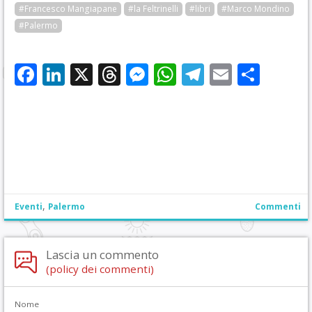
#Francesco Mangiapane
#la Feltrinelli
#libri
#Marco Mondino
#Palermo
Facebook
LinkedIn
X
Threads
Messenger
WhatsApp
Telegram
Email
Cond
,
Eventi
Palermo
Commenti
Lascia un commento
(policy dei commenti)
Nome