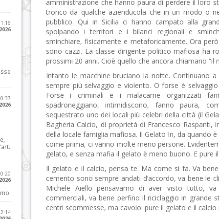
amministrazione che hanno paura di perdere il loro st
tronco da qualche azienducola che in un modo o nell
pubblico. Qui in Sicilia ci hanno campato alla gran
11:16
 2026
spolpando i territori e i bilanci regionali e smin
sminchiare, fisicamente e metaforicamente. Ora però S
sono cazzi. La classe dirigente politico-mafiosa ha 
prossimi 20 anni. Cioè quello che ancora chiamano “il n
osse
Intanto le macchine bruciano la notte. Continuano a b
sempre più selvaggio e violento. O forse è selvaggi
Forse i criminali e i malacarne organizzati f
10:37
spadroneggiano, intimidiscono, fanno paura, c
 2026
sequestrato uno dei locali più celebri della città (il Ge
Bagheria Calcio, di proprietà di Francesco Raspanti, 
della locale famiglia mafiosa. Il Gelato In, da quando è
e,
come prima, ci vanno molte meno persone. Evidentemen
art.
gelato, e senza mafia il gelato è meno buono. E pure il
Il gelato e il calcio, pensa te. Ma come si fa. Va bene
20:20
cemento sono sempre andati d’accordo, va bene le clin
 2026
Michele Aiello pensavamo di aver visto tutto, va b
imo.
commerciali, va bene perfino il riciclaggio in grande st
centri scommesse, ma cavolo: pure il gelato e il calcio n
12:14
 2026