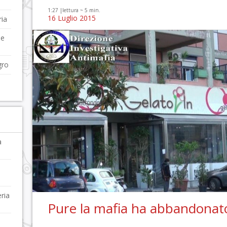
1:27 |
lettura ~
5
min.
16 Luglio 2015
ria
 e
gro
a
ria
Pure la mafia ha abbandonat