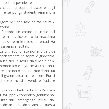
sono soldi per niente.
a caccia ai topi di nascosto dagli
ni e se poi gli studenti venivano a
 logore per non fare brutta figura e
ttorine.
a facendo un casino. È uscito dal
li, e ha rivoluzionato la macchina
incazzare mille micro-potentati. Ha
aranno i risultati.
La crisi economica non morde più i
decisamente fin sopra le ginocchia,
ausa crisi, discorsi da suicidio nelle
economico e – grazie a Dio – anti-
ssere occupato da una macchina, un
elli grammaticalmente incerti. Pur di
i si sono messi a vendere frutta e
si piazza di tanto in tanto all’entrata
à di sviluppo economico gentilmente
puzzolenti emergenze rifiuti che
 diciamo da dieci anni a questa