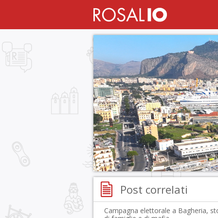
Post correlati
Campagna elettorale a Bagheria, st