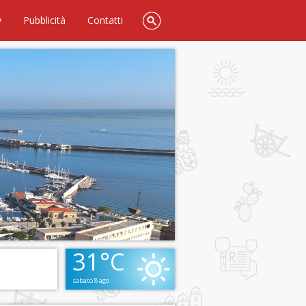
y
Pubblicità
Contatti
31°C
sabato 8 ago