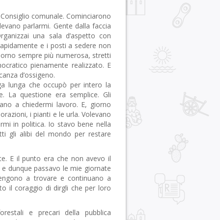
.
l Consiglio comunale. Cominciarono
levano parlarmi. Gente dalla faccia
Organizzai una sala d’aspetto con
ò rapidamente e i posti a sedere non
iorno sempre più numerosa, stretti
ocratico pienamente realizzato. E
ncanza d’ossigeno.
nga lunga che occupò per intero la
e. La questione era semplice. Gli
vano a chiedermi lavoro. E, giorno
razioni, i pianti e le urla. Volevano
i in politica. Io stavo bene nella
i gli alibi del mondo per restare
e. E il punto era che non avevo il
za e dunque passavo le mie giornate
 vengono a trovare e continuano a
 il coraggio di dirgli che per loro
orestali e precari della pubblica