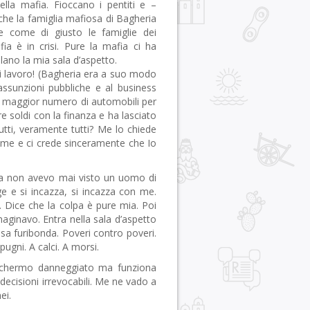
ella mafia. Fioccano i pentiti e –
che la famiglia mafiosa di Bagheria
 come di giusto le famiglie dei
a è in crisi. Pure la mafia ci ha
lano la mia sala d’aspetto.
di lavoro! (Bagheria era a suo modo
e assunzioni pubbliche e al business
n il maggior numero di automobili per
e soldi con la finanza e ha lasciato
tutti, veramente tutti? Me lo chiede
a me e ci crede sinceramente che Io
lora non avevo mai visto un uomo di
e e si incazza, si incazza con me.
 Dice che la colpa è pure mia. Poi
aginavo. Entra nella sala d’aspetto
ssa furibonda. Poveri contro poveri.
pugni. A calci. A morsi.
 schermo danneggiato ma funziona
 decisioni irrevocabili. Me ne vado a
ei.