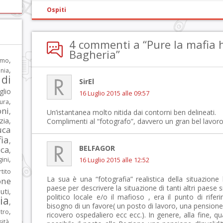
Ospiti
4 commenti a “Pure la mafia
Bagheria”
,
rmo
,
nia
di
SirEl
glio
16 Luglio 2015 alle 09:57
,
tura
oni
,
Un’istantanea molto nitida dai contorni ben delineati.
zia
,
Complimenti al “fotografo”, davvero un gran bel lavoro
uca
ia
,
BELFAGOR
ca
,
,
ni
16 Luglio 2015 alle 12:52
tito
La sua è una “fotografia” realistica della situazione 
one
paese per descrivere la situazione di tanti altri paese 
iuti
,
politico locale e/o il mafioso , era il punto di rife
lia
,
bisogno di un favore( un posto di lavoro, una pensione 
,
tro
ricovero ospedaliero ecc ecc.). In genere, alla fine, 
,
sità