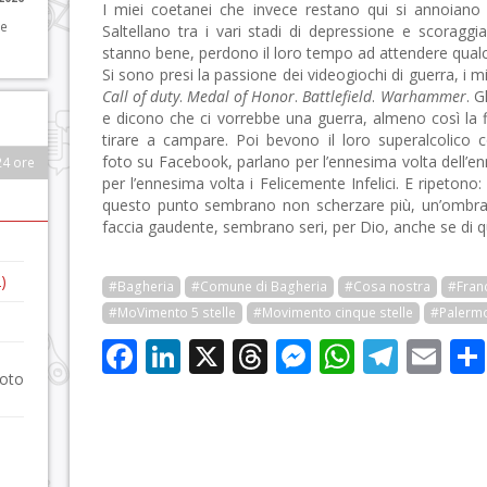
I miei coetanei che invece restano qui si annoiano 
 e
Saltellano tra i vari stadi di depressione e scoragg
stanno bene, perdono il loro tempo ad attendere qual
Si sono presi la passione dei videogiochi di guerra, i m
Call of duty
.
Medal of Honor
.
Battlefield
.
Warhammer
. G
e dicono che ci vorrebbe una guerra, almeno così la f
tirare a campare. Poi bevono il loro superalcolico 
foto su Facebook, parlano per l’ennesima volta dell’e
24 ore
per l’ennesima volta i Felicemente Infelici. E ripetono
questo punto sembrano non scherzare più, un’ombra di
faccia gaudente, sembrano seri, per Dio, anche se di 
)
#Bagheria
#Comune di Bagheria
#Cosa nostra
#Fran
#MoVimento 5 stelle
#Movimento cinque stelle
#Palerm
Facebook
LinkedIn
X
Threads
Messenge
WhatsA
Tele
Em
foto