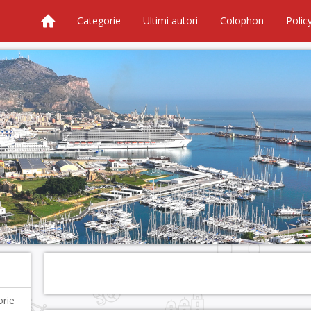
Categorie
Ultimi autori
Colophon
Polic
orie