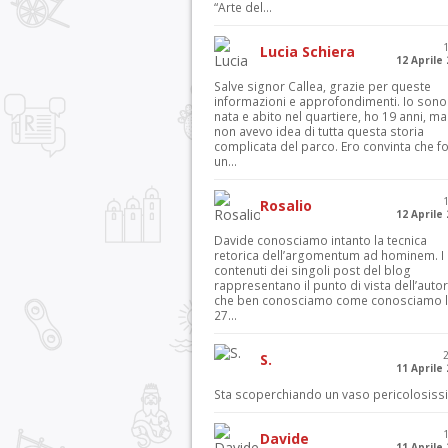
“Arte del...
Lucia Schiera
12 Aprile
Salve signor Callea, grazie per queste
informazioni e approfondimenti. Io sono
nata e abito nel quartiere, ho 19 anni, ma
non avevo idea di tutta questa storia
complicata del parco. Ero convinta che f
un...
Rosalio
12 Aprile
Davide conosciamo intanto la tecnica
retorica dell’argomentum ad hominem. I
contenuti dei singoli post del blog
rappresentano il punto di vista dell’autor
che ben conosciamo come conosciamo l’
27...
S.
11 Aprile
Sta scoperchiando un vaso pericolosiss
Davide
11 Aprile