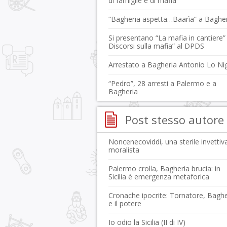
di famiglie e di mafia
“Bagheria aspetta…Baarìa” a Baghe
Si presentano “La mafia in cantiere”
Discorsi sulla mafia” al DPDS
Arrestato a Bagheria Antonio Lo Ni
“Pedro”, 28 arresti a Palermo e a
Bagheria
Post stesso autore
Noncenecoviddi, una sterile invettiv
moralista
Palermo crolla, Bagheria brucia: in
Sicilia è emergenza metaforica
Cronache ipocrite: Tornatore, Baghe
e il potere
Io odio la Sicilia (II di IV)