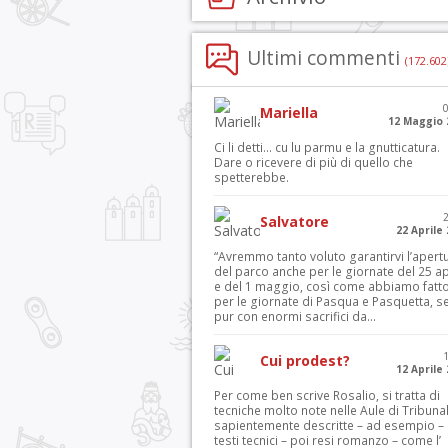
Ultimi commenti
(172.602
Mariella
12 Maggio 
Ci li detti… cu lu parmu e la gnutticatura.
Dare o ricevere di più di quello che
spetterebbe.
Salvatore
22 Aprile
“Avremmo tanto voluto garantirvi l’apert
del parco anche per le giornate del 25 ap
e del 1 maggio, così come abbiamo fatt
per le giornate di Pasqua e Pasquetta, s
pur con enormi sacrifici da...
Cui prodest?
12 Aprile
Per come ben scrive Rosalio, si tratta di
tecniche molto note nelle Aule di Tribuna
sapientemente descritte – ad esempio – 
testi tecnici – poi resi romanzo – come l’