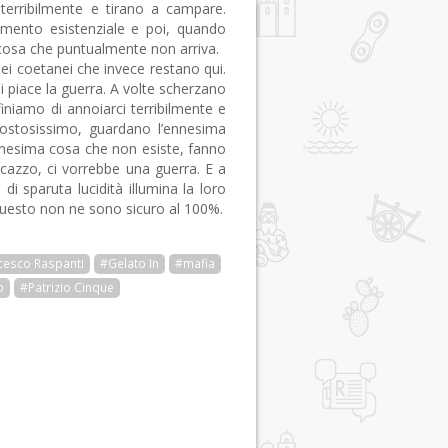
terribilmente e tirano a campare.
iamento esistenziale e poi, quando
cosa che puntualmente non arriva.
iei coetanei che invece restano qui.
li piace la guerra. A volte scherzano
iniamo di annoiarci terribilmente e
costosissimo, guardano l’ennesima
nnesima cosa che non esiste, fanno
: cazzo, ci vorrebbe una guerra. E a
 sparuta lucidità illumina la loro
questo non ne sono sicuro al 100%.
cesco Raspanti
#Gelato In
#mafia
o
#Patrizio Cinque
r
pp
gram
ail
Condividi