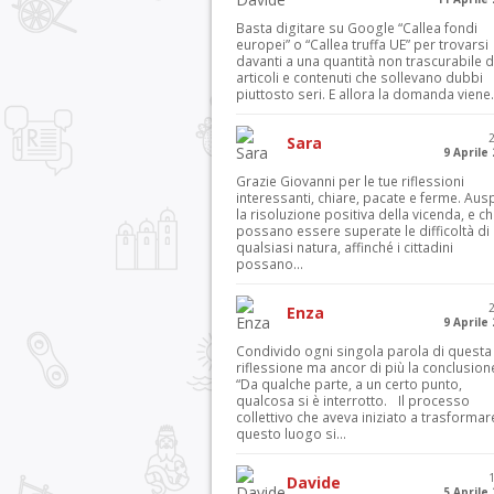
Basta digitare su Google “Callea fondi
europei” o “Callea truffa UE” per trovarsi
davanti a una quantità non trascurabile d
articoli e contenuti che sollevano dubbi
piuttosto seri. E allora la domanda viene.
Sara
9 Aprile
Grazie Giovanni per le tue riflessioni
interessanti, chiare, pacate e ferme. Aus
la risoluzione positiva della vicenda, e c
possano essere superate le difficoltà di
qualsiasi natura, affinché i cittadini
possano...
Enza
9 Aprile
Condivido ogni singola parola di questa
riflessione ma ancor di più la conclusion
“Da qualche parte, a un certo punto,
qualcosa si è interrotto. Il processo
collettivo che aveva iniziato a trasformar
questo luogo si...
Davide
5 Aprile