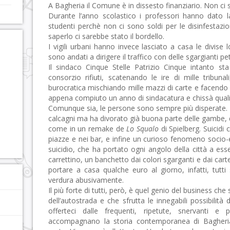
A Bagheria il Comune è in dissesto finanziario. Non ci 
Durante l’anno scolastico i professori hanno dato l
studenti perchè non ci sono soldi per le disinfestazio
saperlo ci sarebbe stato il bordello.
I vigili urbani hanno invece lasciato a casa le divise
sono andati a dirigere il traffico con delle sgargianti pe
Il sindaco Cinque Stelle Patrizio Cinque intanto st
consorzio rifiuti, scatenando le ire di mille tribuna
burocratica mischiando mille mazzi di carte e facendo 
appena compiuto un anno di sindacatura e chissà quali s
Comunque sia, le persone sono sempre più disperate. 
calcagni ma ha divorato già buona parte delle gambe, 
come in un remake de
Lo Squalo
di Spielberg. Suicidi c
piazze e nei bar, e infine un curioso fenomeno socio-
suicidio, che ha portato ogni angolo della città a e
carrettino, un banchetto dai colori sgarganti e dai cart
portare a casa qualche euro al giorno, infatti, tutt
verdura abusivamente.
Il più forte di tutti, però, è quel genio del business che 
dell’autostrada e che sfrutta le innegabili possibilit
offerteci dalle frequenti, ripetute, snervanti e 
accompagnano la storia contemporanea di Bagheria