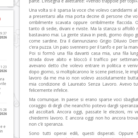
parte. L’insegna è allettante: «Vendo trappole per topi»
Una volta si è sparsa la voce che volevo candidarmi a
a presentarsi alla mia porta decine di persone che vo
)
orribilmente scavata oppure orribilmente flaccida. 
tanto di sedie, divani e riviste. Ma la stanza si affoll
09:37
bastavano mai. La gente stava in piedi, giorno dopo g
2026
come sardine. Era il dannunziano Grigio Diluvio Dem
c’era puzza. Un paio svennero per il tanfo e per la ma
Poi si formò una fila davanti casa mia, una fila lu
strada dove abito e bloccò il traffico per settiman
avevano detto che volevo entrare in politica e veni
21:23
 2026
dopo giorno, si moltiplicarono le scene pietose, le implo
lavoro da me ma io non volevo assolutamente buttarm
ura
rile
mia condizione di Laureato Senza Lavoro. Avevo tutt
o
felicemente infelice.
e
Ma comunque. In paese si erano sparse voci sbagliat
coraggio di dirgli che neanch’io potevo dargli speran
15:28
ad ascoltarli. Ancora oggi, passate le elezioni, mi
 2026
chiedermi lavoro. E ancora oggi non ho ancora trovato
non c’è speranza.
le e
in
Sono tutti operai edili, questi disperati. Oppure f