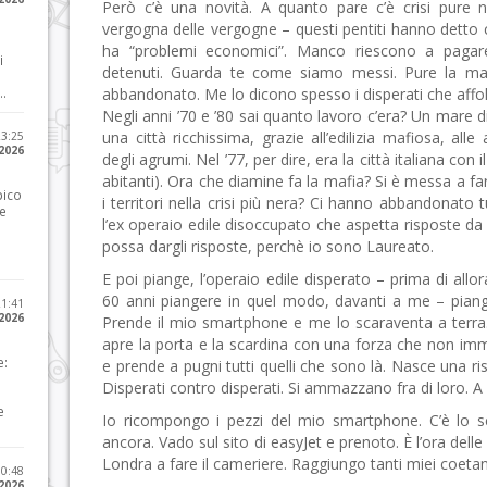
Però c’è una novità. A quanto pare c’è crisi pure n
vergogna delle vergogne – questi pentiti hanno detto 
ha “problemi economici”. Manco riescono a pagare
i
detenuti. Guarda te come siamo messi. Pure la mafi
..
abbandonato. Me lo dicono spesso i disperati che affol
Negli anni ’70 e ’80 sai quanto lavoro c’era? Un mare 
una città ricchissima, grazie all’edilizia mafiosa, all
23:25
 2026
degli agrumi. Nel ’77, per dire, era la città italiana co
abitanti). Ora che diamine fa la mafia? Si è messa a far
pico
i territori nella crisi più nera? Ci hanno abbandonato 
he
l’ex operaio edile disoccupato che aspetta risposte d
possa dargli risposte, perchè io sono Laureato.
E poi piange, l’operaio edile disperato – prima di al
60 anni piangere in quel modo, davanti a me – piang
21:41
 2026
Prende il mio smartphone e me lo scaraventa a terra.
apre la porta e la scardina con una forza che non imm
e:
e prende a pugni tutti quelli che sono là. Nasce una ri
Disperati contro disperati. Si ammazzano fra di loro. A 
e
Io ricompongo i pezzi del mio smartphone. C’è lo
ancora. Vado sul sito di easyJet e prenoto. È l’ora delle
Londra a fare il cameriere. Raggiungo tanti miei coetan
10:48
 2026