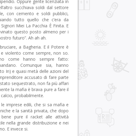
ipendio. Oppure gente licenziata in
’altro succhiava soldi dal settore
de, con cemento e soldi pubblici,
chiando tutto quello che c’era da
ignori Miei La Pacchia È Finita. E
rovinato questo posto almeno per i
ostro futuro”. Ah ah ah.
ruciare, a Bagheria. E il Potere è
o e violento come sempre, non so.
anno come hanno sempre fatto:
omandano. Comunque sia, hanno
lato In) e quasi metà delle azioni del
imprenditore accusato di fare parte
 stato sequestrato, non fa più affari
te la mafia è brava pure a fare il
 calcio, probabilmente.
 le imprese edili, che si sa mafia e
iche e la sanità privata, che dopo
ene pure il racket alle attività
ile nella grande distribuzione e nei
o. E invece si.