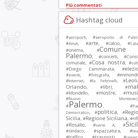
Più commentati
Hashtag cloud
#
, #
aeroporti
aeroporto di Pale
arte
calcio
#
, #
, #
, #
Amat
Cata
Comune 
#
cinema
, #
Palermo
, #
concerti
, #
Consi
Cosa nostra
comunale
, #
, #
cul
elezi
Diego Cammarata
#
, #
immondi
#
, #
, #
eventi
fotografia
Leol
#
, #
, #
Internet
la Feltrinelli
maf
Orlando
libri
, #
, #
musi
mostre
#
Mondello
, #
, #
#
Nuovo Montevergi
Palermo
#
, #
Par
politica
Regi
, #
, #
Democratico
Sicilia
Regione Siciliana
rif
, #
, #
Sici
Rosalio
#
, #
, #
serie A
spazzatura
#
sindaco
, #
, #
tea
trasporti
#
traffico
, #
, #
univer