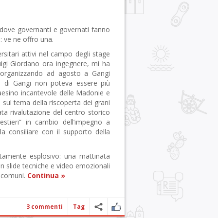
a dove governanti e governati fanno
: ve ne offro una.
itari attivi nel campo degli stage
uigi Giordano ora ingegnere, mi ha
 organizzando ad agosto a Gangi
ta di Gangi non poteva essere più
aesino incantevole delle Madonie e
 sul tema della riscoperta dei grani
ata rivalutazione del centro storico
estieri” in cambio dell’impegno a
ala consiliare con il supporto della
atamente esplosivo: una mattinata
on slide tecniche e video emozionali
i comuni.
Continua »
3 commenti
Tag