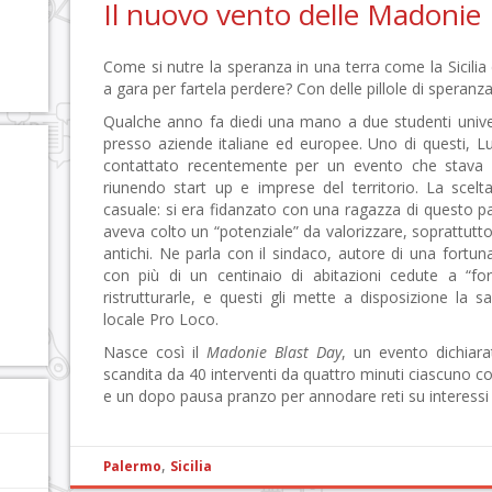
Il nuovo vento delle Madonie
Come si nutre la speranza in una terra come la Sicili
a gara per fartela perdere? Con delle pillole di speranza
Qualche anno fa diedi una mano a due studenti univers
presso aziende italiane ed europee. Uno di questi, L
contattato recentemente per un evento che stava
riunendo start up e imprese del territorio. La scel
casuale: si era fidanzato con una ragazza di questo p
aveva colto un “potenziale” da valorizzare, soprattutto
antichi. Ne parla con il sindaco, autore di una fortun
con più di un centinaio di abitazioni cedute a “for
ristrutturarle, e questi gli mette a disposizione la s
locale Pro Loco.
Nasce così il
Madonie Blast Day
, un evento dichiar
scandita da 40 interventi da quattro minuti ciascuno c
e un dopo pausa pranzo per annodare reti su interess
,
Palermo
Sicilia