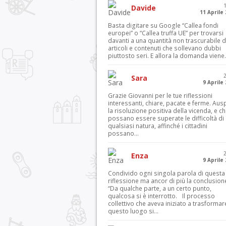
Davide
11 Aprile
Basta digitare su Google “Callea fondi
europei” o “Callea truffa UE” per trovarsi
davanti a una quantità non trascurabile d
articoli e contenuti che sollevano dubbi
piuttosto seri. E allora la domanda viene.
Sara
9 Aprile
Grazie Giovanni per le tue riflessioni
interessanti, chiare, pacate e ferme. Aus
la risoluzione positiva della vicenda, e c
possano essere superate le difficoltà di
qualsiasi natura, affinché i cittadini
possano...
Enza
9 Aprile
Condivido ogni singola parola di questa
riflessione ma ancor di più la conclusion
“Da qualche parte, a un certo punto,
qualcosa si è interrotto. Il processo
collettivo che aveva iniziato a trasformar
questo luogo si...