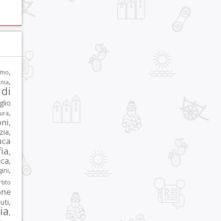
,
rmo
,
nia
di
glio
,
tura
oni
,
zia
,
uca
ia
,
ca
,
,
ni
tito
one
iuti
,
lia
,