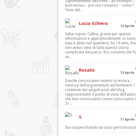
sapientemente descritte – ad esempio – 
testi tecnici – poi resi romanzo – come l’
“Arte del...
Lucia Schiera
12 Aprile
Salve signor Callea, grazie per queste
informazioni e approfondimenti. Io sono
nata e abito nel quartiere, ho 19 anni, ma
non avevo idea di tutta questa storia
complicata del parco. Ero convinta che f
un...
Rosalio
12 Aprile
Davide conosciamo intanto la tecnica
retorica dell’argomentum ad hominem. I
contenuti dei singoli post del blog
rappresentano il punto di vista dell’autor
che ben conosciamo come conosciamo l’
27...
S.
11 Aprile
Sta scoperchiando un vaso pericolosiss