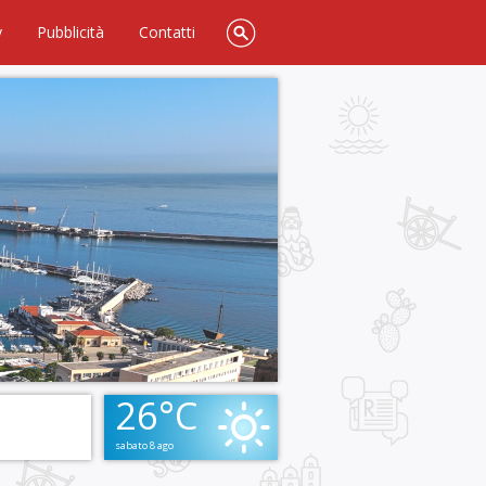
y
Pubblicità
Contatti
26°C
sabato 8 ago