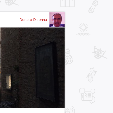
5
Donato Didonna