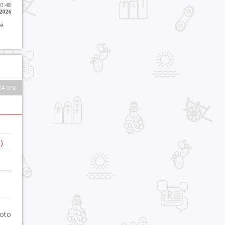
10:48
 2026
 e
24 ore
)
foto