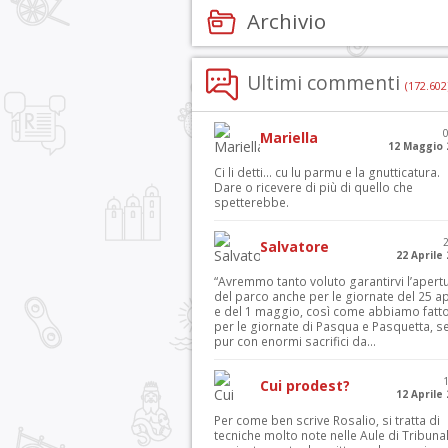
Archivio
Ultimi commenti
(172.602
Mariella
12 Maggio 
Ci li detti… cu lu parmu e la gnutticatura.
Dare o ricevere di più di quello che
spetterebbe.
Salvatore
22 Aprile
“Avremmo tanto voluto garantirvi l’apert
del parco anche per le giornate del 25 ap
e del 1 maggio, così come abbiamo fatt
per le giornate di Pasqua e Pasquetta, s
pur con enormi sacrifici da...
Cui prodest?
12 Aprile
Per come ben scrive Rosalio, si tratta di
tecniche molto note nelle Aule di Tribuna