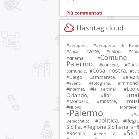
Più commentati
Hashtag cloud
#
, #
aeroporti
aeroporto di Pale
arte
calcio
#
, #
, #
, #
Amat
Cata
Comune 
#
cinema
, #
Palermo
, #
concerti
, #
Consi
Cosa nostra
comunale
, #
, #
cul
elezi
Diego Cammarata
#
, #
immondi
#
, #
, #
eventi
fotografia
Leol
#
, #
, #
Internet
la Feltrinelli
maf
Orlando
libri
, #
, #
musi
mostre
#
Mondello
, #
, #
#
Nuovo Montevergi
Palermo
#
, #
Par
politica
Regi
, #
, #
Democratico
Sicilia
Regione Siciliana
rif
, #
, #
Sici
Rosalio
#
, #
, #
serie A