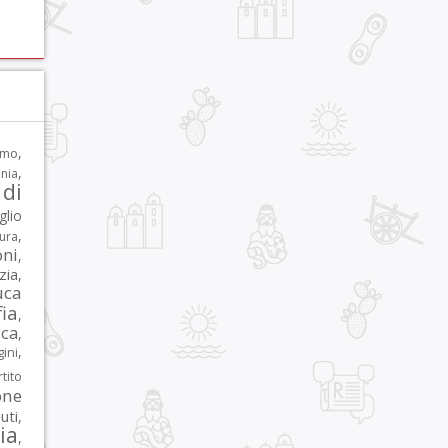
,
rmo
,
nia
di
glio
,
tura
oni
,
zia
,
uca
ia
,
ca
,
,
ni
tito
one
iuti
,
lia
,