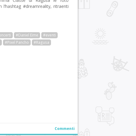
Prima Classe di Ragusa le foto
 l’hashtag #dreamreality, ritraenti
ncerti
#Daniel Eime
#eventi
#Pixel Pancho
#Ragusa
r
pp
gram
ail
Condividi
Commenti