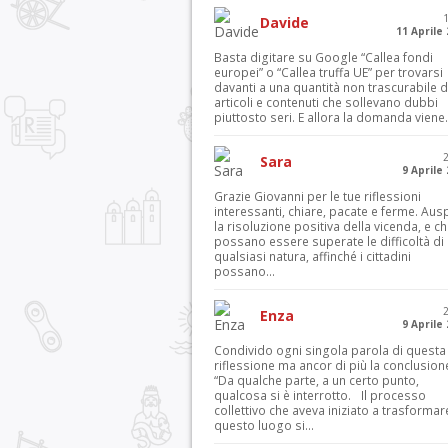
Davide
11 Aprile
Basta digitare su Google “Callea fondi
europei” o “Callea truffa UE” per trovarsi
davanti a una quantità non trascurabile d
articoli e contenuti che sollevano dubbi
piuttosto seri. E allora la domanda viene.
Sara
9 Aprile
Grazie Giovanni per le tue riflessioni
interessanti, chiare, pacate e ferme. Aus
la risoluzione positiva della vicenda, e c
possano essere superate le difficoltà di
qualsiasi natura, affinché i cittadini
possano...
Enza
9 Aprile
Condivido ogni singola parola di questa
riflessione ma ancor di più la conclusion
“Da qualche parte, a un certo punto,
qualcosa si è interrotto. Il processo
collettivo che aveva iniziato a trasformar
questo luogo si...