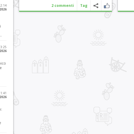
2 commenti
Tag
12:14
 2026
i
..
23:25
 2026
pico
he
21:41
 2026
e:
e