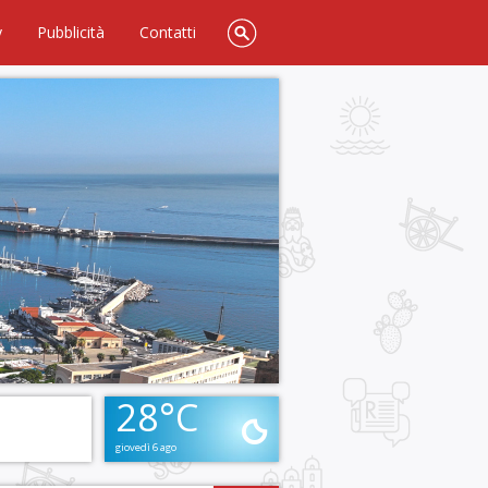
y
Pubblicità
Contatti
28°C
giovedì 6 ago