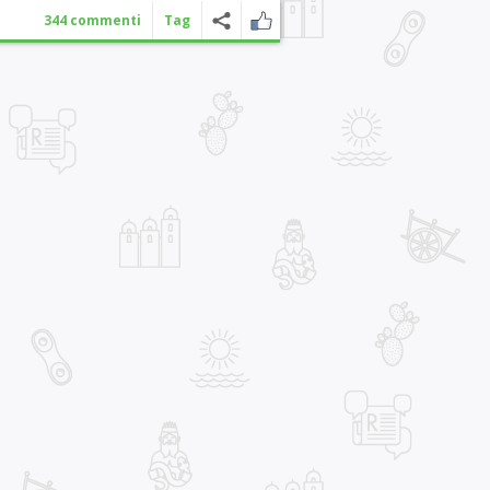
344 commenti
Tag