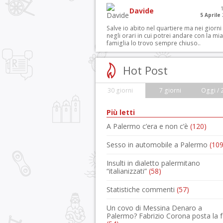
Davide
5 Aprile
Salve io abito nel quartiere ma nei giorni
negli orari in cui potrei andare con la mia
famiglia lo trovo sempre chiuso..
Hot Post
30 giorni
7 giorni
Oggi / 
Più letti
A Palermo c’era e non c’è
(120)
Sesso in automobile a Palermo
(109
Insulti in dialetto palermitano
“italianizzati”
(58)
Statistiche commenti
(57)
Un covo di Messina Denaro a
Palermo? Fabrizio Corona posta la 