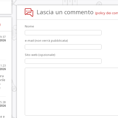
Lascia un commento
(policy dei co
)
Nome
09:37
2026
e-mail (non verrà pubblicata)
Sito web (opzionale)
21:23
 2026
ura
rile
o
e
15:28
 2026
le e