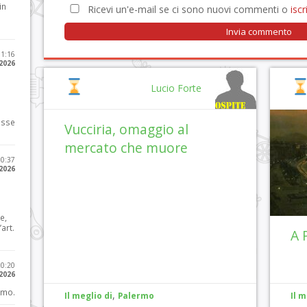
in
Ricevi un'e-mail se ci sono nuovi commenti o
iscri
11:16
 2026
Lucio Forte
osse
Vucciria, omaggio al
mercato che muore
10:37
 2026
e,
art.
A 
20:20
 2026
imo.
,
Il meglio di
Palermo
Il m