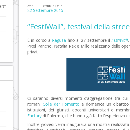
art”
2:58 |
lettura <1 min.
22 Settembre 2015
“FestiWall”, festival della str
È in corso a
Ragusa
fino al 27 settembre il
FestiWall
.
Pixel Pancho, Natalia Rak e Millo realizzano delle opere
privati.
Ci saranno diversi momenti d’aggregazione tra cui 
romani
Colle der Fomento
e domenica un dibattito s
istituzioni, dei giuristi, docenti universitari e memb
Factory
di Palermo, che hanno già fatto l’esperienza del
Inoltre giovedì verrà inaugurata una mostra realizzata i