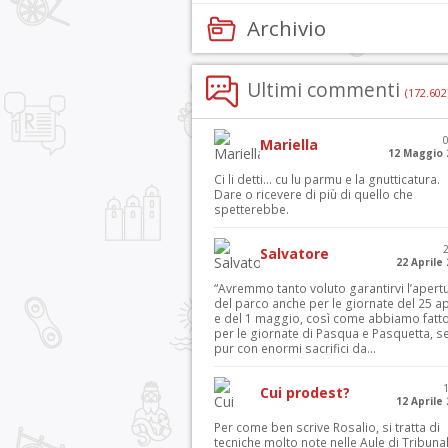
Archivio
Ultimi commenti
(172.602
Mariella
12 Maggio 
Ci li detti… cu lu parmu e la gnutticatura.
Dare o ricevere di più di quello che
spetterebbe.
Salvatore
22 Aprile
“Avremmo tanto voluto garantirvi l’apert
del parco anche per le giornate del 25 ap
e del 1 maggio, così come abbiamo fatt
per le giornate di Pasqua e Pasquetta, s
pur con enormi sacrifici da...
Cui prodest?
12 Aprile
Per come ben scrive Rosalio, si tratta di
tecniche molto note nelle Aule di Tribuna