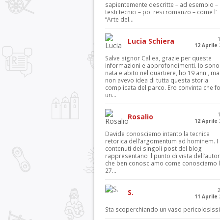
sapientemente descritte – ad esempio – 
testi tecnici – poi resi romanzo – come l’
“Arte del...
Lucia Schiera
12 Aprile
Salve signor Callea, grazie per queste
informazioni e approfondimenti. Io sono
nata e abito nel quartiere, ho 19 anni, ma
non avevo idea di tutta questa storia
complicata del parco. Ero convinta che f
un...
Rosalio
12 Aprile
Davide conosciamo intanto la tecnica
retorica dell’argomentum ad hominem. I
contenuti dei singoli post del blog
rappresentano il punto di vista dell’autor
che ben conosciamo come conosciamo l’
27...
S.
11 Aprile
Sta scoperchiando un vaso pericolosiss