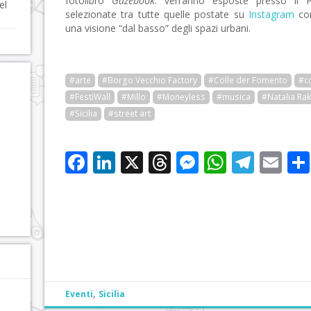
fotolibro
Gazebook
: verranno esposte presso il 
el
selezionate tra tutte quelle postate su
Instagram
con
una visione “dal basso” degli spazi urbani.
#arte
#Borgo Vecchio Factory
#Colle der Fomento
#co
#FestiWall
#Millo
#Moneyless
#musica
#Natalia Rak
#Sicilia
#street art
Facebook
LinkedIn
X
Threads
Messenge
WhatsA
Tele
Em
,
Eventi
Sicilia