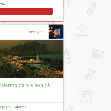
viti
.
Tony Siino
Palermo c’era e non c’è
,
eglio di
Palermo