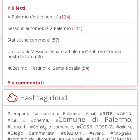
Più letti
A Palermo c’era e non c’è
(124)
Sesso in automobile a Palermo
(111)
Statistiche commenti
(57)
Un covo di Messina Denaro a Palermo? Fabrizio Corona
posta la foto
(56)
402esimo “Festino” di Santa Rosalia
(54)
Più commentati
Hashtag cloud
arte
calcio
#
, #
, #
, #
, #
,
aeroporti
aeroporto di Palermo
Amat
Comune di Palermo
#
, #
cinema
, #
,
Catania
Cosa nostra
#
concerti
, #
Consiglio comunale
, #
, #
,
cultura
elezioni
Diego Cammarata
#
, #
, #
, #
,
eventi
fotografia
Leoluca Orlando
immondizia
#
, #
, #
, #
,
Internet
la Feltrinelli