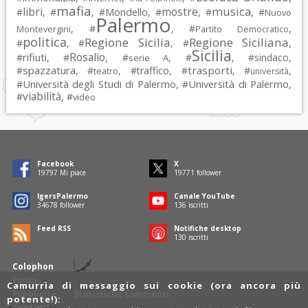
mafia
musica
libri
mostre
#
, #
, #
Mondello
, #
, #
, #
Nuovo
Palermo
, #
, #
,
Montevergini
Partito Democratico
politica
Regione Sicilia
Regione Siciliana
#
, #
, #
,
Sicilia
Rosalio
rifiuti
#
, #
, #
, #
, #
sindaco
,
serie A
spazzatura
trasporti
#
, #
, #
traffico
, #
, #
,
teatro
università
Università degli Studi di Palermo
Università di Palermo
#
, #
,
viabilità
#
, #
video
Facebook
X
19797
Mi piace
19771
follower
IgersPalermo
Canale YouTube
34678
follower
136
iscritti
Feed RSS
Notifiche desktop
130
iscritti
Colophon
Policy
Camurrìa di messaggio sui cookie (ora ancora più
Pubblicità
Statistiche commenti
potente!):
Contatti