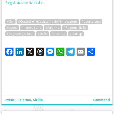
Registrazione richiesta
.
#Cnr
#Costruire l'ecosistema dell'innovazione
#ecosistema
#eventi
#innovazione
#Palermo
#Regione Sicilia
#Regione Siciliana
#Sicilia
#start-up
#startup
Facebook
LinkedIn
X
Threads
Messenger
WhatsApp
Telegram
Email
Cond
,
,
Eventi
Palermo
Sicilia
Commenti