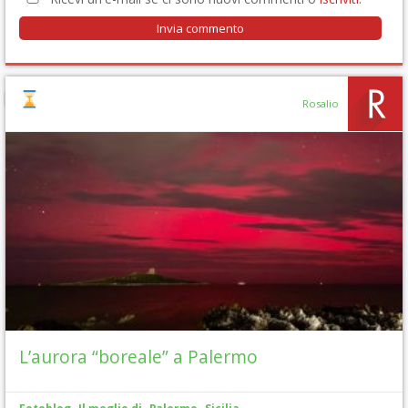
Rosalio
L’aurora “boreale” a Palermo
,
,
,