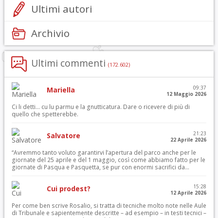
Ultimi autori
Archivio
Ultimi commenti
(172.602)
09:37
Mariella
12 Maggio 2026
Ci li detti… cu lu parmu e la gnutticatura. Dare o ricevere di più di
quello che spetterebbe.
21:23
Salvatore
22 Aprile 2026
“Avremmo tanto voluto garantirvi l’apertura del parco anche per le
giornate del 25 aprile e del 1 maggio, così come abbiamo fatto per le
giornate di Pasqua e Pasquetta, se pur con enormi sacrifici da...
15:28
Cui prodest?
12 Aprile 2026
Per come ben scrive Rosalio, si tratta di tecniche molto note nelle Aule
di Tribunale e sapientemente descritte – ad esempio – in testi tecnici –