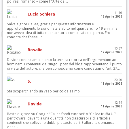
poi resi romanzo – come l’ “Arte del...
11:16
Lucia Schiera
12 Aprile 2026
Salve signor Callea, grazie per queste informazioni e
approfondimenti. Io sono nata e abito nel quartiere, ho 19 anni, ma
non avevo idea di tutta questa storia complicata del parco. Ero
convinta che fosse un...
10:37
Rosalio
12 Aprile 2026
Davide conosciamo intanto la tecnica retorica dell’argomentum ad
hominem. I contenuti dei singoli post del blog rappresentano il punto
di vista dell’autore, che ben conosciamo come conosciamo l’art. 27...
20:20
S.
11 Aprile 2026
Sta scoperchiando un vaso pericolosissimo.
12:14
Davide
11 Aprile 2026
Basta digitare su Google “Callea fondi europei” o “Callea truffa UE”
per trovarsi davanti a una quantità non trascurabile di articoli e
contenuti che sollevano dubbi piuttosto seri. E allora la domanda
viene...