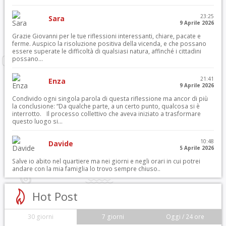
23:25
Sara
9 Aprile 2026
Grazie Giovanni per le tue riflessioni interessanti, chiare, pacate e
ferme. Auspico la risoluzione positiva della vicenda, e che possano
essere superate le difficoltà di qualsiasi natura, affinché i cittadini
possano...
21:41
Enza
9 Aprile 2026
Condivido ogni singola parola di questa riflessione ma ancor di più
la conclusione: “Da qualche parte, a un certo punto, qualcosa si è
interrotto. Il processo collettivo che aveva iniziato a trasformare
questo luogo si...
10:48
Davide
5 Aprile 2026
Salve io abito nel quartiere ma nei giorni e negli orari in cui potrei
andare con la mia famiglia lo trovo sempre chiuso..
Hot Post
30 giorni
7 giorni
Oggi / 24 ore