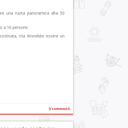
re una ruota panoramica alta 50
ro a 16 persone.
 costruita, ma dovrebbe essere un
r
pp
gram
ail
Condividi
5 commenti