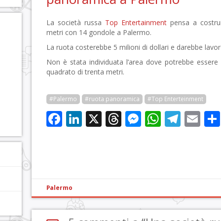
La società russa
Top Entertainment
pensa a costrui
metri con 14 gondole a Palermo.
La ruota costerebbe 5 milioni di dollari e darebbe lavo
Non è stata individuata l’area dove potrebbe essere
quadrato di trenta metri.
#Palermo
#ruota panoramica
#Top Enterteinment
Facebook
LinkedIn
X
Threads
Messenge
WhatsA
Tele
Em
Palermo