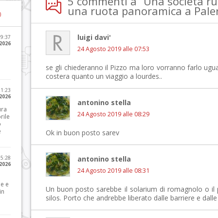
5 commenti a “Una società ru
una ruota panoramica a Pale
)
luigi davi'
09:37
2026
24 Agosto 2019 alle 07:53
se gli chiederanno il Pizzo ma loro vorranno farlo ugual
costera quanto un viaggio a lourdes..
21:23
 2026
antonino stella
ura
24 Agosto 2019 alle 08:29
rile
o
e
Ok in buon posto sarev
15:28
antonino stella
 2026
24 Agosto 2019 alle 08:31
le e
Un buon posto sarebbe il solarium di romagnolo o il 
in
silos. Porto che andrebbe liberato dalle barriere e da