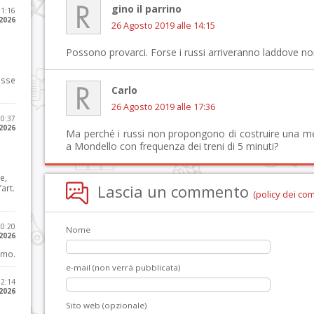
gino il parrino
11:16
 2026
26 Agosto 2019 alle 14:15
Possono provarci. Forse i russi arriveranno laddove n
osse
Carlo
26 Agosto 2019 alle 17:36
10:37
 2026
Ma perché i russi non propongono di costruire una m
a Mondello con frequenza dei treni di 5 minuti?
e,
Lascia un commento
art.
(policy dei co
20:20
Nome
 2026
imo.
e-mail (non verrà pubblicata)
12:14
 2026
Sito web (opzionale)