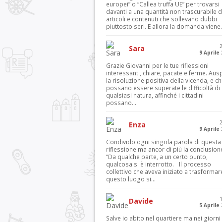
europei” o “Callea truffa UE” per trovarsi
davanti a una quantità non trascurabile d
articoli e contenuti che sollevano dubbi
piuttosto seri. E allora la domanda viene.
Sara
9 Aprile
Grazie Giovanni per le tue riflessioni
interessanti, chiare, pacate e ferme. Aus
la risoluzione positiva della vicenda, e c
possano essere superate le difficoltà di
qualsiasi natura, affinché i cittadini
possano...
Enza
9 Aprile
Condivido ogni singola parola di questa
riflessione ma ancor di più la conclusion
“Da qualche parte, a un certo punto,
qualcosa si è interrotto. Il processo
collettivo che aveva iniziato a trasformar
questo luogo si...
Davide
5 Aprile
Salve io abito nel quartiere ma nei giorni