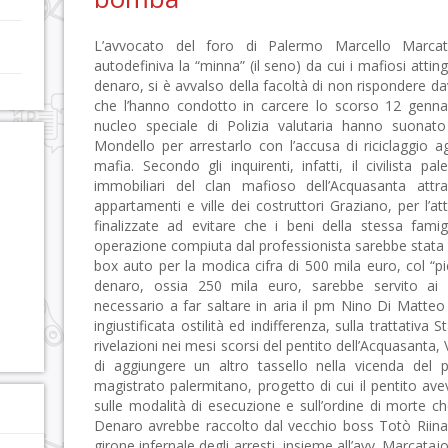
L’avvocato del foro di Palermo Marcello Marcataj
autodefiniva la “minna” (il seno) da cui i mafiosi at
denaro, si è avvalso della facoltà di non rispondere dava
che l’hanno condotto in carcere lo scorso 12 gennaio 
nucleo speciale di Polizia valutaria hanno suonato
Mondello per arrestarlo con l’accusa di riciclaggio 
mafia. Secondo gli inquirenti, infatti, il civilista p
immobiliari del clan mafioso dell’Acquasanta attra
appartamenti e ville dei costruttori Graziano, per l’a
finalizzate ad evitare che i beni della stessa famig
operazione compiuta dal professionista sarebbe stata p
box auto per la modica cifra di 500 mila euro, col “p
denaro, ossia 250 mila euro, sarebbe servito ai ma
necessario a far saltare in aria il pm Nino Di Matteo
ingiustificata ostilità ed indifferenza, sulla trattativ
rivelazioni nei mesi scorsi del pentito dell’Acquasant
di aggiungere un altro tassello nella vicenda del 
magistrato palermitano, progetto di cui il pentito avev
sulle modalità di esecuzione e sull’ordine di morte c
Denaro avrebbe raccolto dal vecchio boss Totò Riina 
girone infernale degli arresti, insieme all’avv. Marcataj