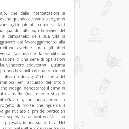
o, che dalle intercettazioni si
tingevano quando avevano bisogno di
nti agli inquirenti in ordine ai fatti
quando, all’alba, i finanzieri del
 al campanello della sua villa di
aggravato dal favoreggiamento alla
alermitano avrebbe curato gli affari
verso l’acquisto e la vendita di
ttuazione di una serie di operazioni
lia venissero sequestrati.
L’ultima
roprio la vendita di una trentina di
iccolissimo dettaglio” che metà del
fiosi per l’acquisto del tritolo
 che indaga, nonostante il clima di
a Stato – mafia. Queste sono state le
a, Vito Galatolo, che hanno permesso
progetto di morte che riguarda il
a già rivelato ai pm dei particolari
he il superlatitante Matteo Messina
e palesato in una sua lettera. Nel
o, sono finite altre 8 persone fra cui