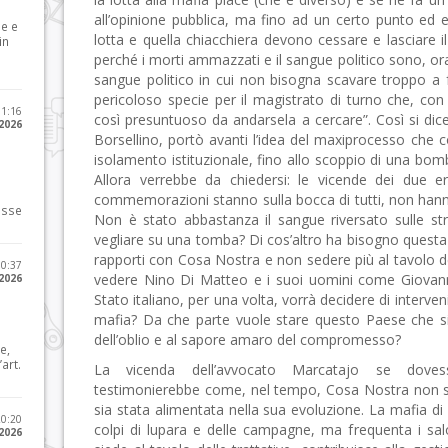
all’opinione pubblica, ma fino ad un certo punto ed entr
le e
lotta e quella chiacchiera devono cessare e lasciare il 
in
perché i morti ammazzati e il sangue politico sono, ora
sangue politico in cui non bisogna scavare troppo a f
pericoloso specie per il magistrato di turno che, co
11:16
così presuntuoso da andarsela a cercare”. Così si di
 2026
Borsellino, portò avanti l’idea del maxiprocesso che 
isolamento istituzionale, fino allo scoppio di una bom
Allora verrebbe da chiedersi: le vicende dei due eroi
commemorazioni stanno sulla bocca di tutti, non han
osse
Non è stato abbastanza il sangue riversato sulle str
vegliare su una tomba? Di cos’altro ha bisogno questa 
rapporti con Cosa Nostra e non sedere più al tavolo de
10:37
vedere Nino Di Matteo e i suoi uomini come Giovann
 2026
Stato italiano, per una volta, vorrà decidere di interve
mafia? Da che parte vuole stare questo Paese che si
dell’oblio e al sapore amaro del compromesso?
e,
art.
La vicenda dell’avvocato Marcatajo se dovess
testimonierebbe come, nel tempo, Cosa Nostra non sia
sia stata alimentata nella sua evoluzione. La mafia di
20:20
colpi di lupara e delle campagne, ma frequenta i salo
 2026