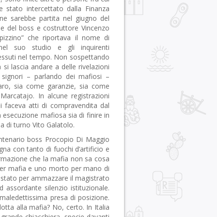
 stato intercettato dalla Finanza
gine sarebbe partita nel giugno del
ne del boss e costruttore Vincenzo
pizzino” che riportava il nome di
nel suo studio e gli inquirenti
i tessuti nel tempo. Non sospettando
 si lascia andare a delle rivelazioni
i signori – parlando dei mafiosi –
aro, sia come garanzie, sia come
o Marcatajo. In alcune registrazioni
i faceva atti di compravendita dal
 esecuzione mafiosa sia di finire in
a di turno Vito Galatolo.
entenario boss Procopio Di Maggio
a con tanto di fuochi d’artificio e
ffermazione che la mafia non sa cosa
s per mafia e uno morto per mano di
uistato per ammazzare il magistrato
d assordante silenzio istituzionale.
aledettissima presa di posizione.
otta alla mafia? No, certo. In Italia
n grande chiacchiera, specie davanti