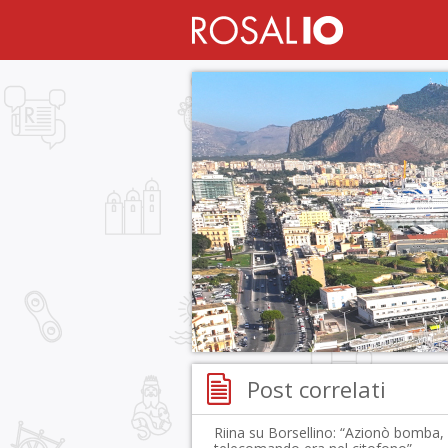
Post correlati
Riina su Borsellino: “Azionò bomba, i