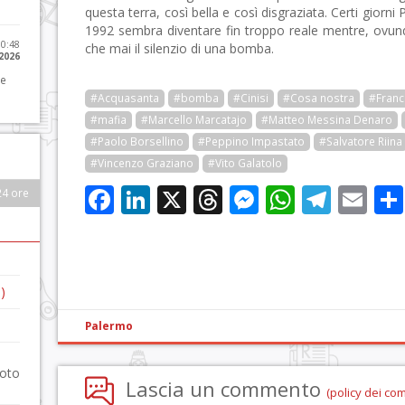
questa terra, così bella e così disgraziata. Certi giorni
1992 sembra diventare fin troppo reale mentre, ovunq
10:48
che mai il silenzio di una bomba.
 2026
 e
#Acquasanta
#bomba
#Cinisi
#Cosa nostra
#Franc
#mafia
#Marcello Marcatajo
#Matteo Messina Denaro
#Paolo Borsellino
#Peppino Impastato
#Salvatore Riina
#Vincenzo Graziano
#Vito Galatolo
Facebook
LinkedIn
X
Threads
Messenge
WhatsA
Tele
Em
24 ore
)
Palermo
foto
Lascia un commento
(policy dei co