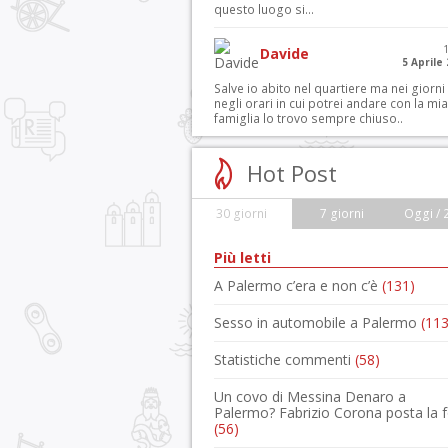
questo luogo si...
Davide
5 Aprile
Salve io abito nel quartiere ma nei giorni
negli orari in cui potrei andare con la mia
famiglia lo trovo sempre chiuso..
Hot Post
30 giorni
7 giorni
Oggi / 
Più letti
A Palermo c’era e non c’è
(131)
Sesso in automobile a Palermo
(113
Statistiche commenti
(58)
Un covo di Messina Denaro a
Palermo? Fabrizio Corona posta la 
(56)