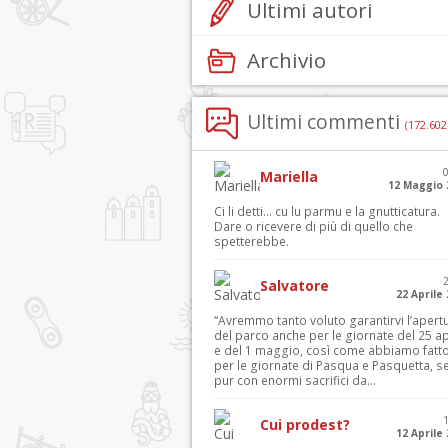
Ultimi autori
Archivio
Ultimi commenti
(172.602
Mariella
12 Maggio 
Ci li detti… cu lu parmu e la gnutticatura.
Dare o ricevere di più di quello che
spetterebbe.
Salvatore
22 Aprile
“Avremmo tanto voluto garantirvi l’apert
del parco anche per le giornate del 25 ap
e del 1 maggio, così come abbiamo fatt
per le giornate di Pasqua e Pasquetta, s
pur con enormi sacrifici da...
Cui prodest?
12 Aprile