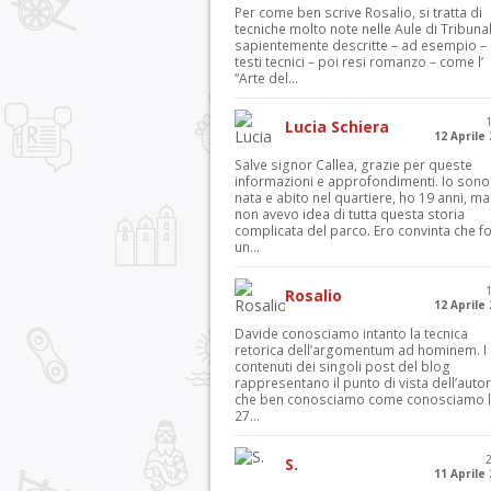
Per come ben scrive Rosalio, si tratta di
tecniche molto note nelle Aule di Tribuna
sapientemente descritte – ad esempio – 
testi tecnici – poi resi romanzo – come l’
“Arte del...
Lucia Schiera
12 Aprile
Salve signor Callea, grazie per queste
informazioni e approfondimenti. Io sono
nata e abito nel quartiere, ho 19 anni, ma
non avevo idea di tutta questa storia
complicata del parco. Ero convinta che f
un...
Rosalio
12 Aprile
Davide conosciamo intanto la tecnica
retorica dell’argomentum ad hominem. I
contenuti dei singoli post del blog
rappresentano il punto di vista dell’autor
che ben conosciamo come conosciamo l’
27...
S.
11 Aprile