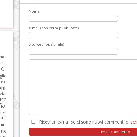
Nome
e-mail (non verrà pubblicata)
Sito web (opzionale)
,
rmo
,
nia
di
glio
,
tura
oni
,
zia
,
uca
ia
,
ca
,
,
ni
Ricevi un'e-mail se ci sono nuovi commenti o
iscri
tito
one