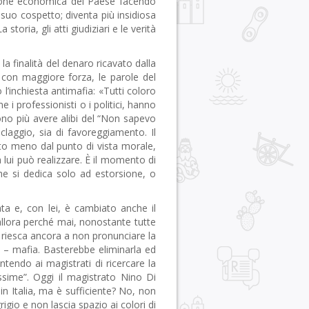
estione economica del Paese facendo
suo cospetto; diventa più insidiosa
toria, gli atti giudiziari e le verità
a finalità del denaro ricavato dalla
 con maggiore forza, le parole del
l’inchiesta antimafia: «Tutti coloro
i professionisti o i politici, hanno
no più avere alibi del “Non sapevo
ciclaggio, sia di favoreggiamento. Il
nto meno dal punto di vista morale,
a lui può realizzare. È il momento di
che si dedica solo ad estorsione, o
ta e, con lei, è cambiato anche il
allora perché mai, nonostante tutte
 si riesca ancora a non pronunciare la
o – mafia. Basterebbe eliminarla ed
ntendo ai magistrati di ricercare la
tissime”. Oggi il magistrato Nino Di
in Italia, ma è sufficiente? No, non
rigio e non lascia spazio ai colori di