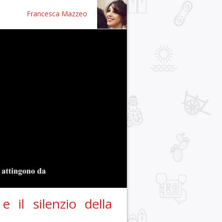
Francesca Mazzeo
 il silenzio della