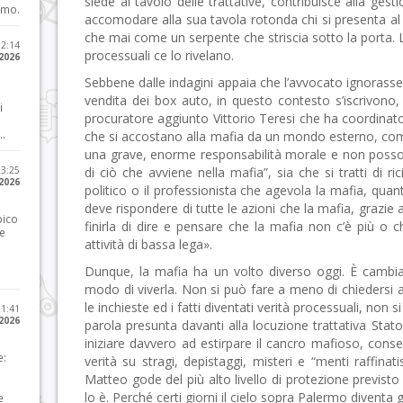
siede al tavolo delle trattative, contribuisce alla g
imo.
accomodare alla sua tavola rotonda chi si presenta al 
che mai come un serpente che striscia sotto la porta. La s
12:14
processuali ce lo rivelano.
 2026
Sebbene dalle indagini appaia che l’avvocato ignorasse l
vendita dei box auto, in questo contesto s’iscrivono,
i
procuratore aggiunto Vittorio Teresi che ha coordinato 
..
che si accostano alla mafia da un mondo esterno, come 
una grave, enorme responsabilità morale e non posso
23:25
di ciò che avviene nella mafia”, sia che si tratti di ri
 2026
politico o il professionista che agevola la mafia, qua
deve rispondere di tutte le azioni che la mafia, grazie 
pico
finirla di dire e pensare che la mafia non c’è più o 
he
attività di bassa lega».
Dunque, la mafia ha un volto diverso oggi. È cambia
modo di viverla. Non si può fare a meno di chiedersi 
le inchieste ed i fatti diventati verità processuali, non
21:41
 2026
parola presunta davanti alla locuzione trattativa Stat
iniziare davvero ad estirpare il cancro mafioso, conse
e:
verità su stragi, depistaggi, misteri e “menti raffina
Matteo gode del più alto livello di protezione previsto 
lo è. Perché certi giorni il cielo sopra Palermo diventa g
e