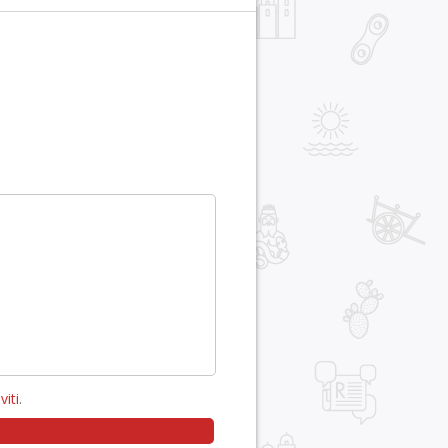
viti
.