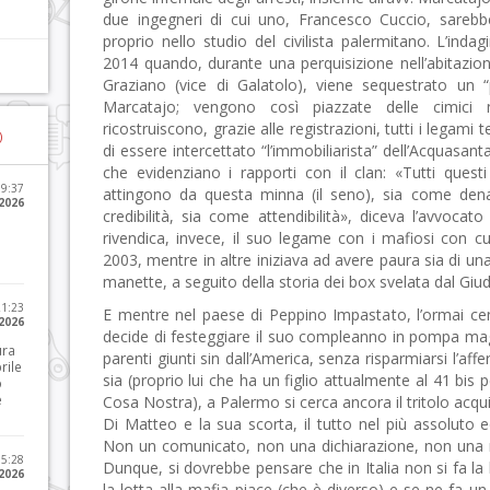
due ingegneri di cui uno, Francesco Cuccio, sarebbe
proprio nello studio del civilista palermitano. L’inda
2014 quando, durante una perquisizione nell’abitazio
Graziano (vice di Galatolo), viene sequestrato un “
Marcatajo; vengono così piazzate delle cimici 
ricostruiscono, grazie alle registrazioni, tutti i legam
)
di essere intercettato “l’immobiliarista” dell’Acquasanta
che evidenziano i rapporti con il clan: «Tutti quest
09:37
attingono da questa minna (il seno), sia come den
2026
credibilità, sia come attendibilità», diceva l’avvocat
rivendica, invece, il suo legame con i mafiosi con cu
2003, mentre in altre iniziava ad avere paura sia di una
manette, a seguito della storia dei box svelata dal Giud
21:23
E mentre nel paese di Peppino Impastato, l’ormai c
 2026
decide di festeggiare il suo compleanno in pompa magn
ura
parenti giunti sin dall’America, senza risparmiarsi l’a
rile
sia (proprio lui che ha un figlio attualmente al 41 bi
o
e
Cosa Nostra), a Palermo si cerca ancora il tritolo acq
Di Matteo e la sua scorta, il tutto nel più assoluto e
Non un comunicato, non una dichiarazione, non una m
15:28
Dunque, si dovrebbe pensare che in Italia non si fa la l
 2026
la lotta alla mafia piace (che è diverso) e se ne fa u