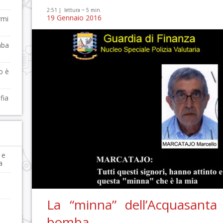
2:51 |
lettura ~
5
min.
19 Gennaio 2016
rmi
mba
o è
fia
 e
a
La “minna” dell’Acquasanta e
bomba