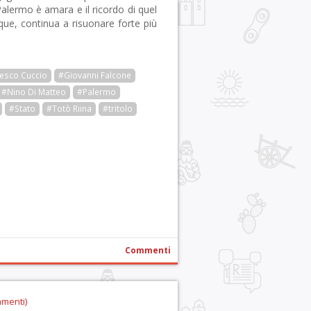
 Palermo è amara e il ricordo di quel
ue, continua a risuonare forte più
esco Cuccio
#Giovanni Falcone
#Nino Di Matteo
#Palermo
#Stato
#Totò Riina
#tritolo
r
pp
gram
ail
Condividi
Commenti
mmenti)