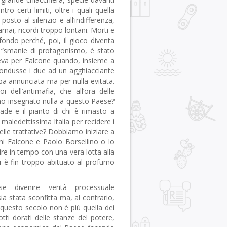
o certi limiti, oltre i quali quella
posto al silenzio e all’indifferenza,
mai, ricordi troppo lontani. Morti e
ondo perché, poi, il gioco diventa
n “smanie di protagonismo, è stato
ceva per Falcone quando, insieme a
condusse i due ad un agghiacciante
ba annunciata ma per nulla evitata.
 dell’antimafia, che all’ora delle
no insegnato nulla a questo Paese?
ade e il pianto di chi è rimasto a
maledettissima Italia per recidere i
lle trattative? Dobbiamo iniziare a
i Falcone e Paolo Borsellino o lo
nire in tempo con una vera lotta alla
 è fin troppo abituato al profumo
e divenire verità processuale
 stata sconfitta ma, al contrario,
 questo secolo non è più quella dei
tti dorati delle stanze del potere,