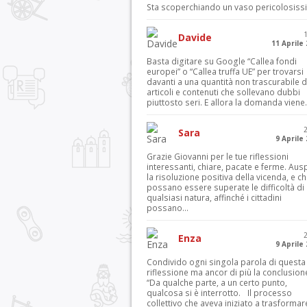
Sta scoperchiando un vaso pericolosiss
Davide
11 Aprile
Basta digitare su Google “Callea fondi
europei” o “Callea truffa UE” per trovarsi
davanti a una quantità non trascurabile d
articoli e contenuti che sollevano dubbi
piuttosto seri. E allora la domanda viene.
Sara
9 Aprile
Grazie Giovanni per le tue riflessioni
interessanti, chiare, pacate e ferme. Aus
la risoluzione positiva della vicenda, e c
possano essere superate le difficoltà di
qualsiasi natura, affinché i cittadini
possano...
Enza
9 Aprile
Condivido ogni singola parola di questa
riflessione ma ancor di più la conclusion
“Da qualche parte, a un certo punto,
qualcosa si è interrotto. Il processo
collettivo che aveva iniziato a trasformar