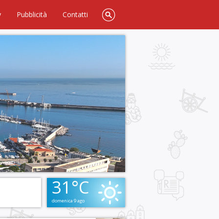
y
Pubblicità
Contatti
31°C
domenica 9 ago