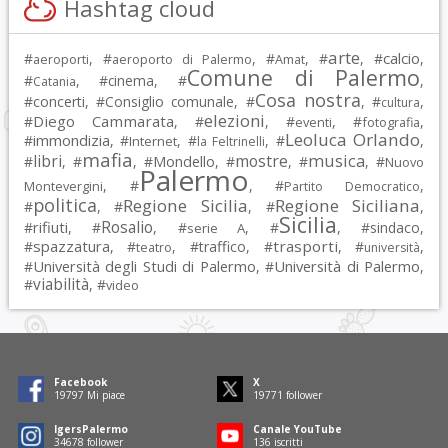
Hashtag cloud
arte
calcio
#
, #
, #
, #
, #
,
aeroporti
aeroporto di Palermo
Amat
Comune di Palermo
#
, #
cinema
, #
,
Catania
Cosa nostra
#
concerti
, #
Consiglio comunale
, #
, #
,
cultura
elezioni
Diego Cammarata
#
, #
, #
, #
,
eventi
fotografia
Leoluca Orlando
immondizia
#
, #
, #
, #
,
Internet
la Feltrinelli
mafia
musica
libri
mostre
#
, #
, #
Mondello
, #
, #
, #
Nuovo
Palermo
, #
, #
,
Montevergini
Partito Democratico
politica
Regione Sicilia
Regione Siciliana
#
, #
, #
,
Sicilia
Rosalio
rifiuti
#
, #
, #
, #
, #
sindaco
,
serie A
spazzatura
trasporti
#
, #
, #
traffico
, #
, #
,
teatro
università
Università degli Studi di Palermo
Università di Palermo
#
, #
,
viabilità
#
, #
video
Facebook
X
19797
Mi piace
19771
follower
IgersPalermo
Canale YouTube
34678
follower
136
iscritti