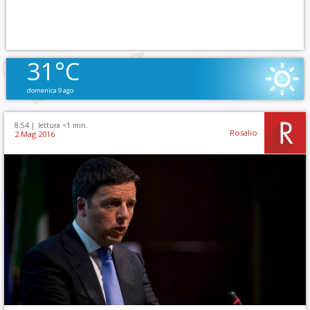
31°C
domenica 9 ago
8:54 |
lettura <1 min.
Rosalio
2 Mag 2016