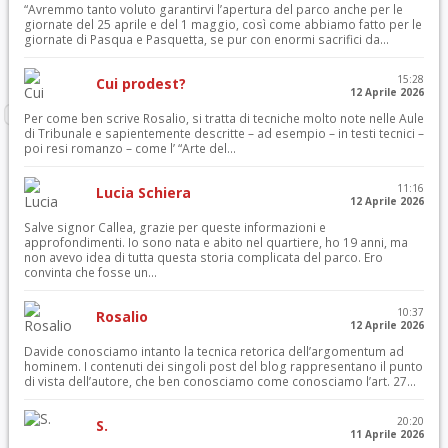
“Avremmo tanto voluto garantirvi l’apertura del parco anche per le
giornate del 25 aprile e del 1 maggio, così come abbiamo fatto per le
giornate di Pasqua e Pasquetta, se pur con enormi sacrifici da...
15:28
Cui prodest?
12 Aprile 2026
Per come ben scrive Rosalio, si tratta di tecniche molto note nelle Aule
di Tribunale e sapientemente descritte – ad esempio – in testi tecnici –
poi resi romanzo – come l’ “Arte del...
11:16
Lucia Schiera
12 Aprile 2026
Salve signor Callea, grazie per queste informazioni e
approfondimenti. Io sono nata e abito nel quartiere, ho 19 anni, ma
non avevo idea di tutta questa storia complicata del parco. Ero
convinta che fosse un...
10:37
Rosalio
12 Aprile 2026
Davide conosciamo intanto la tecnica retorica dell’argomentum ad
hominem. I contenuti dei singoli post del blog rappresentano il punto
di vista dell’autore, che ben conosciamo come conosciamo l’art. 27...
20:20
S.
11 Aprile 2026