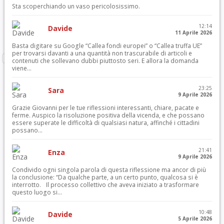
Sta scoperchiando un vaso pericolosissimo.
12:14
Davide
11 Aprile 2026
Basta digitare su Google “Callea fondi europei” o “Callea truffa UE”
per trovarsi davanti a una quantità non trascurabile di articoli e
contenuti che sollevano dubbi piuttosto seri. E allora la domanda
viene...
23:25
Sara
9 Aprile 2026
Grazie Giovanni per le tue riflessioni interessanti, chiare, pacate e
ferme. Auspico la risoluzione positiva della vicenda, e che possano
essere superate le difficoltà di qualsiasi natura, affinché i cittadini
possano...
21:41
Enza
9 Aprile 2026
Condivido ogni singola parola di questa riflessione ma ancor di più
la conclusione: “Da qualche parte, a un certo punto, qualcosa si è
interrotto. Il processo collettivo che aveva iniziato a trasformare
questo luogo si...
10:48
Davide
5 Aprile 2026