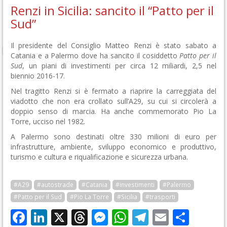
Renzi in Sicilia: sancito il “Patto per il
Sud”
Il presidente del Consiglio Matteo Renzi è stato sabato a
Catania e a Palermo dove ha sancito il cosiddetto
Patto per il
Sud
, un piani di investimenti per circa 12 miliardi, 2,5 nel
biennio 2016-17.
Nel tragitto Renzi si è fermato a riaprire la carreggiata del
viadotto che non era crollato sull’A29, su cui si circolerà a
doppio senso di marcia. Ha anche commemorato Pio La
Torre, ucciso nel 1982.
A Palermo sono destinati oltre 330 milioni di euro per
infrastrutture, ambiente, sviluppo economico e produttivo,
turismo e cultura e riqualificazione e sicurezza urbana.
#A29
#autostrade
#Catania
#investimenti
#Palermo
#Patto per il Sud
#Pio La Torre
#Sicilia
#trasporti
Facebook
LinkedIn
X
Threads
Messenger
WhatsApp
Telegram
Email
Cond