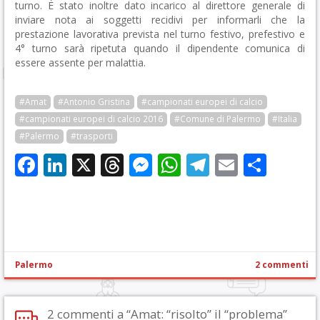
turno. È stato inoltre dato incarico al direttore generale di
inviare nota ai soggetti recidivi per informarli che la
prestazione lavorativa prevista nel turno festivo, prefestivo e
4° turno sarà ripetuta quando il dipendente comunica di
essere assente per malattia.
#Amat
#Antonio Gristina
#campionati europei di calcio
#campionati europei di calcio 2016
#Comune di Palermo
#Italia
#Palermo
#trasporti
Facebook
LinkedIn
X
Threads
Messenger
WhatsApp
Telegram
Email
Cond
Palermo
2 commenti
2 commenti a “Amat: “risolto” il “problema”