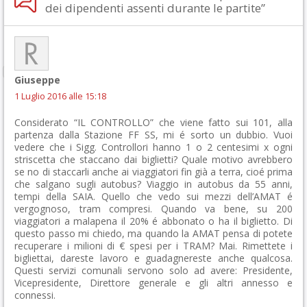
dei dipendenti assenti durante le partite”
Giuseppe
1 Luglio 2016 alle 15:18
Considerato “IL CONTROLLO” che viene fatto sui 101, alla
partenza dalla Stazione FF SS, mi é sorto un dubbio. Vuoi
vedere che i Sigg. Controllori hanno 1 o 2 centesimi x ogni
striscetta che staccano dai biglietti? Quale motivo avrebbero
se no di staccarli anche ai viaggiatori fin già a terra, cioé prima
che salgano sugli autobus? Viaggio in autobus da 55 anni,
tempi della SAIA. Quello che vedo sui mezzi dell’AMAT é
vergognoso, tram compresi. Quando va bene, su 200
viaggiatori a malapena il 20% é abbonato o ha il biglietto. Di
questo passo mi chiedo, ma quando la AMAT pensa di potete
recuperare i milioni di € spesi per i TRAM? Mai. Rimettete i
bigliettai, dareste lavoro e guadagnereste anche qualcosa.
Questi servizi comunali servono solo ad avere: Presidente,
Vicepresidente, Direttore generale e gli altri annesso e
connessi.