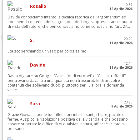
10:37
Rosalio
12 Aprile 2026
Davide conosciamo intanto la tecnica retorica dell’argomentum ad
hominem. I contenuti dei singoli post del blog rappresentano il punto
di vista dell’autore, che ben conosciamo come conosciamo l’art. 27...
20:20
S.
11 Aprile 2026
Sta scoperchiando un vaso pericolosissimo.
12:14
Davide
11 Aprile 2026
Basta digitare su Google “Callea fondi europei” o “Callea truffa UE”
per trovarsi davanti a una quantità non trascurabile di articoli e
contenuti che sollevano dubbi piuttosto seri. E allora la domanda
viene...
23:25
Sara
9 Aprile 2026
Grazie Giovanni per le tue riflessioni interessanti, chiare, pacate e
ferme. Auspico la risoluzione positiva della vicenda, e che possano
essere superate le difficoltà di qualsiasi natura, affinché i cittadini
possano...