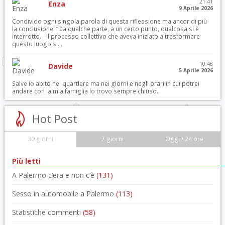
21:41
Enza
9 Aprile 2026
Condivido ogni singola parola di questa riflessione ma ancor di più
la conclusione: “Da qualche parte, a un certo punto, qualcosa si è
interrotto. Il processo collettivo che aveva iniziato a trasformare
questo luogo si...
10:48
Davide
5 Aprile 2026
Salve io abito nel quartiere ma nei giorni e negli orari in cui potrei
andare con la mia famiglia lo trovo sempre chiuso..
Hot Post
30 giorni
7 giorni
Oggi / 24 ore
Più letti
A Palermo c’era e non c’è
(131)
Sesso in automobile a Palermo
(113)
Statistiche commenti
(58)