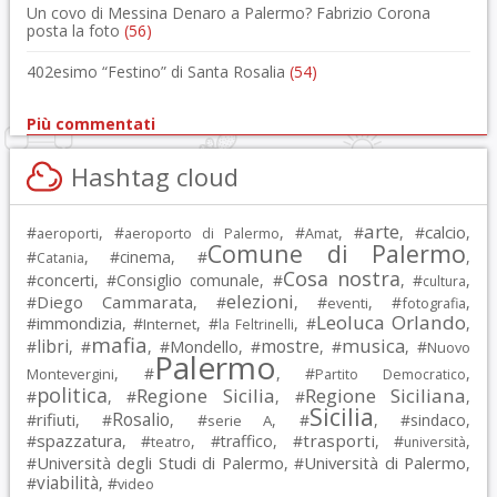
Un covo di Messina Denaro a Palermo? Fabrizio Corona
posta la foto
(56)
402esimo “Festino” di Santa Rosalia
(54)
Più commentati
Hashtag cloud
arte
calcio
#
, #
, #
, #
, #
,
aeroporti
aeroporto di Palermo
Amat
Comune di Palermo
#
, #
cinema
, #
,
Catania
Cosa nostra
#
concerti
, #
Consiglio comunale
, #
, #
,
cultura
elezioni
Diego Cammarata
#
, #
, #
, #
,
eventi
fotografia
Leoluca Orlando
immondizia
#
, #
, #
, #
,
Internet
la Feltrinelli
mafia
musica
libri
mostre
#
, #
, #
Mondello
, #
, #
, #
Nuovo
Palermo
, #
, #
,
Montevergini
Partito Democratico
politica
Regione Sicilia
Regione Siciliana
#
, #
, #
,
Sicilia
Rosalio
rifiuti
#
, #
, #
, #
, #
sindaco
,
serie A
spazzatura
trasporti
#
, #
, #
traffico
, #
, #
,
teatro
università
Università degli Studi di Palermo
Università di Palermo
#
, #
,
viabilità
#
, #
video