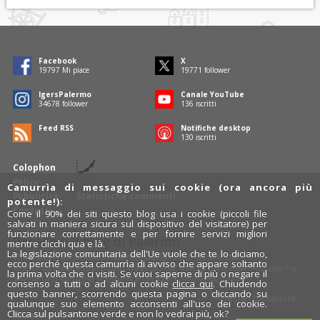
Facebook
X
19797
Mi piace
19771
follower
IgersPalermo
Canale YouTube
34678
follower
136
iscritti
Feed RSS
Notifiche desktop
130
iscritti
Colophon
Policy
Camurrìa di messaggio sui cookie (ora ancora più
Pubblicità
Statistiche commenti
potente!):
Contatti
Come il 90% dei siti questo blog usa i cookie (piccoli file
salvati in maniera sicura sul dispositivo del visitatore) per
funzionare correttamente e per fornire servizi migliori
Rosalio è il blog di Palermo
mentre clicchi qua e là.
La legislazione comunitaria dell'Ue vuole che te lo diciamo,
754 autori
raccontano Palermo dal loro punto di vista.
ecco perché questa camurrìa di avviso che appare soltanto
Anche tu puoi essere uno degli autori: inviaci un'
e-mail
. Rosalio ha
la prima volta che ci visiti. Se vuoi saperne di più o negare il
anche una sezione
fotoblog
e una sezione
videoblog
.
consenso a tutti o ad alcuni cookie
clicca qui
. Chiudendo
questo banner, scorrendo questa pagina o cliccando su
Design
cut&paste
qualunque suo elemento acconsenti all'uso dei cookie.
Clicca sul pulsantone verde e non lo vedrai più, ok?
Rosalio.it