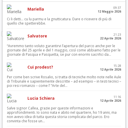
09:37
Mariella
12 Maggio 2026
Ci li detti… cu lu parmu e la gnutticatura. Dare o ricevere di più di
quello che spetterebbe.
21:23
Salvatore
22 Aprile 2026
“Avremmo tanto voluto garantirvi l’apertura del parco anche per le
giornate del 25 aprile e del 1 maggio, così come abbiamo fatto per le
giornate di Pasqua e Pasquetta, se pur con enormi sacrifici da...
15:28
Cui prodest?
12 Aprile 2026
Per come ben scrive Rosalio, si tratta di tecniche molto note nelle Aule
di Tribunale e sapientemente descritte – ad esempio – in testi tecnici –
poi resi romanzo – come l’ “Arte del...
11:16
Lucia Schiera
12 Aprile 2026
Salve signor Callea, grazie per queste informazioni e
approfondimenti. Io sono nata e abito nel quartiere, ho 19 anni, ma
non avevo idea di tutta questa storia complicata del parco. Ero
convinta che fosse un...