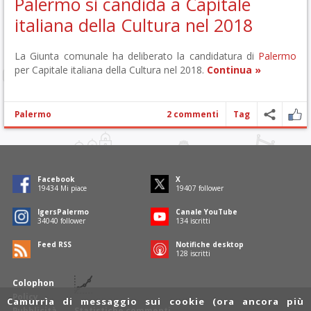
Palermo si candida a Capitale
italiana della Cultura nel 2018
La Giunta comunale ha deliberato la candidatura di
Palermo
per Capitale italiana della Cultura nel 2018.
Continua »
Palermo
2 commenti
Tag
Facebook
X
19721
Mi piace
19695
follower
IgersPalermo
Canale YouTube
34544
follower
136
iscritti
Feed RSS
Notifiche desktop
130
iscritti
Colophon
Policy
Camurrìa di messaggio sui cookie (ora ancora più
Pubblicità
Statistiche commenti