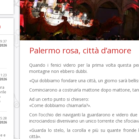
)
09:37
2026
Palermo rosa, città d’amore
Quando i fenici videro per la prima volta questa per
montagne non ebbero dubbi.
21:23
 2026
«Qui dobbiamo fondare una città, un giorno sarà bellis
ura
Cominciarono a costruirla mattone dopo mattone, tanti
rile
o
Ad un certo punto si chiesero:
e
«Come dobbiamo chiamarla?».
Con l’occhio dei naviganti la guardarono e videro due 
15:28
incrociandosi divenivano un unico torrente che sfociav
 2026
«Guarda lo stelo, la corolla e più su quante fronde 
le e
città».