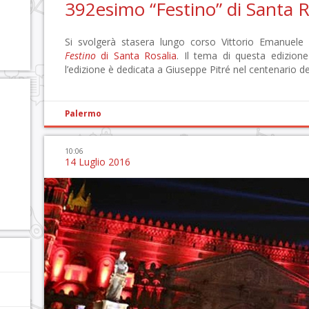
392esimo “Festino” di Santa R
Si svolgerà stasera lungo corso Vittorio Emanuele 
Festino
di Santa Rosalia
. Il tema di questa edizione
l’edizione è dedicata a Giuseppe Pitré nel centenario d
Palermo
10:06
14 Luglio 2016