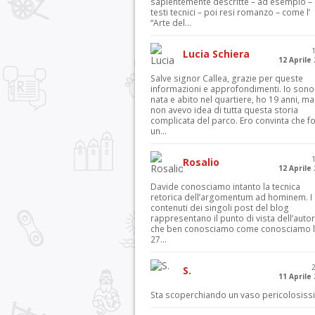
sapientemente descritte – ad esempio – 
testi tecnici – poi resi romanzo – come l’
“Arte del...
Lucia Schiera
12 Aprile
Salve signor Callea, grazie per queste
informazioni e approfondimenti. Io sono
nata e abito nel quartiere, ho 19 anni, ma
non avevo idea di tutta questa storia
complicata del parco. Ero convinta che f
un...
Rosalio
12 Aprile
Davide conosciamo intanto la tecnica
retorica dell’argomentum ad hominem. I
contenuti dei singoli post del blog
rappresentano il punto di vista dell’autor
che ben conosciamo come conosciamo l’
27...
S.
11 Aprile
Sta scoperchiando un vaso pericolosiss