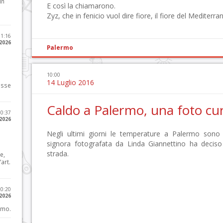
in
E così la chiamarono.
Zyz, che in fenicio vuol dire fiore, il fiore del Mediterr
11:16
 2026
Palermo
10:00
14 Luglio 2016
osse
Caldo a Palermo, una foto cu
10:37
 2026
Negli ultimi giorni le temperature a Palermo sono 
signora fotografata da Linda Giannettino ha deciso 
strada.
e,
art.
20:20
 2026
imo.