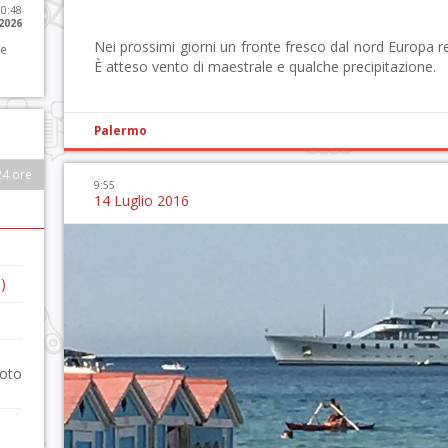
10:48
 2026
Nei prossimi giorni un fronte fresco dal nord Europa re
 e
È atteso vento di maestrale e qualche precipitazione.
Palermo
24 ore
9:55
14 Luglio 2016
)
foto