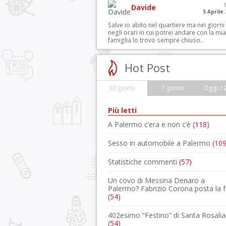
Davide
5 Aprile
Salve io abito nel quartiere ma nei giorni
negli orari in cui potrei andare con la mia
famiglia lo trovo sempre chiuso..
Hot Post
30 giorni
7 giorni
Oggi / 
Più letti
A Palermo c’era e non c’è
(118)
Sesso in automobile a Palermo
(109
Statistiche commenti
(57)
Un covo di Messina Denaro a
Palermo? Fabrizio Corona posta la 
(54)
402esimo “Festino” di Santa Rosalia
(54)