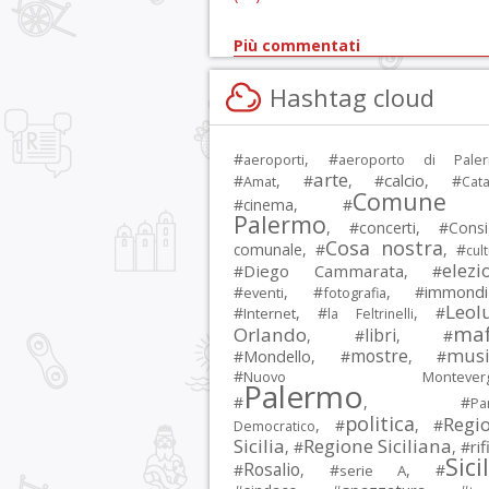
Più commentati
Hashtag cloud
#
, #
aeroporti
aeroporto di Pale
arte
calcio
#
, #
, #
, #
Amat
Cata
Comune 
#
cinema
, #
Palermo
, #
concerti
, #
Consi
Cosa nostra
comunale
, #
, #
cul
elezi
Diego Cammarata
#
, #
immondi
#
, #
, #
eventi
fotografia
Leol
#
, #
, #
Internet
la Feltrinelli
maf
Orlando
libri
, #
, #
musi
mostre
#
Mondello
, #
, #
#
Nuovo Montevergi
Palermo
#
, #
Par
politica
Regi
, #
, #
Democratico
Sicilia
Regione Siciliana
rif
, #
, #
Sici
Rosalio
#
, #
, #
serie A