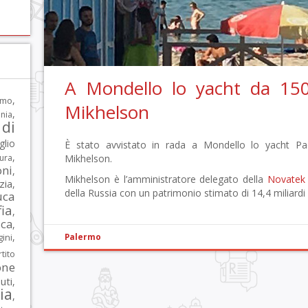
A Mondello lo yacht da 150
,
rmo
Mikhelson
,
nia
di
glio
È stato avvistato in rada a Mondello lo yacht Paci
,
tura
Mikhelson.
oni
,
Mikhelson è l’amministratore delegato della
Novatek
zia
,
della Russia con un patrimonio stimato di 14,4 miliardi d
uca
ia
,
ca
,
,
ni
Palermo
tito
one
iuti
,
lia
,