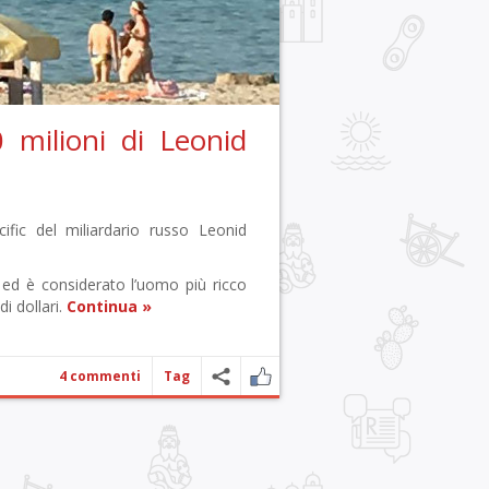
 milioni di Leonid
fic del miliardario russo Leonid
ed è considerato l’uomo più ricco
i dollari.
Continua »
4 commenti
Tag