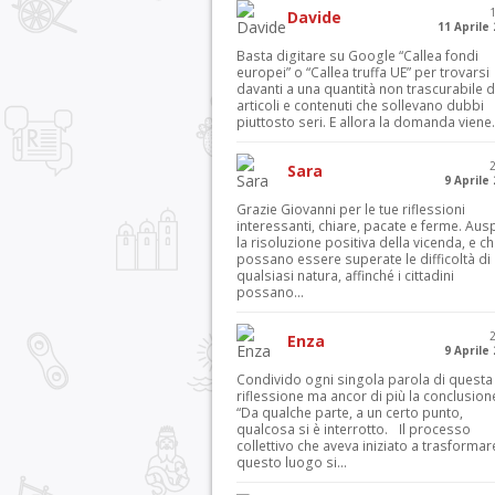
Davide
11 Aprile
Basta digitare su Google “Callea fondi
europei” o “Callea truffa UE” per trovarsi
davanti a una quantità non trascurabile d
articoli e contenuti che sollevano dubbi
piuttosto seri. E allora la domanda viene.
Sara
9 Aprile
Grazie Giovanni per le tue riflessioni
interessanti, chiare, pacate e ferme. Aus
la risoluzione positiva della vicenda, e c
possano essere superate le difficoltà di
qualsiasi natura, affinché i cittadini
possano...
Enza
9 Aprile
Condivido ogni singola parola di questa
riflessione ma ancor di più la conclusion
“Da qualche parte, a un certo punto,
qualcosa si è interrotto. Il processo
collettivo che aveva iniziato a trasformar
questo luogo si...