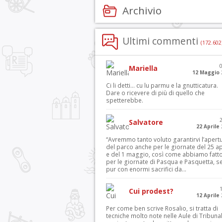
Archivio
Ultimi commenti
(172.602
Mariella
12 Maggio 
Ci li detti… cu lu parmu e la gnutticatura.
Dare o ricevere di più di quello che
spetterebbe.
Salvatore
22 Aprile
“Avremmo tanto voluto garantirvi l’apert
del parco anche per le giornate del 25 ap
e del 1 maggio, così come abbiamo fatt
per le giornate di Pasqua e Pasquetta, s
pur con enormi sacrifici da...
Cui prodest?
12 Aprile
Per come ben scrive Rosalio, si tratta di
tecniche molto note nelle Aule di Tribuna