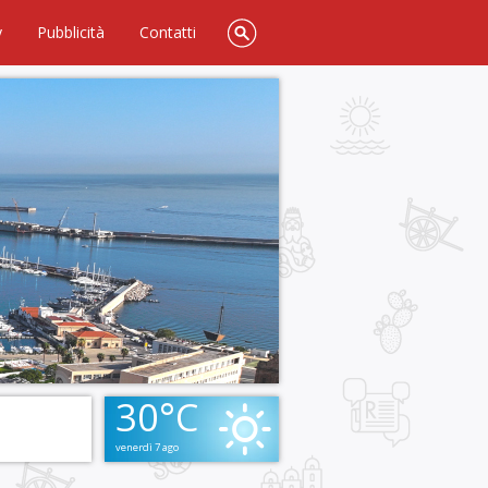
y
Pubblicità
Contatti
30°C
venerdì 7 ago