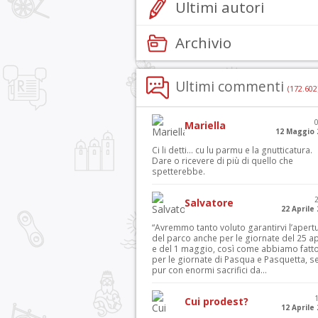
Ultimi autori
Archivio
Ultimi commenti
(172.602
Mariella
12 Maggio 
Ci li detti… cu lu parmu e la gnutticatura.
Dare o ricevere di più di quello che
spetterebbe.
Salvatore
22 Aprile
“Avremmo tanto voluto garantirvi l’apert
del parco anche per le giornate del 25 ap
e del 1 maggio, così come abbiamo fatt
per le giornate di Pasqua e Pasquetta, s
pur con enormi sacrifici da...
Cui prodest?
12 Aprile