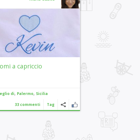
nomi a capriccio
,
,
eglio di
Palermo
Sicilia
33 commenti
Tag