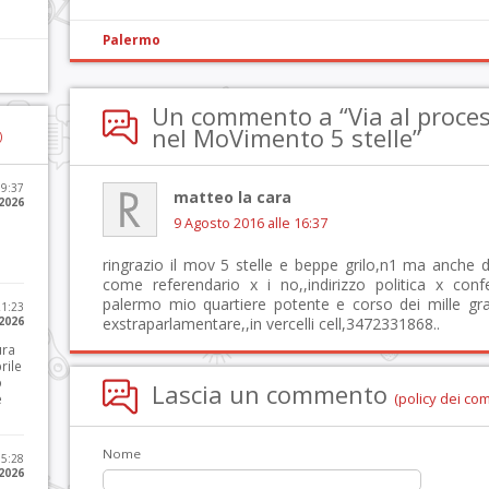
Palermo
Un commento a “Via al proces
nel MoVimento 5 stelle”
)
09:37
matteo la cara
2026
9 Agosto 2016 alle 16:37
ringrazio il mov 5 stelle e beppe grilo,n1 ma anche di
come referendario x i no,,indirizzo politica x con
palermo mio quartiere potente e corso dei mille gra
21:23
 2026
exstraparlamentare,,in vercelli cell,3472331868..
ura
rile
o
Lascia un commento
(policy dei co
e
Nome
15:28
 2026