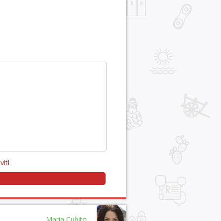
viti
.
Maria Cubito