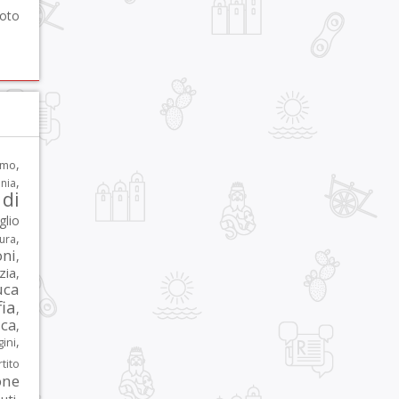
foto
,
rmo
,
nia
di
glio
,
tura
oni
,
zia
,
uca
ia
,
ca
,
,
ni
tito
one