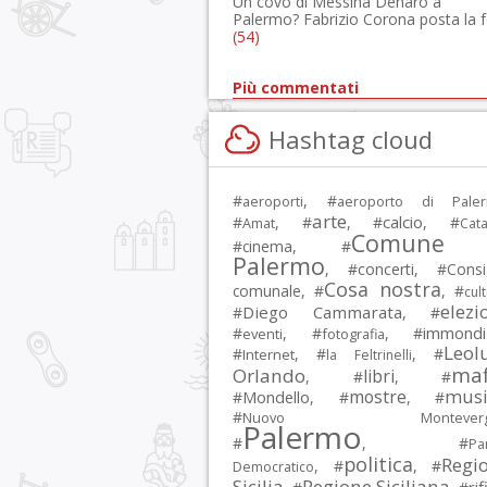
Un covo di Messina Denaro a
Palermo? Fabrizio Corona posta la 
(54)
Più commentati
Hashtag cloud
#
, #
aeroporti
aeroporto di Pale
arte
calcio
#
, #
, #
, #
Amat
Cata
Comune 
#
cinema
, #
Palermo
, #
concerti
, #
Consi
Cosa nostra
comunale
, #
, #
cul
elezi
Diego Cammarata
#
, #
immondi
#
, #
, #
eventi
fotografia
Leol
#
, #
, #
Internet
la Feltrinelli
maf
Orlando
libri
, #
, #
musi
mostre
#
Mondello
, #
, #
#
Nuovo Montevergi
Palermo
#
, #
Par
politica
Regi
, #
, #
Democratico
Sicilia
Regione Siciliana