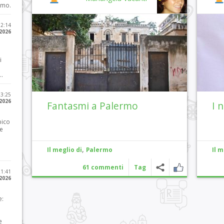
imo.
12:14
 2026
i
..
23:25
 2026
Fantasmi a Palermo
I 
pico
he
,
Il meglio di
Palermo
Il m
61 commenti
Tag
21:41
 2026
e:
e