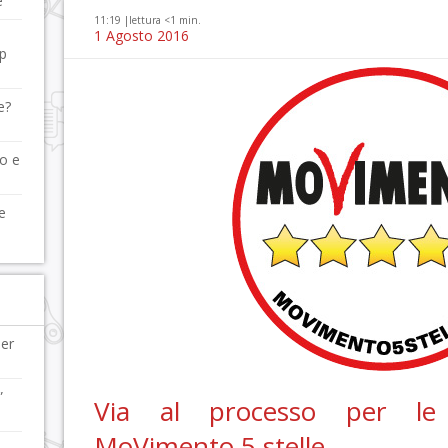
e
11:19 |
lettura <1 min.
1 Agosto 2016
up
e?
lo e
e
per
”
Via al processo per le 
MoVimento 5 stelle