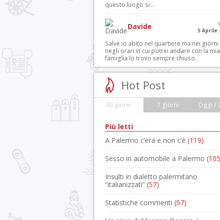
questo luogo si...
Davide
5 Aprile
Salve io abito nel quartiere ma nei giorni
negli orari in cui potrei andare con la mia
famiglia lo trovo sempre chiuso..
Hot Post
30 giorni
7 giorni
Oggi / 
Più letti
A Palermo c’era e non c’è
(119)
Sesso in automobile a Palermo
(105
Insulti in dialetto palermitano
“italianizzati”
(57)
Statistiche commenti
(57)