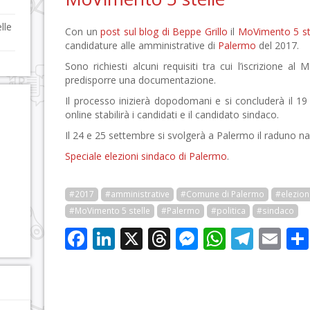
lle
Con un
post sul blog di Beppe Grillo
il
MoVimento 5 st
candidature alle amministrative di
Palermo
del 2017.
Sono richiesti alcuni requisiti tra cui l’iscrizione a
predisporre una documentazione.
Il processo inizierà dopodomani e si concluderà il 1
online stabilirà i candidati e il candidato sindaco.
Il 24 e 25 settembre si svolgerà a Palermo il raduno 
Speciale elezioni sindaco di Palermo
.
#2017
#amministrative
#Comune di Palermo
#elezion
#MoVimento 5 stelle
#Palermo
#politica
#sindaco
Facebook
LinkedIn
X
Threads
Messenge
WhatsA
Tele
Em