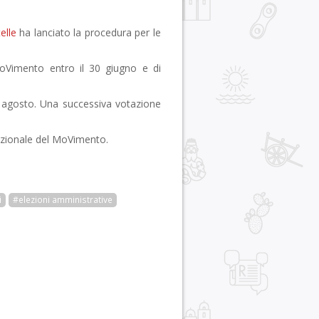
elle
ha lanciato la procedura per le
l MoVimento entro il 30 giugno e di
9 agosto. Una successiva votazione
nazionale del MoVimento.
i
#elezioni amministrative
r
pp
gram
ail
Condividi