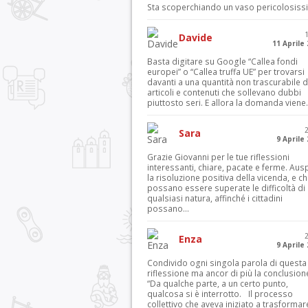
Sta scoperchiando un vaso pericolosiss
Davide
11 Aprile
Basta digitare su Google “Callea fondi
europei” o “Callea truffa UE” per trovarsi
davanti a una quantità non trascurabile d
articoli e contenuti che sollevano dubbi
piuttosto seri. E allora la domanda viene.
Sara
9 Aprile
Grazie Giovanni per le tue riflessioni
interessanti, chiare, pacate e ferme. Aus
la risoluzione positiva della vicenda, e c
possano essere superate le difficoltà di
qualsiasi natura, affinché i cittadini
possano...
Enza
9 Aprile
Condivido ogni singola parola di questa
riflessione ma ancor di più la conclusion
“Da qualche parte, a un certo punto,
qualcosa si è interrotto. Il processo
collettivo che aveva iniziato a trasformar