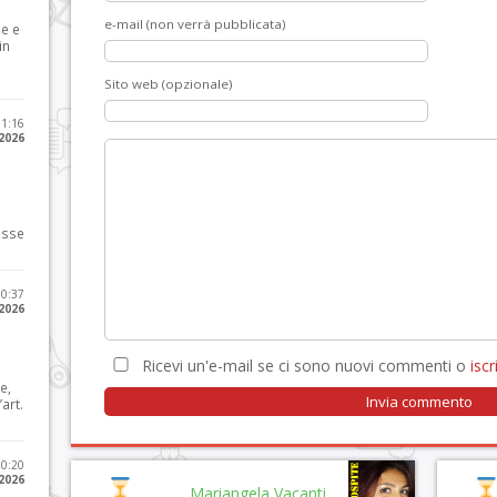
e-mail (non verrà pubblicata)
le e
in
Sito web (opzionale)
11:16
 2026
osse
10:37
 2026
Ricevi un'e-mail se ci sono nuovi commenti o
iscri
e,
art.
20:20
 2026
Mariangela Vacanti