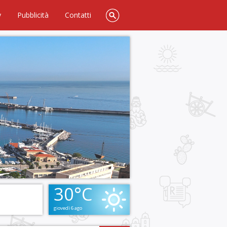
y
Pubblicità
Contatti
30°C
giovedì 6 ago