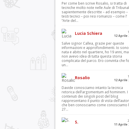
Per come ben scrive Rosalio, si tratta di
tecniche molto note nelle Aule di Tribuna
sapientemente descritte – ad esempio – 
testi tecnici – poi resi romanzo – come l’
“Arte del...
Lucia Schiera
12 Aprile
Salve signor Callea, grazie per queste
informazioni e approfondimenti. Io sono
nata e abito nel quartiere, ho 19 anni, ma
non avevo idea di tutta questa storia
complicata del parco. Ero convinta che f
un...
Rosalio
12 Aprile
Davide conosciamo intanto la tecnica
retorica dell’argomentum ad hominem. I
contenuti dei singoli post del blog
rappresentano il punto di vista dell’autor
che ben conosciamo come conosciamo l’
27...
S.
11 Aprile