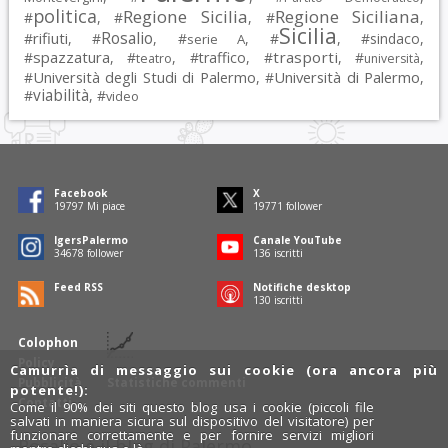
politica
Regione Sicilia
Regione Siciliana
#
, #
, #
,
Sicilia
Rosalio
rifiuti
#
, #
, #
, #
, #
sindaco
,
serie A
spazzatura
trasporti
#
, #
, #
traffico
, #
, #
,
teatro
università
Università degli Studi di Palermo
Università di Palermo
#
, #
,
viabilità
#
, #
video
Facebook
X
19797
Mi piace
19771
follower
IgersPalermo
Canale YouTube
34678
follower
136
iscritti
Feed RSS
Notifiche desktop
130
iscritti
Colophon
Policy
Camurrìa di messaggio sui cookie (ora ancora più
Pubblicità
Statistiche commenti
potente!):
Contatti
Come il 90% dei siti questo blog usa i cookie (piccoli file
salvati in maniera sicura sul dispositivo del visitatore) per
funzionare correttamente e per fornire servizi migliori
Rosalio è il blog di Palermo