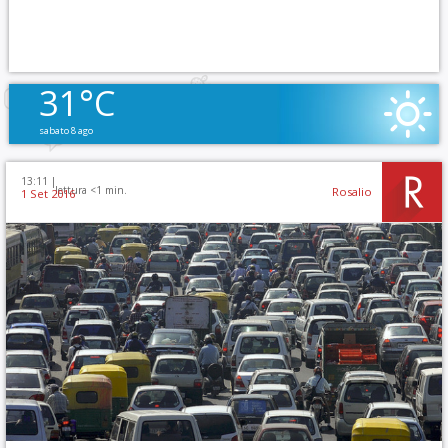
31°C
sabato 8 ago
13:11 |
lettura <1 min.
Rosalio
1 Set 2016