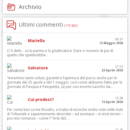
Archivio
Ultimi commenti
(172.602)
09:37
Mariella
12 Maggio 2026
Ci li detti… cu lu parmu e la gnutticatura. Dare o ricevere di più di
quello che spetterebbe.
21:23
Salvatore
22 Aprile 2026
“Avremmo tanto voluto garantirvi l’apertura del parco anche per le
giornate del 25 aprile e del 1 maggio, così come abbiamo fatto per le
giornate di Pasqua e Pasquetta, se pur con enormi sacrifici da...
15:28
Cui prodest?
12 Aprile 2026
Per come ben scrive Rosalio, si tratta di tecniche molto note nelle Aule
di Tribunale e sapientemente descritte – ad esempio – in testi tecnici –
poi resi romanzo – come l’ “Arte del...
11:16