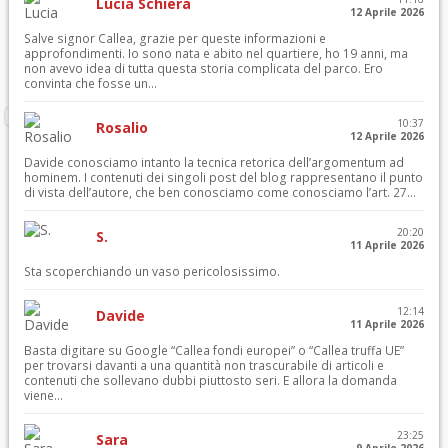
Lucia Schiera
12 Aprile 2026
Salve signor Callea, grazie per queste informazioni e
approfondimenti. Io sono nata e abito nel quartiere, ho 19 anni, ma
non avevo idea di tutta questa storia complicata del parco. Ero
convinta che fosse un...
10:37
Rosalio
12 Aprile 2026
Davide conosciamo intanto la tecnica retorica dell’argomentum ad
hominem. I contenuti dei singoli post del blog rappresentano il punto
di vista dell’autore, che ben conosciamo come conosciamo l’art. 27...
20:20
S.
11 Aprile 2026
Sta scoperchiando un vaso pericolosissimo.
12:14
Davide
11 Aprile 2026
Basta digitare su Google “Callea fondi europei” o “Callea truffa UE”
per trovarsi davanti a una quantità non trascurabile di articoli e
contenuti che sollevano dubbi piuttosto seri. E allora la domanda
viene...
23:25
Sara