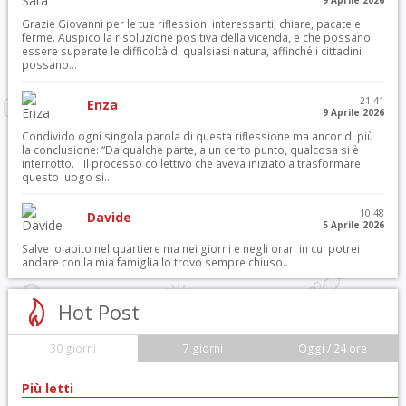
9 Aprile 2026
Grazie Giovanni per le tue riflessioni interessanti, chiare, pacate e
ferme. Auspico la risoluzione positiva della vicenda, e che possano
essere superate le difficoltà di qualsiasi natura, affinché i cittadini
possano...
21:41
Enza
9 Aprile 2026
Condivido ogni singola parola di questa riflessione ma ancor di più
la conclusione: “Da qualche parte, a un certo punto, qualcosa si è
interrotto. Il processo collettivo che aveva iniziato a trasformare
questo luogo si...
10:48
Davide
5 Aprile 2026
Salve io abito nel quartiere ma nei giorni e negli orari in cui potrei
andare con la mia famiglia lo trovo sempre chiuso..
Hot Post
30 giorni
7 giorni
Oggi / 24 ore
Più letti