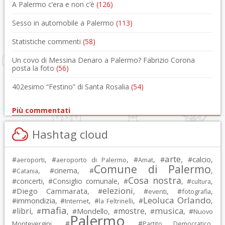
A Palermo c’era e non c’è
(126)
Sesso in automobile a Palermo
(113)
Statistiche commenti
(58)
Un covo di Messina Denaro a Palermo? Fabrizio Corona
posta la foto
(56)
402esimo “Festino” di Santa Rosalia
(54)
Più commentati
Hashtag cloud
arte
calcio
#
, #
, #
, #
, #
,
aeroporti
aeroporto di Palermo
Amat
Comune di Palermo
#
, #
cinema
, #
,
Catania
Cosa nostra
#
concerti
, #
Consiglio comunale
, #
, #
,
cultura
elezioni
Diego Cammarata
#
, #
, #
, #
,
eventi
fotografia
Leoluca Orlando
immondizia
#
, #
, #
, #
,
Internet
la Feltrinelli
mafia
musica
libri
mostre
#
, #
, #
Mondello
, #
, #
, #
Nuovo
Palermo
, #
, #
,
Montevergini
Partito Democratico