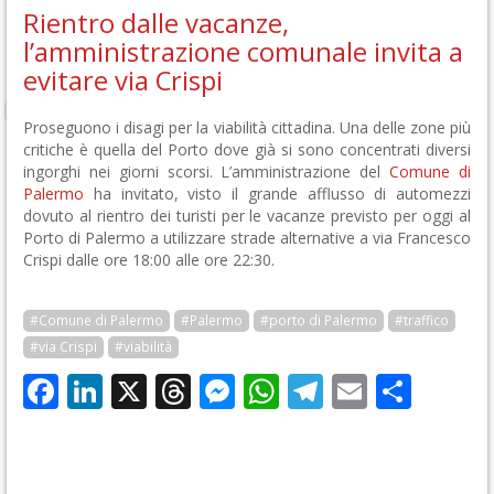
Rientro dalle vacanze,
l’amministrazione comunale invita a
evitare via Crispi
Proseguono i disagi per la viabilità cittadina. Una delle zone più
critiche è quella del Porto dove già si sono concentrati diversi
ingorghi nei giorni scorsi. L’amministrazione del
Comune di
Palermo
ha invitato, visto il grande afflusso di automezzi
dovuto al rientro dei turisti per le vacanze previsto per oggi al
Porto di Palermo a utilizzare strade alternative a via Francesco
Crispi dalle ore 18:00 alle ore 22:30.
#Comune di Palermo
#Palermo
#porto di Palermo
#traffico
#via Crispi
#viabilità
Facebook
LinkedIn
X
Threads
Messenger
WhatsApp
Telegram
Email
Cond