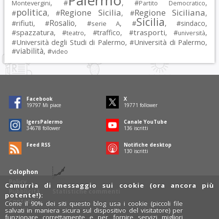
Palermo
, #
, #
,
Montevergini
Partito Democratico
politica
Regione Sicilia
Regione Siciliana
#
, #
, #
,
Sicilia
Rosalio
rifiuti
#
, #
, #
, #
, #
sindaco
,
serie A
spazzatura
trasporti
#
, #
, #
traffico
, #
, #
,
teatro
università
Università degli Studi di Palermo
Università di Palermo
#
, #
,
viabilità
#
, #
video
Facebook
X
19797
Mi piace
19771
follower
IgersPalermo
Canale YouTube
34678
follower
136
iscritti
Feed RSS
Notifiche desktop
130
iscritti
Colophon
Policy
Camurrìa di messaggio sui cookie (ora ancora più
Pubblicità
Statistiche commenti
potente!):
Contatti
Come il 90% dei siti questo blog usa i cookie (piccoli file
salvati in maniera sicura sul dispositivo del visitatore) per
funzionare correttamente e per fornire servizi migliori