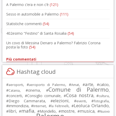
A Palermo c’era e non c’è
(121)
Sesso in automobile a Palermo
(111)
Statistiche commenti
(54)
402esimo “Festino” di Santa Rosalia
(54)
Un covo di Messina Denaro a Palermo? Fabrizio Corona
posta la foto
(54)
Più commentati
Hashtag cloud
arte
calcio
#
, #
, #
, #
, #
,
aeroporti
aeroporto di Palermo
Amat
Comune di Palermo
#
, #
cinema
, #
,
Catania
Cosa nostra
#
concerti
, #
Consiglio comunale
, #
, #
,
cultura
elezioni
Diego Cammarata
#
, #
, #
, #
,
eventi
fotografia
Leoluca Orlando
immondizia
#
, #
, #
, #
,
Internet
la Feltrinelli
mafia
musica
libri
mostre
#
, #
, #
Mondello
, #
, #
, #
Nuovo