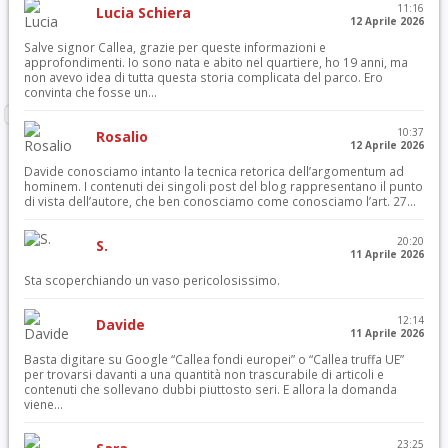
11:16
Lucia Schiera
12 Aprile 2026
Salve signor Callea, grazie per queste informazioni e
approfondimenti. Io sono nata e abito nel quartiere, ho 19 anni, ma
non avevo idea di tutta questa storia complicata del parco. Ero
convinta che fosse un...
10:37
Rosalio
12 Aprile 2026
Davide conosciamo intanto la tecnica retorica dell’argomentum ad
hominem. I contenuti dei singoli post del blog rappresentano il punto
di vista dell’autore, che ben conosciamo come conosciamo l’art. 27...
20:20
S.
11 Aprile 2026
Sta scoperchiando un vaso pericolosissimo.
12:14
Davide
11 Aprile 2026
Basta digitare su Google “Callea fondi europei” o “Callea truffa UE”
per trovarsi davanti a una quantità non trascurabile di articoli e
contenuti che sollevano dubbi piuttosto seri. E allora la domanda
viene...
23:25