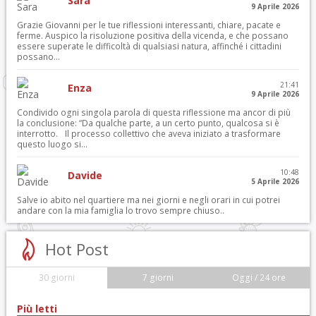
Sara
9 Aprile 2026
Grazie Giovanni per le tue riflessioni interessanti, chiare, pacate e
ferme. Auspico la risoluzione positiva della vicenda, e che possano
essere superate le difficoltà di qualsiasi natura, affinché i cittadini
possano...
21:41
Enza
9 Aprile 2026
Condivido ogni singola parola di questa riflessione ma ancor di più
la conclusione: “Da qualche parte, a un certo punto, qualcosa si è
interrotto. Il processo collettivo che aveva iniziato a trasformare
questo luogo si...
10:48
Davide
5 Aprile 2026
Salve io abito nel quartiere ma nei giorni e negli orari in cui potrei
andare con la mia famiglia lo trovo sempre chiuso..
Hot Post
30 giorni
7 giorni
Oggi / 24 ore
Più letti