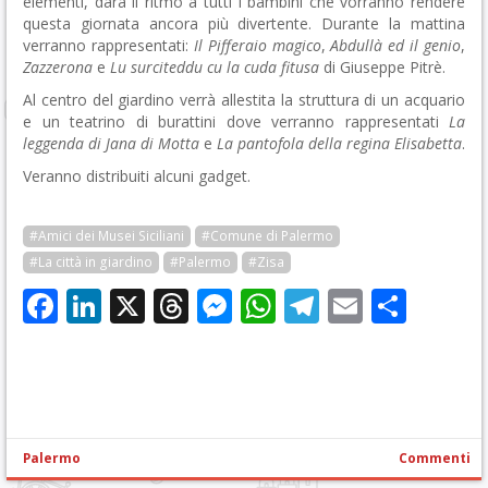
elementi, darà il ritmo a tutti i bambini che vorranno rendere
questa giornata ancora più divertente. Durante la mattina
verranno rappresentati:
Il Pifferaio magico
,
Abdullà ed il genio
,
Zazzerona
e
Lu surciteddu cu la cuda fitusa
di Giuseppe Pitrè.
Al centro del giardino verrà allestita la struttura di un acquario
e un teatrino di burattini dove verranno rappresentati
La
leggenda di Jana di Motta
e
La pantofola della regina Elisabetta
.
Veranno distribuiti alcuni gadget.
#Amici dei Musei Siciliani
#Comune di Palermo
#La città in giardino
#Palermo
#Zisa
Facebook
LinkedIn
X
Threads
Messenger
WhatsApp
Telegram
Email
Cond
Palermo
Commenti