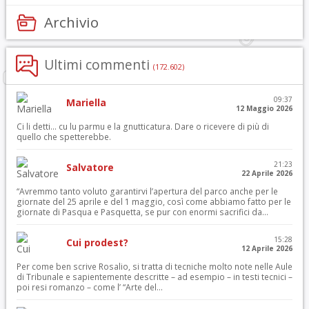
Archivio
Ultimi commenti
(172.602)
09:37
Mariella
12 Maggio 2026
Ci li detti… cu lu parmu e la gnutticatura. Dare o ricevere di più di
quello che spetterebbe.
21:23
Salvatore
22 Aprile 2026
“Avremmo tanto voluto garantirvi l’apertura del parco anche per le
giornate del 25 aprile e del 1 maggio, così come abbiamo fatto per le
giornate di Pasqua e Pasquetta, se pur con enormi sacrifici da...
15:28
Cui prodest?
12 Aprile 2026
Per come ben scrive Rosalio, si tratta di tecniche molto note nelle Aule
di Tribunale e sapientemente descritte – ad esempio – in testi tecnici –
poi resi romanzo – come l’ “Arte del...