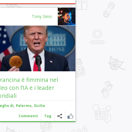
Tony Siino
arancina è fimmina nel
deo con l’IA e i leader
ndiali
,
,
eglio di
Palermo
Sicilia
Commenti
Tag