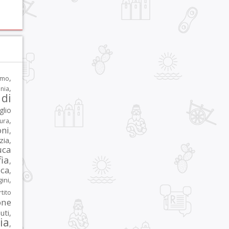
,
rmo
,
nia
di
glio
,
tura
oni
,
zia
,
uca
ia
,
ca
,
,
ni
tito
one
iuti
,
lia
,