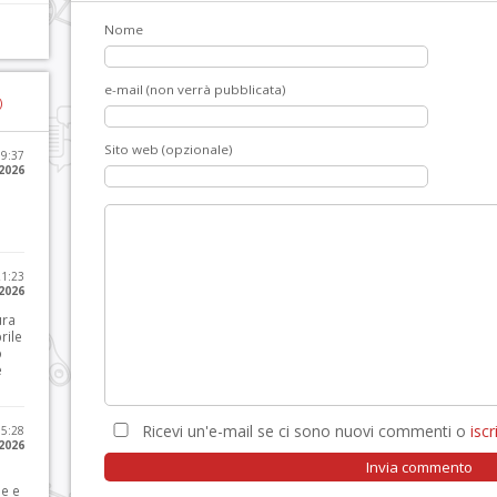
Nome
e-mail (non verrà pubblicata)
)
Sito web (opzionale)
09:37
2026
21:23
 2026
ura
rile
o
e
Ricevi un'e-mail se ci sono nuovi commenti o
iscri
15:28
 2026
le e