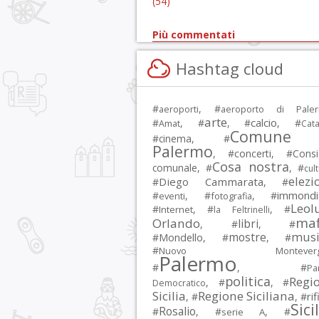
(54)
Più commentati
Hashtag cloud
#
, #
aeroporti
aeroporto di Pale
arte
calcio
#
, #
, #
, #
Amat
Cata
Comune 
#
cinema
, #
Palermo
, #
concerti
, #
Consi
Cosa nostra
comunale
, #
, #
cul
elezi
Diego Cammarata
#
, #
immondi
#
, #
, #
eventi
fotografia
Leol
#
, #
, #
Internet
la Feltrinelli
maf
Orlando
libri
, #
, #
musi
mostre
#
Mondello
, #
, #
#
Nuovo Montevergi
Palermo
#
, #
Par
politica
Regi
, #
, #
Democratico
Sicilia
Regione Siciliana
rif
, #
, #
Sici
Rosalio
#
, #
, #
serie A