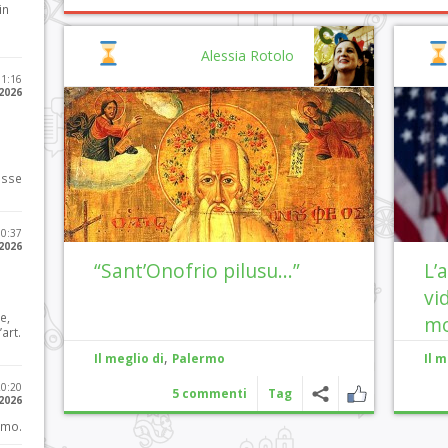
in
Alessia Rotolo
11:16
 2026
osse
10:37
 2026
“Sant’Onofrio pilusu…”
L’
vi
e,
mo
art.
,
Il meglio di
Palermo
Il m
20:20
5 commenti
Tag
 2026
imo.