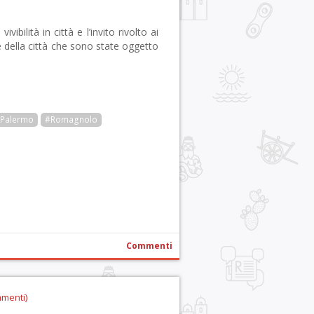
ivibilità in città e l’invito rivolto ai
e della città che sono state oggetto
Palermo
#Romagnolo
r
pp
gram
ail
Condividi
Commenti
mmenti)