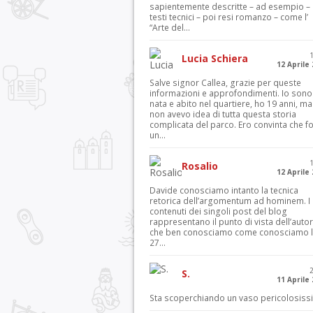
sapientemente descritte – ad esempio – 
testi tecnici – poi resi romanzo – come l’
“Arte del...
Lucia Schiera
12 Aprile
Salve signor Callea, grazie per queste
informazioni e approfondimenti. Io sono
nata e abito nel quartiere, ho 19 anni, ma
non avevo idea di tutta questa storia
complicata del parco. Ero convinta che f
un...
Rosalio
12 Aprile
Davide conosciamo intanto la tecnica
retorica dell’argomentum ad hominem. I
contenuti dei singoli post del blog
rappresentano il punto di vista dell’autor
che ben conosciamo come conosciamo l’
27...
S.
11 Aprile
Sta scoperchiando un vaso pericolosiss