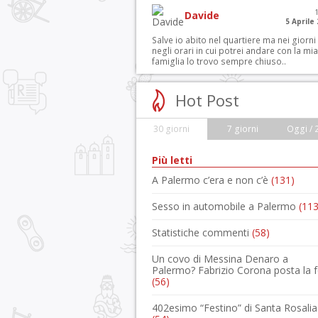
Davide
5 Aprile
Salve io abito nel quartiere ma nei giorni
negli orari in cui potrei andare con la mia
famiglia lo trovo sempre chiuso..
Hot Post
30 giorni
7 giorni
Oggi / 
Più letti
A Palermo c’era e non c’è
(131)
Sesso in automobile a Palermo
(113
Statistiche commenti
(58)
Un covo di Messina Denaro a
Palermo? Fabrizio Corona posta la 
(56)
402esimo “Festino” di Santa Rosalia