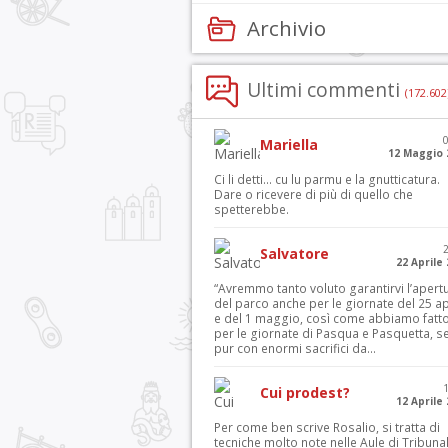
Archivio
Ultimi commenti
(172.602
Mariella
12 Maggio 
Ci li detti… cu lu parmu e la gnutticatura.
Dare o ricevere di più di quello che
spetterebbe.
Salvatore
22 Aprile
“Avremmo tanto voluto garantirvi l’apert
del parco anche per le giornate del 25 ap
e del 1 maggio, così come abbiamo fatt
per le giornate di Pasqua e Pasquetta, s
pur con enormi sacrifici da...
Cui prodest?
12 Aprile
Per come ben scrive Rosalio, si tratta di
tecniche molto note nelle Aule di Tribuna