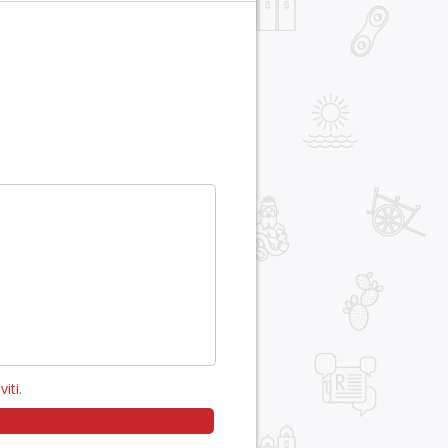
viti
.