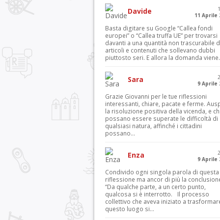
Davide
11 Aprile
Basta digitare su Google “Callea fondi
europei” o “Callea truffa UE” per trovarsi
davanti a una quantità non trascurabile d
articoli e contenuti che sollevano dubbi
piuttosto seri. E allora la domanda viene.
Sara
9 Aprile
Grazie Giovanni per le tue riflessioni
interessanti, chiare, pacate e ferme. Aus
la risoluzione positiva della vicenda, e c
possano essere superate le difficoltà di
qualsiasi natura, affinché i cittadini
possano...
Enza
9 Aprile
Condivido ogni singola parola di questa
riflessione ma ancor di più la conclusion
“Da qualche parte, a un certo punto,
qualcosa si è interrotto. Il processo
collettivo che aveva iniziato a trasformar
questo luogo si...