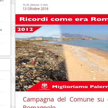
Zen
15:29 |
lettura <1 min.
13 Ottobre 2016
da
Campagna del Comune su dec
Romagnolo