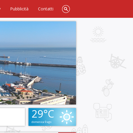
y
Pubblicità
Contatti
29°C
domenica 9 ago