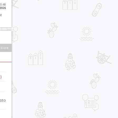
10:48
 2026
 e
24 ore
)
foto