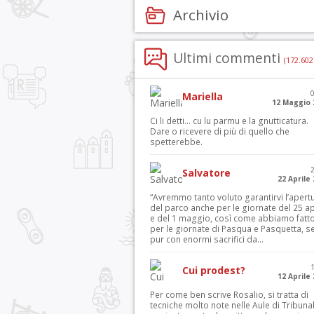
Archivio
Ultimi commenti
(172.602
Mariella
12 Maggio 
Ci li detti… cu lu parmu e la gnutticatura.
Dare o ricevere di più di quello che
spetterebbe.
Salvatore
22 Aprile
“Avremmo tanto voluto garantirvi l’apert
del parco anche per le giornate del 25 ap
e del 1 maggio, così come abbiamo fatt
per le giornate di Pasqua e Pasquetta, s
pur con enormi sacrifici da...
Cui prodest?
12 Aprile
Per come ben scrive Rosalio, si tratta di
tecniche molto note nelle Aule di Tribuna