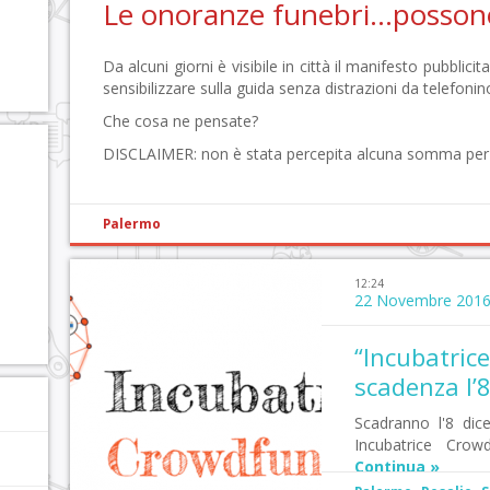
Le onoranze funebri…posson
Da alcuni giorni è visibile in città il manifesto pubblicita
sensibilizzare sulla guida senza distrazioni da telefon
Che cosa ne pensate?
DISCLAIMER: non è stata percepita alcuna somma per
Palermo
12:24
22 Novembre 201
“Incubatr
scadenza l’
Scadranno l'8 dic
Incubatrice Crowdfu
Continua »