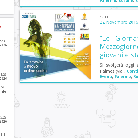
,
,
Palermo
Rosalio
S
12:11
22 Novembre 201
)
“Le Giorna
09:37
Mezzogio
2026
giovani e s
Si svolgerà oggi 
Palmes (via...
Cont
21:23
,
,
Eventi
Palermo
Ro
 2026
ura
rile
o
e
15:28
 2026
le e