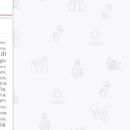
,
rmo
,
nia
di
glio
,
tura
oni
,
zia
,
uca
ia
,
ca
,
,
ni
tito
one
iuti
,
lia
,