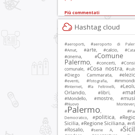
Più commentati
Hashtag cloud
#
, #
aeroporti
aeroporto di Pale
arte
calcio
#
, #
, #
, #
Amat
Cata
Comune 
#
cinema
, #
Palermo
, #
concerti
, #
Consi
Cosa nostra
comunale
, #
, #
cul
elezi
Diego Cammarata
#
, #
immondi
#
, #
, #
eventi
fotografia
Leol
#
, #
, #
Internet
la Feltrinelli
maf
Orlando
libri
, #
, #
musi
mostre
#
Mondello
, #
, #
#
Nuovo Montevergi
Palermo
#
, #
Par
politica
Regi
, #
, #
Democratico
Sicilia
Regione Siciliana
rif
, #
, #
Sici
Rosalio
#
, #
, #
serie A