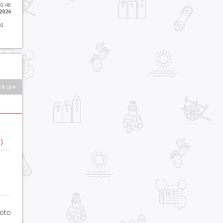
10:48
 2026
 e
24 ore
)
foto