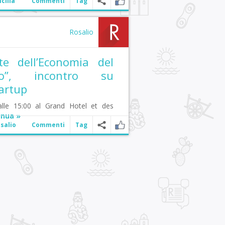
icilia
Commenti
Tag
Rosalio
6
te dell’Economia del
rno”, incontro su
tartup
alle 15:00 al Grand Hotel et des
inua »
salio
Commenti
Tag