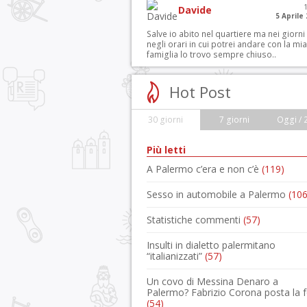
Davide
5 Aprile
Salve io abito nel quartiere ma nei giorni
negli orari in cui potrei andare con la mia
famiglia lo trovo sempre chiuso..
Hot Post
30 giorni
7 giorni
Oggi / 
Più letti
A Palermo c’era e non c’è
(119)
Sesso in automobile a Palermo
(106
Statistiche commenti
(57)
Insulti in dialetto palermitano
“italianizzati”
(57)
Un covo di Messina Denaro a
Palermo? Fabrizio Corona posta la 
(54)