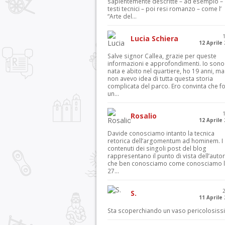
sapientemente descritte – ad esempio – 
testi tecnici – poi resi romanzo – come l’
“Arte del...
Lucia Schiera
12 Aprile
Salve signor Callea, grazie per queste
informazioni e approfondimenti. Io sono
nata e abito nel quartiere, ho 19 anni, ma
non avevo idea di tutta questa storia
complicata del parco. Ero convinta che f
un...
Rosalio
12 Aprile
Davide conosciamo intanto la tecnica
retorica dell’argomentum ad hominem. I
contenuti dei singoli post del blog
rappresentano il punto di vista dell’autor
che ben conosciamo come conosciamo l’
27...
S.
11 Aprile
Sta scoperchiando un vaso pericolosiss