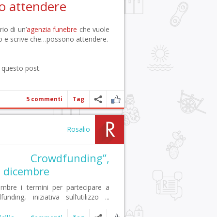
o attendere
rio di un’
agenzia funebre
che vuole
ino e scrive che…possono attendere.
 questo post.
5 commenti
Tag
Rosalio
6
ice Crowdfunding”,
8 dicembre
embre i termini per partecipare a
nding, iniziativa sull’utilizzo ...