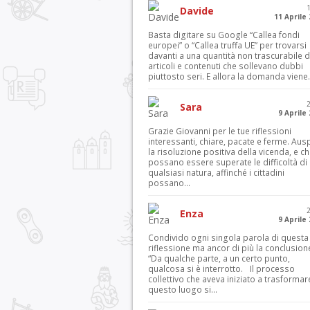
Davide
11 Aprile
Basta digitare su Google “Callea fondi
europei” o “Callea truffa UE” per trovarsi
davanti a una quantità non trascurabile d
articoli e contenuti che sollevano dubbi
piuttosto seri. E allora la domanda viene.
Sara
9 Aprile
Grazie Giovanni per le tue riflessioni
interessanti, chiare, pacate e ferme. Aus
la risoluzione positiva della vicenda, e c
possano essere superate le difficoltà di
qualsiasi natura, affinché i cittadini
possano...
Enza
9 Aprile
Condivido ogni singola parola di questa
riflessione ma ancor di più la conclusion
“Da qualche parte, a un certo punto,
qualcosa si è interrotto. Il processo
collettivo che aveva iniziato a trasformar
questo luogo si...