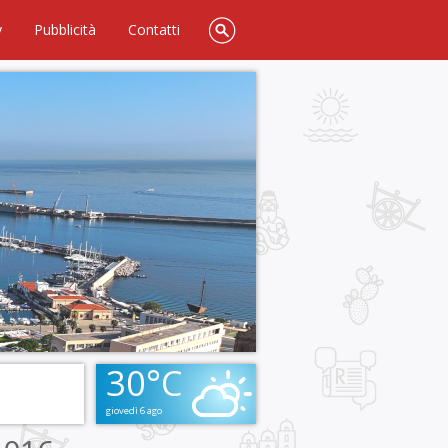
y
Pubblicità
Contatti
30°C
giovedì 6 ago