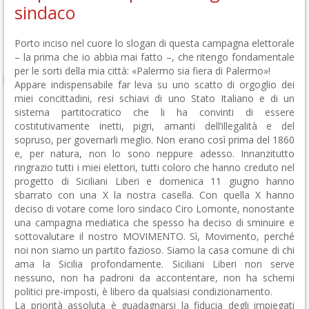
sindaco
Porto inciso nel cuore lo slogan di questa campagna elettorale
– la prima che io abbia mai fatto –, che ritengo fondamentale
per le sorti della mia città: «Palermo sia fiera di Palermo»!
Appare indispensabile far leva su uno scatto di orgoglio dei
miei concittadini, resi schiavi di uno Stato Italiano e di un
sistema partitocratico che li ha convinti di essere
costitutivamente inetti, pigri, amanti dell’illegalità e del
sopruso, per governarli meglio. Non erano così prima del 1860
e, per natura, non lo sono neppure adesso. Innanzitutto
ringrazio tutti i miei elettori, tutti coloro che hanno creduto nel
progetto di Siciliani Liberi e domenica 11 giugno hanno
sbarrato con una X la nostra casella. Con quella X hanno
deciso di votare come loro sindaco Ciro Lomonte, nonostante
una campagna mediatica che spesso ha deciso di sminuire e
sottovalutare il nostro MOVIMENTO. Sì, Movimento, perché
noi non siamo un partito fazioso. Siamo la casa comune di chi
ama la Sicilia profondamente. Siciliani Liberi non serve
nessuno, non ha padroni da accontentare, non ha schemi
politici pre-imposti, è libero da qualsiasi condizionamento.
La priorità assoluta è guadagnarsi la fiducia degli impiegati