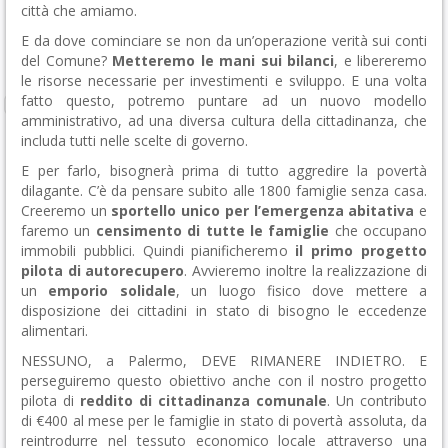
città che amiamo.
E da dove cominciare se non da un’operazione verità sui conti
del Comune?
Metteremo le mani sui bilanci
, e libereremo
le risorse necessarie per investimenti e sviluppo. E una volta
fatto questo, potremo puntare ad un nuovo modello
amministrativo, ad una diversa cultura della cittadinanza, che
includa tutti nelle scelte di governo.
E per farlo, bisognerà prima di tutto aggredire la povertà
dilagante. C’è da pensare subito alle 1800 famiglie senza casa.
Creeremo un
sportello unico per l’emergenza abitativa
e
faremo un
censimento di tutte le famiglie
che occupano
immobili pubblici. Quindi pianificheremo
il primo progetto
pilota di autorecupero
. Avvieremo inoltre la realizzazione di
un
emporio solidale
, un luogo fisico dove mettere a
disposizione dei cittadini in stato di bisogno le eccedenze
alimentari.
NESSUNO, a Palermo, DEVE RIMANERE INDIETRO. E
perseguiremo questo obiettivo anche con il nostro progetto
pilota di
reddito di cittadinanza comunale
. Un contributo
di €400 al mese per le famiglie in stato di povertà assoluta, da
reintrodurre nel tessuto economico locale attraverso una