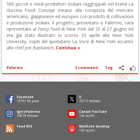
500 piccoli e medi produttori siciliani raggruppati nel brand La
Vucciria Food Concept mirano alla conquista del mercato
americano, giapponese ed europeo con prodotti di coltivazioni
e produzione siciliani. Il progetto, presentato a Palermo, sarà
ripresentato al
Fancy Food
di New York dal 25 al 27 giugno ed
era già stato illustrato lo scorso 25 aprile alla New York
University, ospiti del quotidiano La Voce di New York accanto
allo chef Joe Bastianich.
Continua »
Palermo
2 commenti
Tag
Facebook
X
19797
Mi piace
19771
follower
IgersPalermo
Canale YouTube
34678
follower
136
iscritti
Feed RSS
Notifiche desktop
130
iscritti