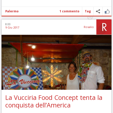
Palermo
1 commento
Tag
8:00
Rosalio
9 Giu 2017
La Vucciria Food Concept tenta la
conquista dell’America