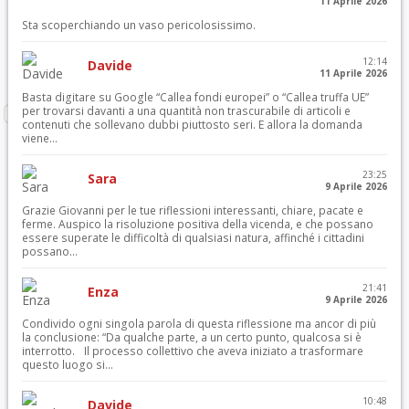
11 Aprile 2026
Sta scoperchiando un vaso pericolosissimo.
12:14
Davide
11 Aprile 2026
Basta digitare su Google “Callea fondi europei” o “Callea truffa UE”
per trovarsi davanti a una quantità non trascurabile di articoli e
contenuti che sollevano dubbi piuttosto seri. E allora la domanda
viene...
23:25
Sara
9 Aprile 2026
Grazie Giovanni per le tue riflessioni interessanti, chiare, pacate e
ferme. Auspico la risoluzione positiva della vicenda, e che possano
essere superate le difficoltà di qualsiasi natura, affinché i cittadini
possano...
21:41
Enza
9 Aprile 2026
Condivido ogni singola parola di questa riflessione ma ancor di più
la conclusione: “Da qualche parte, a un certo punto, qualcosa si è
interrotto. Il processo collettivo che aveva iniziato a trasformare
questo luogo si...
10:48
Davide