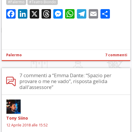
#Palermo
#Teatro Biondo
Facebook
LinkedIn
X
Threads
Messenger
WhatsApp
Telegram
Email
Cond
Palermo
7 commenti
7 commenti a “Emma Dante: “Spazio per
provare o me ne vado”, risposta gelida
dall’assessore”
Tony Siino
12 Aprile 2018 alle 15:52