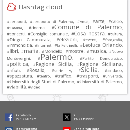
Hashtag cloud
arte
calcio
#
, #
, #
, #
, #
,
aeroporti
aeroporto di Palermo
Amat
Comune di Palermo
#
, #
cinema
, #
,
Catania
Cosa nostra
#
concerti
, #
Consiglio comunale
, #
, #
,
cultura
elezioni
Diego Cammarata
#
, #
, #
, #
,
eventi
fotografia
Leoluca Orlando
immondizia
#
, #
, #
, #
,
Internet
la Feltrinelli
mafia
musica
libri
mostre
#
, #
, #
Mondello
, #
, #
, #
Nuovo
Palermo
, #
, #
,
Montevergini
Partito Democratico
politica
Regione Sicilia
Regione Siciliana
#
, #
, #
,
Sicilia
Rosalio
rifiuti
#
, #
, #
, #
, #
sindaco
,
serie A
spazzatura
trasporti
#
, #
, #
traffico
, #
, #
,
teatro
università
Università degli Studi di Palermo
Università di Palermo
#
, #
,
viabilità
#
, #
video
Facebook
X
19797
Mi piace
19771
follower
IgersPalermo
Canale YouTube