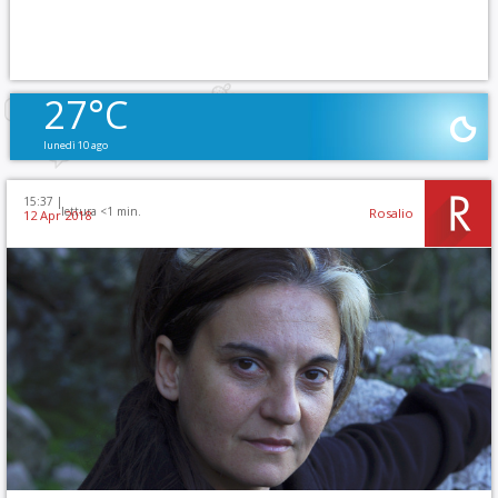
27°C
lunedì 10 ago
15:37 |
lettura <1 min.
Rosalio
12 Apr 2018