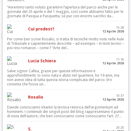
“Avremmo tanto voluto garantirvi l’apertura del parco anche per le
giornate del 25 aprile e del 1 maggio, così come abbiamo fatto per le
giornate di Pasqua e Pasquetta, se pur con enormi sacrifici da...
15:28
Cui prodest?
12 Aprile 2026
Per come ben scrive Rosalio, si tratta di tecniche molto note nelle Aule
di Tribunale e sapientemente descritte – ad esempio – in testi tecnici –
poi resi romanzo – come l’ “Arte del...
11:16
Lucia Schiera
12 Aprile 2026
Salve signor Callea, grazie per queste informazioni e
approfondimenti. Io sono nata e abito nel quartiere, ho 19 anni, ma
non avevo idea di tutta questa storia complicata del parco. Ero
convinta che fosse un...
10:37
Rosalio
12 Aprile 2026
Davide conosciamo intanto la tecnica retorica dell’argomentum ad
hominem. I contenuti dei singoli post del blog rappresentano il punto
di vista dell’autore, che ben conosciamo come conosciamo l’art. 27...
20:20
S.