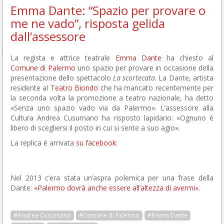
Emma Dante: “Spazio per provare o
me ne vado”, risposta gelida
dall’assessore
La regista e attrice teatrale
Emma Dante
ha chiesto al
Comune di Palermo
uno spazio per provare in occasione della
presentazione dello spettacolo
La scortecata
. La Dante, artista
residente al
Teatro Biondo
che ha mancato recentemente per
la seconda volta la promozione a teatro nazionale, ha detto
«Senza uno spazio vado via da Palermo». L’assessore alla
Cultura Andrea Cusumano ha risposto lapidario: «Ognuno è
libero di scegliersi il posto in cui si sente a suo agio».
La replica è arrivata
su facebook
:
Nel 2013 c’era stata un’aspra polemica per una frase della
Dante:
«Palermo dovrà anche essere all’altezza di avermi»
.
#Andrea Cusumano
#Comune di Palermo
#Emma Dante