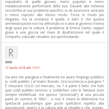
sopratutto di quelle giovani, meno popolari e meno
mediaticamente performanti della sua. Davanti alla richiesta
circostritta al suo problema specifico io da assessore avrei più
o meno risposto allo stesso modo. Forse in modo più
elegante, ma la sostanza è quella. Il dato è che questa
amministrazione non ha affrontato in 6 anni di governo il tema
degli spazi per la cultura. Il problema di Emma Dante, seppur
grave è una goccia nel mare di disattenzione nel quale il
comparto culturale cittadino sta sprofondando.
GIGI
12 Aprile 2018 alle 17:57
Da anni che piangeva e finalmente ha avuto l’impiego pubblico
(v. soldi pubblici ) al teatro Biondo. Ora ricomincia a piangere ?
E misurarsi SOLO col mercato, no ? A parte il fatto che tutti
quei soldi pubblici servono a soddisfare solo le fantasie (non
sempre intellettuali, ma spesso “provinciali”) di una piccola
parte (in numeri) di “élite”… e non è chiara la distinzione tra
spettacoli passatempo (per pochi spettatori rispetto alla
popolazione, ripeto) e la cultura utile ai cittadini e che, magari,