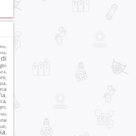
,
rmo
,
nia
di
glio
,
tura
oni
,
zia
,
uca
ia
,
ca
,
,
ni
tito
one
iuti
,
lia
,