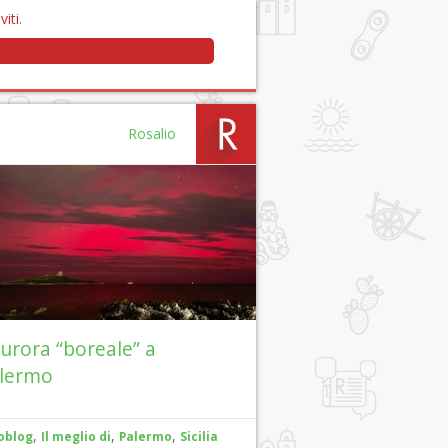
viti
.
Rosalio
aurora “boreale” a
lermo
,
,
,
oblog
Il meglio di
Palermo
Sicilia