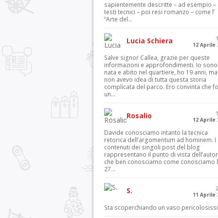
sapientemente descritte – ad esempio – 
testi tecnici – poi resi romanzo – come l’
“Arte del...
Lucia Schiera
12 Aprile
Salve signor Callea, grazie per queste
informazioni e approfondimenti. Io sono
nata e abito nel quartiere, ho 19 anni, ma
non avevo idea di tutta questa storia
complicata del parco. Ero convinta che f
un...
Rosalio
12 Aprile
Davide conosciamo intanto la tecnica
retorica dell’argomentum ad hominem. I
contenuti dei singoli post del blog
rappresentano il punto di vista dell’autor
che ben conosciamo come conosciamo l’
27...
S.
11 Aprile
Sta scoperchiando un vaso pericolosiss