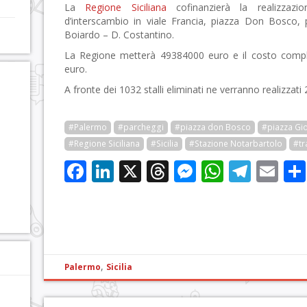
La
Regione Siciliana
cofinanzierà la realizzazi
d’interscambio in viale Francia, piazza Don Bosco, 
Boiardo – D. Costantino.
La Regione metterà 49384000 euro e il costo comples
euro.
A fronte dei 1032 stalli eliminati ne verranno realizzati 
#Palermo
#parcheggi
#piazza don Bosco
#piazza Gio
#Regione Siciliana
#Sicilia
#Stazione Notarbartolo
#tr
Facebook
LinkedIn
X
Threads
Messenge
WhatsA
Tele
Em
,
Palermo
Sicilia