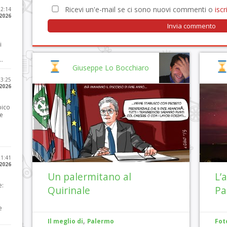
Ricevi un'e-mail se ci sono nuovi commenti o
iscri
12:14
 2026
i
..
Giuseppe Lo Bocchiaro
23:25
 2026
pico
he
21:41
 2026
Un palermitano al
L’
e:
Quirinale
Pa
e
,
Il meglio di
Palermo
Fot