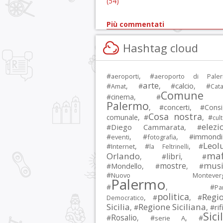
(54)
Più commentati
Hashtag cloud
#
, #
aeroporti
aeroporto di Pale
arte
calcio
#
, #
, #
, #
Amat
Cata
Comune 
#
cinema
, #
Palermo
, #
concerti
, #
Consi
Cosa nostra
comunale
, #
, #
cul
elezi
Diego Cammarata
#
, #
immondi
#
, #
, #
eventi
fotografia
Leol
#
, #
, #
Internet
la Feltrinelli
maf
Orlando
libri
, #
, #
musi
mostre
#
Mondello
, #
, #
#
Nuovo Montevergi
Palermo
#
, #
Par
politica
Regi
, #
, #
Democratico
Sicilia
Regione Siciliana
rif
, #
, #
Sici
Rosalio
#
, #
, #
serie A