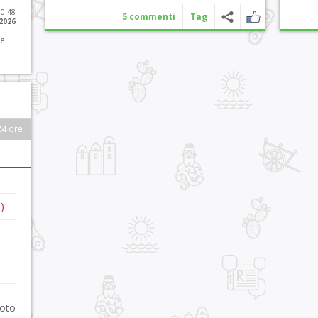
10:48
5 commenti
Tag
 2026
 e
24 ore
)
foto