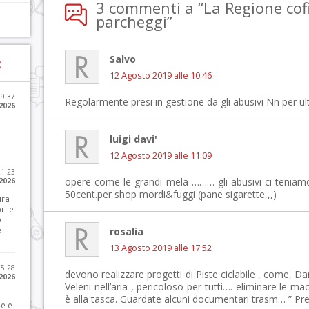
3 commenti a “La Regione cof
parcheggi”
Salvo
)
12 Agosto 2019 alle 10:46
09:37
Regolarmente presi in gestione da gli abusivi Nn per ul
2026
luigi davi'
12 Agosto 2019 alle 11:09
21:23
opere come le grandi mela ……… gli abusivi ci teniamo 
 2026
50cent.per shop mordi&fuggi (pane sigarette,,,)
ura
rile
o
e
rosalia
13 Agosto 2019 alle 17:52
15:28
devono realizzare progetti di Piste ciclabile , come, 
 2026
Veleni nell’aria , pericoloso per tutti…. eliminare le m
è alla tasca. Guardate alcuni documentari trasm… ” Pre
le e