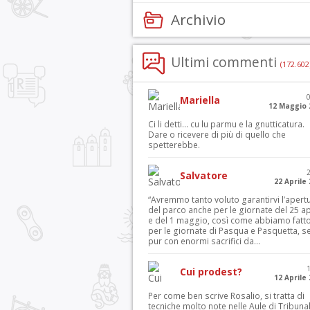
Archivio
Ultimi commenti
(172.602
Mariella
12 Maggio 
Ci li detti… cu lu parmu e la gnutticatura.
Dare o ricevere di più di quello che
spetterebbe.
Salvatore
22 Aprile
“Avremmo tanto voluto garantirvi l’apert
del parco anche per le giornate del 25 ap
e del 1 maggio, così come abbiamo fatt
per le giornate di Pasqua e Pasquetta, s
pur con enormi sacrifici da...
Cui prodest?
12 Aprile
Per come ben scrive Rosalio, si tratta di
tecniche molto note nelle Aule di Tribuna