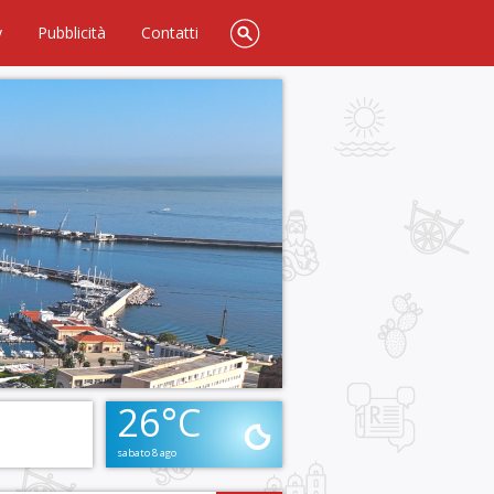
y
Pubblicità
Contatti
26°C
sabato 8 ago