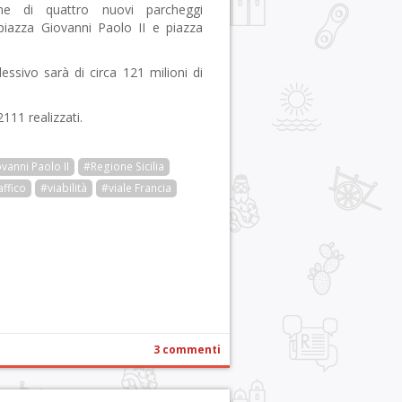
one di quattro nuovi parcheggi
piazza Giovanni Paolo II e piazza
sivo sarà di circa 121 milioni di
2111 realizzati.
vanni Paolo II
#Regione Sicilia
affico
#viabilità
#viale Francia
r
pp
gram
ail
Condividi
3 commenti