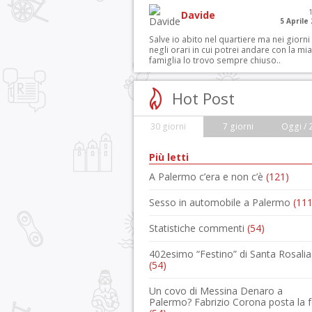
Davide
5 Aprile
Salve io abito nel quartiere ma nei giorni
negli orari in cui potrei andare con la mia
famiglia lo trovo sempre chiuso..
Hot Post
30 giorni
7 giorni
Oggi / 
Più letti
A Palermo c’era e non c’è
(121)
Sesso in automobile a Palermo
(111
Statistiche commenti
(54)
402esimo “Festino” di Santa Rosalia
(54)
Un covo di Messina Denaro a
Palermo? Fabrizio Corona posta la 