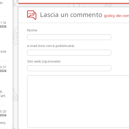
in
Lascia un commento
(policy dei co
11:16
 2026
Nome
e-mail (non verrà pubblicata)
osse
Sito web (opzionale)
10:37
 2026
e,
art.
20:20
 2026
imo.