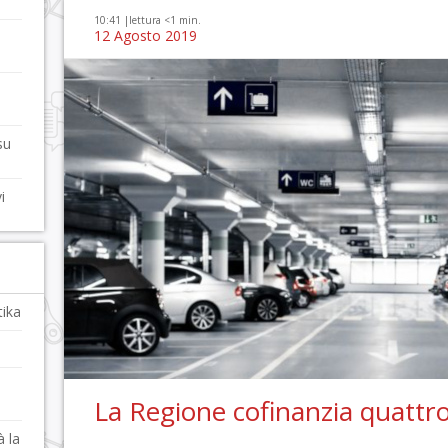
10:41 |
lettura <1 min.
12 Agosto 2019
su
i
tika
La Regione cofinanzia quattr
à la