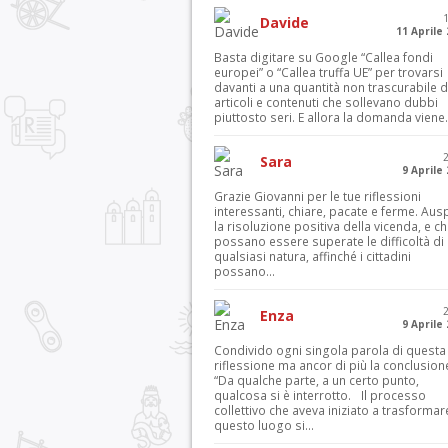
Davide
11 Aprile
Basta digitare su Google “Callea fondi
europei” o “Callea truffa UE” per trovarsi
davanti a una quantità non trascurabile d
articoli e contenuti che sollevano dubbi
piuttosto seri. E allora la domanda viene.
Sara
9 Aprile
Grazie Giovanni per le tue riflessioni
interessanti, chiare, pacate e ferme. Aus
la risoluzione positiva della vicenda, e c
possano essere superate le difficoltà di
qualsiasi natura, affinché i cittadini
possano...
Enza
9 Aprile
Condivido ogni singola parola di questa
riflessione ma ancor di più la conclusion
“Da qualche parte, a un certo punto,
qualcosa si è interrotto. Il processo
collettivo che aveva iniziato a trasformar
questo luogo si...