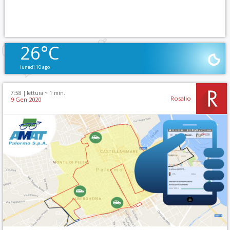
26°C
lunedì 10 ago
7:58 |
lettura ~
1
min.
Rosalio
9 Gen 2020