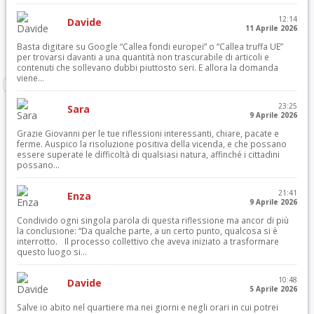
12:14
Davide
11 Aprile 2026
Basta digitare su Google “Callea fondi europei” o “Callea truffa UE”
per trovarsi davanti a una quantità non trascurabile di articoli e
contenuti che sollevano dubbi piuttosto seri. E allora la domanda
viene...
23:25
Sara
9 Aprile 2026
Grazie Giovanni per le tue riflessioni interessanti, chiare, pacate e
ferme. Auspico la risoluzione positiva della vicenda, e che possano
essere superate le difficoltà di qualsiasi natura, affinché i cittadini
possano...
21:41
Enza
9 Aprile 2026
Condivido ogni singola parola di questa riflessione ma ancor di più
la conclusione: “Da qualche parte, a un certo punto, qualcosa si è
interrotto. Il processo collettivo che aveva iniziato a trasformare
questo luogo si...
10:48
Davide
5 Aprile 2026
Salve io abito nel quartiere ma nei giorni e negli orari in cui potrei