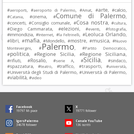
arte
calcio
#
, #
, #
, #
, #
,
aeroporti
aeroporto di Palermo
Amat
Comune di Palermo
#
, #
cinema
, #
,
Catania
Cosa nostra
#
concerti
, #
Consiglio comunale
, #
, #
,
cultura
elezioni
Diego Cammarata
#
, #
, #
, #
,
eventi
fotografia
Leoluca Orlando
immondizia
#
, #
, #
, #
,
Internet
la Feltrinelli
mafia
musica
libri
mostre
#
, #
, #
Mondello
, #
, #
, #
Nuovo
Palermo
, #
, #
,
Montevergini
Partito Democratico
politica
Regione Sicilia
Regione Siciliana
#
, #
, #
,
Sicilia
Rosalio
rifiuti
#
, #
, #
, #
, #
sindaco
,
serie A
spazzatura
trasporti
#
, #
, #
traffico
, #
, #
,
teatro
università
Università degli Studi di Palermo
Università di Palermo
#
, #
,
viabilità
#
, #
video
Facebook
X
19797
Mi piace
19771
follower
IgersPalermo
Canale YouTube
34678
follower
136
iscritti