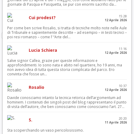
giornate di Pasqua e Pasquetta, se pur con enormi sacrifici da...
15:28
Cui prodest?
12 Aprile 2026
Per come ben scrive Rosalio, si tratta di tecniche molto note nelle Aule
di Tribunale e sapientemente descritte – ad esempio – in testi tecnici –
poi resi romanzo – come l’ “Arte del...
11:16
Lucia Schiera
12 Aprile 2026
Salve signor Callea, grazie per queste informazioni e
approfondimenti. Io sono nata e abito nel quartiere, ho 19 anni, ma
non avevo idea di tutta questa storia complicata del parco. Ero
convinta che fosse un...
10:37
Rosalio
12 Aprile 2026
Davide conosciamo intanto la tecnica retorica dell’argomentum ad
hominem. I contenuti dei singoli post del blog rappresentano il punto
di vista dell’autore, che ben conosciamo come conosciamo l’art. 27...
20:20
S.
11 Aprile 2026
Sta scoperchiando un vaso pericolosissimo.