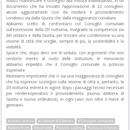
voluto manifestare il sostegno alla misura individuando, in un
documento che ha trovato l’approvazione di 22 consiglieri,
alcuni aggiustamenti così da rendere il provvedimento
condiviso sia dalla Giunta che dalla maggioranza consiliare.
Abbiamo scelto di confrontarci col Consiglio comunale
sull’estensione della Ztl notturna, malgrado la competenza sia
del sindaco e della Giunta, per trovare una condivisione su una
visione di città che sceglie, sempre di più, la sostenibilità e la
vivibilità.
Spiace che, dopo dieci ore di seduta, con argomenti che non
rendono merito al ruolo delle istituzioni, le minoranze
abbiamo impedito che il Consiglio comunale si potesse
esprimere.
Riteniamo importante che ci sia una maggioranza di consiglieri
che ha espresso sostegno sulla visione di città e, pertanto, la
Ztl notturna entrerà in vigore dopo i passaggi tecnici necessari
per rendereoperativo il provvedimento (nuova delibera di
Giunta e nuova ordinanza), in ogni caso non oltre il mese di
gennaio».
#centro storico
#Comune di Palermo
#Consiglio comunale
#dietro front
#esercenti
#Giusto Catania
#Leoluca Orlando