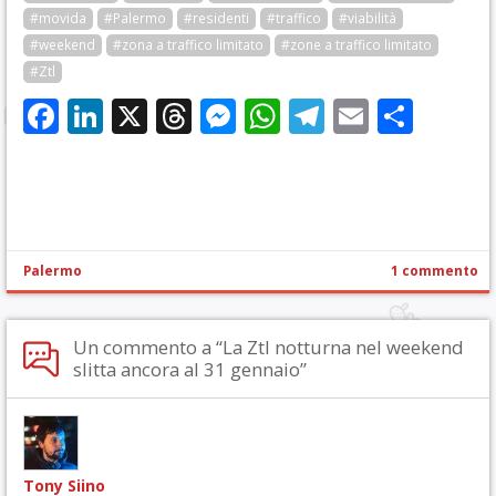
#movida
#Palermo
#residenti
#traffico
#viabilità
#weekend
#zona a traffico limitato
#zone a traffico limitato
#Ztl
Facebook
LinkedIn
X
Threads
Messenger
WhatsApp
Telegram
Email
Cond
Palermo
1 commento
Un commento a “La Ztl notturna nel weekend
slitta ancora al 31 gennaio”
Tony Siino