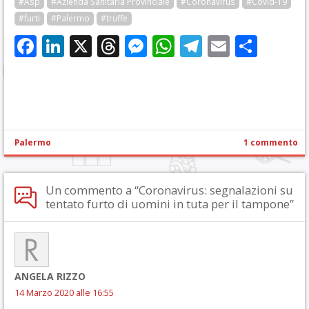
#Asp
#Azienda Sanitaria Provinciale
#Coronavirus
#Covid-19
#furti
#Palermo
#truffe
Facebook
LinkedIn
X
Threads
Messenger
WhatsApp
Telegram
Email
Cond
Palermo
1 commento
Un commento a “Coronavirus: segnalazioni su
tentato furto di uomini in tuta per il tampone”
ANGELA RIZZO
14 Marzo 2020 alle 16:55