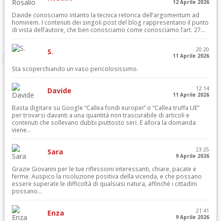
12 Aprile 2026
Davide conosciamo intanto la tecnica retorica dell’argomentum ad
hominem. I contenuti dei singoli post del blog rappresentano il punto
di vista dell’autore, che ben conosciamo come conosciamo l’art. 27...
20:20
S.
11 Aprile 2026
Sta scoperchiando un vaso pericolosissimo.
12:14
Davide
11 Aprile 2026
Basta digitare su Google “Callea fondi europei” o “Callea truffa UE”
per trovarsi davanti a una quantità non trascurabile di articoli e
contenuti che sollevano dubbi piuttosto seri. E allora la domanda
viene...
23:25
Sara
9 Aprile 2026
Grazie Giovanni per le tue riflessioni interessanti, chiare, pacate e
ferme. Auspico la risoluzione positiva della vicenda, e che possano
essere superate le difficoltà di qualsiasi natura, affinché i cittadini
possano...
21:41
Enza
9 Aprile 2026