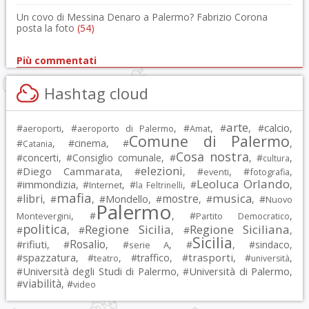
Un covo di Messina Denaro a Palermo? Fabrizio Corona
posta la foto
(54)
Più commentati
Hashtag cloud
arte
calcio
#
, #
, #
, #
, #
,
aeroporti
aeroporto di Palermo
Amat
Comune di Palermo
#
, #
cinema
, #
,
Catania
Cosa nostra
#
concerti
, #
Consiglio comunale
, #
, #
,
cultura
elezioni
Diego Cammarata
#
, #
, #
, #
,
eventi
fotografia
Leoluca Orlando
immondizia
#
, #
, #
, #
,
Internet
la Feltrinelli
mafia
musica
libri
mostre
#
, #
, #
Mondello
, #
, #
, #
Nuovo
Palermo
, #
, #
,
Montevergini
Partito Democratico
politica
Regione Sicilia
Regione Siciliana
#
, #
, #
,
Sicilia
Rosalio
rifiuti
#
, #
, #
, #
, #
sindaco
,
serie A
spazzatura
trasporti
#
, #
, #
traffico
, #
, #
,
teatro
università
Università degli Studi di Palermo
Università di Palermo
#
, #
,
viabilità
#
, #
video