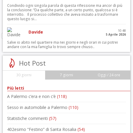
Condivido ogni singola parola di questa riflessione ma ancor di più
la conclusione: “Da qualche parte, a un certo punto, qualcosa si è
interrotto. Il processo collettivo che aveva iniziato a trasformare
questo luogo si...
10:48
Davide
5 Aprile 2026
Salve io abito nel quartiere ma nei giorni e negli orari in cui potrei
andare con la mia famiglia lo trovo sempre chiuso..
Hot Post
30 giorni
7 giorni
Oggi / 24 ore
Più letti
A Palermo c’era e non c’è
(118)
Sesso in automobile a Palermo
(110)
Statistiche commenti
(57)
402esimo “Festino” di Santa Rosalia
(54)