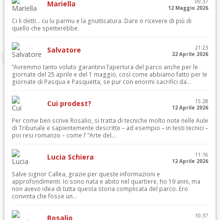
09:37
Mariella
12 Maggio 2026
Ci li detti… cu lu parmu e la gnutticatura. Dare o ricevere di più di
quello che spetterebbe.
21:23
Salvatore
22 Aprile 2026
“Avremmo tanto voluto garantirvi l’apertura del parco anche per le
giornate del 25 aprile e del 1 maggio, così come abbiamo fatto per le
giornate di Pasqua e Pasquetta, se pur con enormi sacrifici da...
15:28
Cui prodest?
12 Aprile 2026
Per come ben scrive Rosalio, si tratta di tecniche molto note nelle Aule
di Tribunale e sapientemente descritte – ad esempio – in testi tecnici –
poi resi romanzo – come l’ “Arte del...
11:16
Lucia Schiera
12 Aprile 2026
Salve signor Callea, grazie per queste informazioni e
approfondimenti. Io sono nata e abito nel quartiere, ho 19 anni, ma
non avevo idea di tutta questa storia complicata del parco. Ero
convinta che fosse un...
10:37
Rosalio