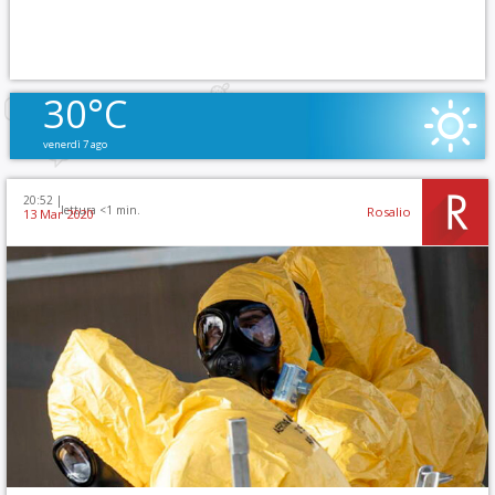
30°C
venerdì 7 ago
20:52 |
lettura <1 min.
Rosalio
13 Mar 2020