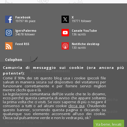
Facebook
X
19797
Mi piace
19771
follower
IgersPalermo
Canale YouTube
34678
follower
136
iscritti
Feed RSS
Notifiche desktop
130
iscritti
Colophon
Policy
Camurrìa di messaggio sui cookie (ora ancora più
Pubblicità
Statistiche commenti
potente!):
Contatti
Come il 90% dei siti questo blog usa i cookie (piccoli file
salvati in maniera sicura sul dispositivo del visitatore) per
funzionare correttamente e per fornire servizi migliori
Rosalio è il blog di Palermo
mentre clicchi qua e là.
La legislazione comunitaria dell'Ue vuole che te lo diciamo,
754 autori
raccontano Palermo dal loro punto di vista.
ecco perché questa camurrìa di avviso che appare soltanto
Anche tu puoi essere uno degli autori: inviaci un'
e-mail
. Rosalio ha
la prima volta che ci visiti. Se vuoi saperne di più o negare il
anche una sezione
fotoblog
e una sezione
videoblog
.
consenso a tutti o ad alcuni cookie
clicca qui
. Chiudendo
questo banner, scorrendo questa pagina o cliccando su
Design
cut&paste
qualunque suo elemento acconsenti all'uso dei cookie.
Clicca sul pulsantone verde e non lo vedrai più, ok?
Rosalio.it
Da un'idea di
Tony Siino
Va bene, levati
Segui Rosalio su
facebook
,
X
e
Instagram
x