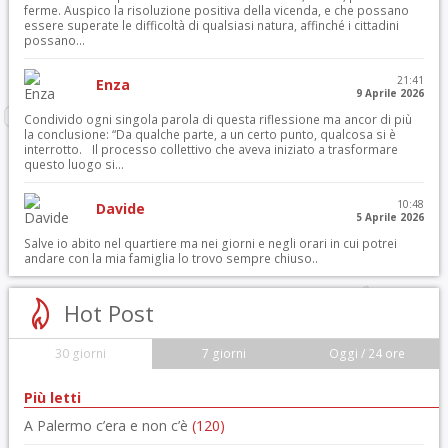
ferme. Auspico la risoluzione positiva della vicenda, e che possano
essere superate le difficoltà di qualsiasi natura, affinché i cittadini
possano...
21:41
Enza
9 Aprile 2026
Condivido ogni singola parola di questa riflessione ma ancor di più
la conclusione: “Da qualche parte, a un certo punto, qualcosa si è
interrotto. Il processo collettivo che aveva iniziato a trasformare
questo luogo si...
10:48
Davide
5 Aprile 2026
Salve io abito nel quartiere ma nei giorni e negli orari in cui potrei
andare con la mia famiglia lo trovo sempre chiuso..
Hot Post
30 giorni
7 giorni
Oggi / 24 ore
Più letti
A Palermo c’era e non c’è
(120)