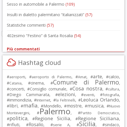
Sesso in automobile a Palermo
(109)
Insulti in dialetto palermitano “italianizzati”
(57)
Statistiche commenti
(57)
402esimo “Festino” di Santa Rosalia
(54)
Più commentati
Hashtag cloud
arte
calcio
#
, #
, #
, #
, #
,
aeroporti
aeroporto di Palermo
Amat
Comune di Palermo
#
, #
cinema
, #
,
Catania
Cosa nostra
#
concerti
, #
Consiglio comunale
, #
, #
,
cultura
elezioni
Diego Cammarata
#
, #
, #
, #
,
eventi
fotografia
Leoluca Orlando
immondizia
#
, #
, #
, #
,
Internet
la Feltrinelli
mafia
musica
libri
mostre
#
, #
, #
Mondello
, #
, #
, #
Nuovo
Palermo
, #
, #
,
Montevergini
Partito Democratico
politica
Regione Sicilia
Regione Siciliana
#
, #
, #
,
Sicilia
Rosalio
rifiuti
#
, #
, #
, #
, #
sindaco
,
serie A