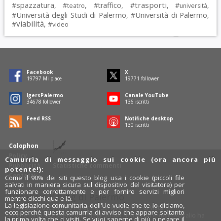
spazzatura
trasporti
#
, #
, #
traffico
, #
, #
,
teatro
università
Università degli Studi di Palermo
Università di Palermo
#
, #
,
viabilità
#
, #
video
Facebook
X
19797
Mi piace
19771
follower
IgersPalermo
Canale YouTube
34678
follower
136
iscritti
Feed RSS
Notifiche desktop
130
iscritti
Colophon
Policy
Camurrìa di messaggio sui cookie (ora ancora più
Pubblicità
Statistiche commenti
potente!):
Contatti
Come il 90% dei siti questo blog usa i cookie (piccoli file
salvati in maniera sicura sul dispositivo del visitatore) per
funzionare correttamente e per fornire servizi migliori
Rosalio è il blog di Palermo
mentre clicchi qua e là.
La legislazione comunitaria dell'Ue vuole che te lo diciamo,
754 autori
raccontano Palermo dal loro punto di vista.
ecco perché questa camurrìa di avviso che appare soltanto
Anche tu puoi essere uno degli autori: inviaci un'
e-mail
. Rosalio ha
la prima volta che ci visiti. Se vuoi saperne di più o negare il