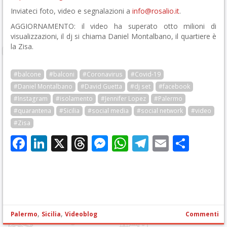
Inviateci foto, video e segnalazioni a
info@rosalio.it
.
AGGIORNAMENTO: il video ha superato otto milioni di
visualizzazioni, il dj si chiama Daniel Montalbano, il quartiere è
la Zisa.
#balcone
#balconi
#Coronavirus
#Covid-19
#Daniel Montalbano
#David Guetta
#dj set
#facebook
#Instagram
#isolamento
#Jennifer Lopez
#Palermo
#quarantena
#Sicilia
#social media
#social network
#video
#Zisa
Facebook
LinkedIn
X
Threads
Messenger
WhatsApp
Telegram
Email
Cond
,
,
Palermo
Sicilia
Videoblog
Commenti