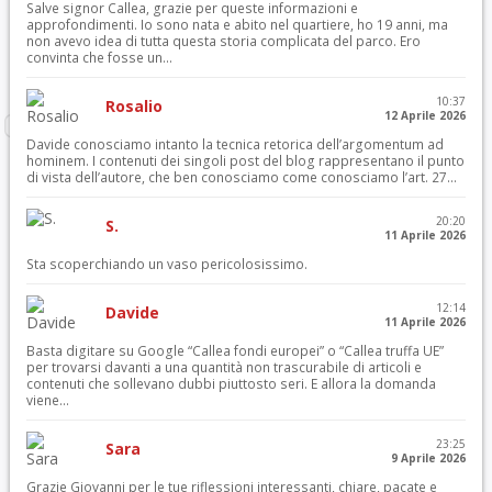
Salve signor Callea, grazie per queste informazioni e
approfondimenti. Io sono nata e abito nel quartiere, ho 19 anni, ma
non avevo idea di tutta questa storia complicata del parco. Ero
convinta che fosse un...
10:37
Rosalio
12 Aprile 2026
Davide conosciamo intanto la tecnica retorica dell’argomentum ad
hominem. I contenuti dei singoli post del blog rappresentano il punto
di vista dell’autore, che ben conosciamo come conosciamo l’art. 27...
20:20
S.
11 Aprile 2026
Sta scoperchiando un vaso pericolosissimo.
12:14
Davide
11 Aprile 2026
Basta digitare su Google “Callea fondi europei” o “Callea truffa UE”
per trovarsi davanti a una quantità non trascurabile di articoli e
contenuti che sollevano dubbi piuttosto seri. E allora la domanda
viene...
23:25
Sara
9 Aprile 2026
Grazie Giovanni per le tue riflessioni interessanti, chiare, pacate e