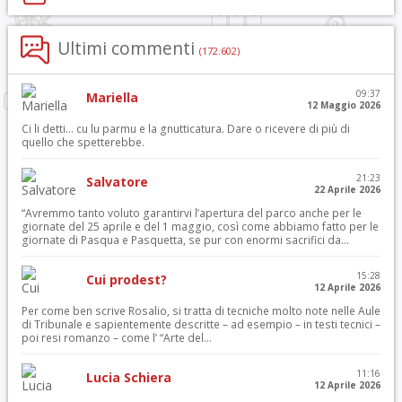
Ultimi commenti
(172.602)
09:37
Mariella
12 Maggio 2026
Ci li detti… cu lu parmu e la gnutticatura. Dare o ricevere di più di
quello che spetterebbe.
21:23
Salvatore
22 Aprile 2026
“Avremmo tanto voluto garantirvi l’apertura del parco anche per le
giornate del 25 aprile e del 1 maggio, così come abbiamo fatto per le
giornate di Pasqua e Pasquetta, se pur con enormi sacrifici da...
15:28
Cui prodest?
12 Aprile 2026
Per come ben scrive Rosalio, si tratta di tecniche molto note nelle Aule
di Tribunale e sapientemente descritte – ad esempio – in testi tecnici –
poi resi romanzo – come l’ “Arte del...
11:16
Lucia Schiera
12 Aprile 2026