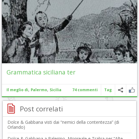
Grammatica siciliana ter
,
,
Il meglio di
Palermo
Sicilia
74 commenti
Tag
Post correlati
Dolce & Gabbana visti dai “nemici della contentezza” (di
Orlando)
Dolce & Gabbana a Palermo, Monreale e Trabia per “Alte