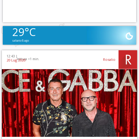
29°C
sabato 8 ago
12:43 |
lettura <1 min.
Rosalio
20 Lug 2020