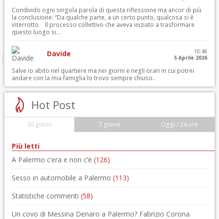
Condivido ogni singola parola di questa riflessione ma ancor di più
la conclusione: “Da qualche parte, a un certo punto, qualcosa si è
interrotto. Il processo collettivo che aveva iniziato a trasformare
questo luogo si...
10:48
Davide
5 Aprile 2026
Salve io abito nel quartiere ma nei giorni e negli orari in cui potrei
andare con la mia famiglia lo trovo sempre chiuso..
Hot Post
30 giorni
7 giorni
Oggi / 24 ore
Più letti
A Palermo c’era e non c’è
(126)
Sesso in automobile a Palermo
(113)
Statistiche commenti
(58)
Un covo di Messina Denaro a Palermo? Fabrizio Corona