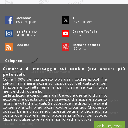
Facebook
X
19797
Mi piace
19771
follower
IgersPalermo
Canale YouTube
34678
follower
136
iscritti
Feed RSS
Notifiche desktop
130
iscritti
Colophon
Policy
Camurrìa di messaggio sui cookie (ora ancora più
Pubblicità
Statistiche commenti
potente!):
Contatti
Come il 90% dei siti questo blog usa i cookie (piccoli file
salvati in maniera sicura sul dispositivo del visitatore) per
funzionare correttamente e per fornire servizi migliori
Rosalio è il blog di Palermo
mentre clicchi qua e là.
La legislazione comunitaria dell'Ue vuole che te lo diciamo,
754 autori
raccontano Palermo dal loro punto di vista.
ecco perché questa camurrìa di avviso che appare soltanto
Anche tu puoi essere uno degli autori: inviaci un'
e-mail
. Rosalio ha
la prima volta che ci visiti. Se vuoi saperne di più o negare il
anche una sezione
fotoblog
e una sezione
videoblog
.
consenso a tutti o ad alcuni cookie
clicca qui
. Chiudendo
questo banner, scorrendo questa pagina o cliccando su
Design
cut&paste
qualunque suo elemento acconsenti all'uso dei cookie.
Clicca sul pulsantone verde e non lo vedrai più, ok?
Rosalio.it
Da un'idea di
Tony Siino
Va bene, levati
Segui Rosalio su
facebook
,
X
e
Instagram
x