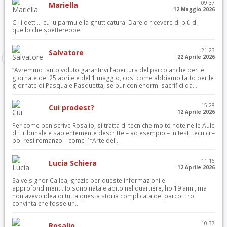
09:37
Mariella
12 Maggio 2026
Ci li detti… cu lu parmu e la gnutticatura. Dare o ricevere di più di
quello che spetterebbe.
21:23
Salvatore
22 Aprile 2026
“Avremmo tanto voluto garantirvi l’apertura del parco anche per le
giornate del 25 aprile e del 1 maggio, così come abbiamo fatto per le
giornate di Pasqua e Pasquetta, se pur con enormi sacrifici da...
15:28
Cui prodest?
12 Aprile 2026
Per come ben scrive Rosalio, si tratta di tecniche molto note nelle Aule
di Tribunale e sapientemente descritte – ad esempio – in testi tecnici –
poi resi romanzo – come l’ “Arte del...
11:16
Lucia Schiera
12 Aprile 2026
Salve signor Callea, grazie per queste informazioni e
approfondimenti. Io sono nata e abito nel quartiere, ho 19 anni, ma
non avevo idea di tutta questa storia complicata del parco. Ero
convinta che fosse un...
10:37
Rosalio