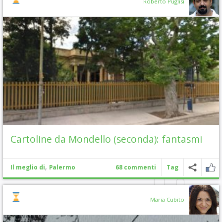
Roberto Puglisi
Cartoline da Mondello (seconda): fantasmi
,
Il meglio di
Palermo
68 commenti
Tag
Maria Cubito