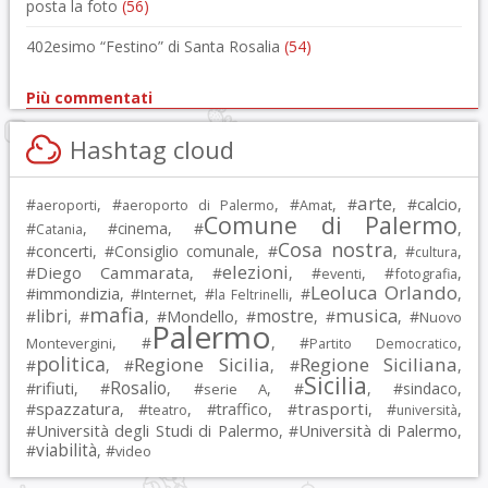
posta la foto
(56)
402esimo “Festino” di Santa Rosalia
(54)
Più commentati
Hashtag cloud
arte
calcio
#
, #
, #
, #
, #
,
aeroporti
aeroporto di Palermo
Amat
Comune di Palermo
#
, #
cinema
, #
,
Catania
Cosa nostra
#
concerti
, #
Consiglio comunale
, #
, #
,
cultura
elezioni
Diego Cammarata
#
, #
, #
, #
,
eventi
fotografia
Leoluca Orlando
immondizia
#
, #
, #
, #
,
Internet
la Feltrinelli
mafia
musica
libri
mostre
#
, #
, #
Mondello
, #
, #
, #
Nuovo
Palermo
, #
, #
,
Montevergini
Partito Democratico
politica
Regione Sicilia
Regione Siciliana
#
, #
, #
,
Sicilia
Rosalio
rifiuti
#
, #
, #
, #
, #
sindaco
,
serie A
spazzatura
trasporti
#
, #
, #
traffico
, #
, #
,
teatro
università
Università degli Studi di Palermo
Università di Palermo
#
, #
,
viabilità
#
, #
video