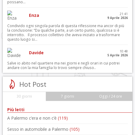
possano...
21:41
Enza
9 Aprile 2026
Condivido ogni singola parola di questa riflessione ma ancor di più
la conclusione: “Da qualche parte, a un certo punto, qualcosa si è
interrotto. Il processo collettivo che aveva iniziato a trasformare
questo luogo si...
10:48
Davide
5 Aprile 2026
Salve io abito nel quartiere ma nei giorni e negli orari in cui potrei
andare con la mia famiglia lo trovo sempre chiuso..
Hot Post
30 giorni
7 giorni
Oggi / 24 ore
Più letti
A Palermo c’era e non c’è
(119)
Sesso in automobile a Palermo
(105)