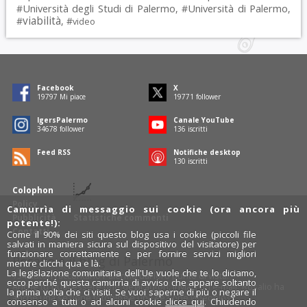
Università degli Studi di Palermo
Università di Palermo
#
, #
,
viabilità
#
, #
video
Facebook
X
19797
Mi piace
19771
follower
IgersPalermo
Canale YouTube
34678
follower
136
iscritti
Feed RSS
Notifiche desktop
130
iscritti
Colophon
Policy
Camurrìa di messaggio sui cookie (ora ancora più
Pubblicità
Statistiche commenti
potente!):
Contatti
Come il 90% dei siti questo blog usa i cookie (piccoli file
salvati in maniera sicura sul dispositivo del visitatore) per
funzionare correttamente e per fornire servizi migliori
Rosalio è il blog di Palermo
mentre clicchi qua e là.
La legislazione comunitaria dell'Ue vuole che te lo diciamo,
754 autori
raccontano Palermo dal loro punto di vista.
ecco perché questa camurrìa di avviso che appare soltanto
Anche tu puoi essere uno degli autori: inviaci un'
e-mail
. Rosalio ha
la prima volta che ci visiti. Se vuoi saperne di più o negare il
anche una sezione
fotoblog
e una sezione
videoblog
.
consenso a tutti o ad alcuni cookie
clicca qui
. Chiudendo