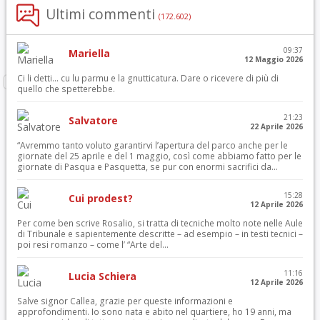
Ultimi commenti
(172.602)
09:37
Mariella
12 Maggio 2026
Ci li detti… cu lu parmu e la gnutticatura. Dare o ricevere di più di
quello che spetterebbe.
21:23
Salvatore
22 Aprile 2026
“Avremmo tanto voluto garantirvi l’apertura del parco anche per le
giornate del 25 aprile e del 1 maggio, così come abbiamo fatto per le
giornate di Pasqua e Pasquetta, se pur con enormi sacrifici da...
15:28
Cui prodest?
12 Aprile 2026
Per come ben scrive Rosalio, si tratta di tecniche molto note nelle Aule
di Tribunale e sapientemente descritte – ad esempio – in testi tecnici –
poi resi romanzo – come l’ “Arte del...
11:16
Lucia Schiera
12 Aprile 2026
Salve signor Callea, grazie per queste informazioni e
approfondimenti. Io sono nata e abito nel quartiere, ho 19 anni, ma