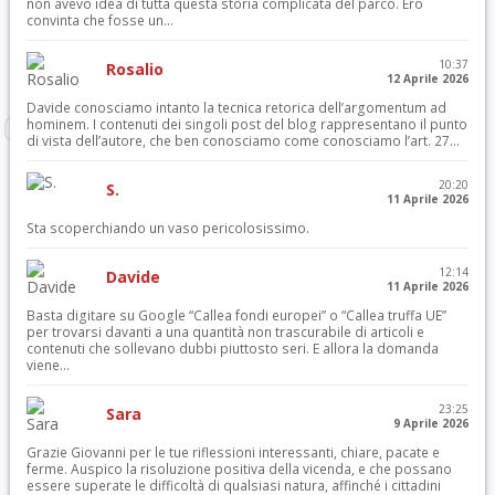
non avevo idea di tutta questa storia complicata del parco. Ero
convinta che fosse un...
10:37
Rosalio
12 Aprile 2026
Davide conosciamo intanto la tecnica retorica dell’argomentum ad
hominem. I contenuti dei singoli post del blog rappresentano il punto
di vista dell’autore, che ben conosciamo come conosciamo l’art. 27...
20:20
S.
11 Aprile 2026
Sta scoperchiando un vaso pericolosissimo.
12:14
Davide
11 Aprile 2026
Basta digitare su Google “Callea fondi europei” o “Callea truffa UE”
per trovarsi davanti a una quantità non trascurabile di articoli e
contenuti che sollevano dubbi piuttosto seri. E allora la domanda
viene...
23:25
Sara
9 Aprile 2026
Grazie Giovanni per le tue riflessioni interessanti, chiare, pacate e
ferme. Auspico la risoluzione positiva della vicenda, e che possano
essere superate le difficoltà di qualsiasi natura, affinché i cittadini