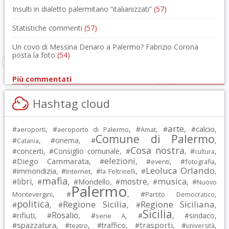
Insulti in dialetto palermitano “italianizzati”
(57)
Statistiche commenti
(57)
Un covo di Messina Denaro a Palermo? Fabrizio Corona
posta la foto
(54)
Più commentati
Hashtag cloud
arte
calcio
#
, #
, #
, #
, #
,
aeroporti
aeroporto di Palermo
Amat
Comune di Palermo
#
, #
cinema
, #
,
Catania
Cosa nostra
#
concerti
, #
Consiglio comunale
, #
, #
,
cultura
elezioni
Diego Cammarata
#
, #
, #
, #
,
eventi
fotografia
Leoluca Orlando
immondizia
#
, #
, #
, #
,
Internet
la Feltrinelli
mafia
musica
libri
mostre
#
, #
, #
Mondello
, #
, #
, #
Nuovo
Palermo
, #
, #
,
Montevergini
Partito Democratico
politica
Regione Sicilia
Regione Siciliana
#
, #
, #
,
Sicilia
Rosalio
rifiuti
#
, #
, #
, #
, #
sindaco
,
serie A
spazzatura
trasporti
#
, #
, #
traffico
, #
, #
,
teatro
università