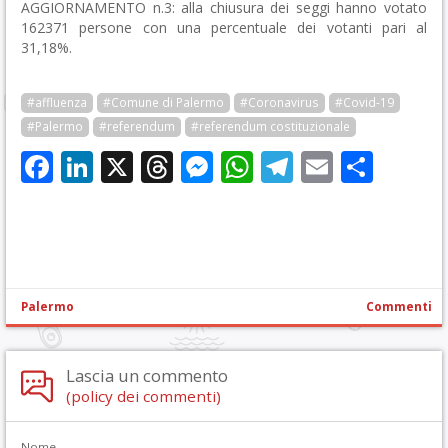
AGGIORNAMENTO n.3: alla chiusura dei seggi hanno votato
162371 persone con una percentuale dei votanti pari al
31,18%.
#affluenza
#Comune di Palermo
#Coronavirus
#Covid-19
#Palermo
#referendum
#referendum costituzionale
Facebook
LinkedIn
X
Threads
Messenger
WhatsApp
Telegram
Email
Cond
Palermo
Commenti
Lascia un commento
(policy dei commenti)
Nome