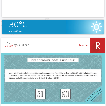
30°C
giovedì 6 ago
12:50 |
lettura <1 min.
Rosalio
20 Set 2020