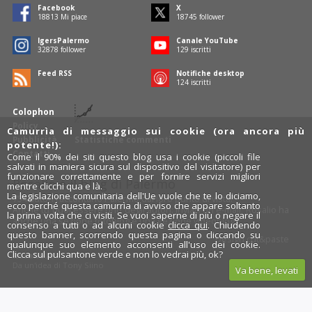
Facebook
X
19186
Mi piace
19126
follower
IgersPalermo
Canale YouTube
33546
follower
132
iscritti
Feed RSS
Notifiche desktop
126
iscritti
Colophon
Policy
Camurrìa di messaggio sui cookie (ora ancora più
Pubblicità
Statistiche commenti
potente!):
Contatti
Come il 90% dei siti questo blog usa i cookie (piccoli file
salvati in maniera sicura sul dispositivo del visitatore) per
funzionare correttamente e per fornire servizi migliori
Rosalio è il blog di Palermo
mentre clicchi qua e là.
La legislazione comunitaria dell'Ue vuole che te lo diciamo,
754 autori
raccontano Palermo dal loro punto di vista.
ecco perché questa camurrìa di avviso che appare soltanto
Anche tu puoi essere uno degli autori: inviaci un'
e-mail
. Rosalio ha
la prima volta che ci visiti. Se vuoi saperne di più o negare il
anche una sezione
fotoblog
e una sezione
videoblog
.
consenso a tutti o ad alcuni cookie
clicca qui
. Chiudendo
questo banner, scorrendo questa pagina o cliccando su
Design
cut&paste
qualunque suo elemento acconsenti all'uso dei cookie.
Clicca sul pulsantone verde e non lo vedrai più, ok?
Rosalio.it
Da un'idea di
Tony Siino
Va bene, levati
Segui Rosalio su
facebook
,
X
e
Instagram
x