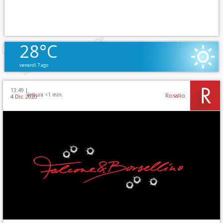
28°C
venerdì 7 ago
13:49 |
lettura <1 min.
Rosalio
4 Dic 2020