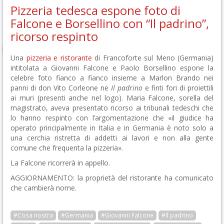
Pizzeria tedesca espone foto di
Falcone e Borsellino con “Il padrino”,
ricorso respinto
Una
pizzeria e ristorante
di Francoforte sul Meno (Germania)
intitolata a Giovanni Falcone e Paolo Borsellino espone la
celebre foto fianco a fianco insieme a Marlon Brando nei
panni di don Vito Corleone ne
Il padrino
e finti fori di proiettili
ai muri (presenti anche nel logo). Maria Falcone, sorella del
magistrato, aveva presentato ricorso ai tribunali tedeschi che
lo hanno respinto con l’argomentazione che «il giudice ha
operato principalmente in Italia e in Germania è noto solo a
una cerchia ristretta di addetti ai lavori e non alla gente
comune che frequenta la pizzeria».
La Falcone ricorrerà in appello.
AGGIORNAMENTO: la proprietà del ristorante ha comunicato
che cambierà nome.
#Cosa nostra
#Germania
#Giovanni Falcone
#Il padrino