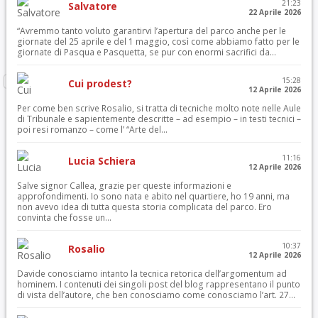
21:23
Salvatore
22 Aprile 2026
“Avremmo tanto voluto garantirvi l’apertura del parco anche per le
giornate del 25 aprile e del 1 maggio, così come abbiamo fatto per le
giornate di Pasqua e Pasquetta, se pur con enormi sacrifici da...
15:28
Cui prodest?
12 Aprile 2026
Per come ben scrive Rosalio, si tratta di tecniche molto note nelle Aule
di Tribunale e sapientemente descritte – ad esempio – in testi tecnici –
poi resi romanzo – come l’ “Arte del...
11:16
Lucia Schiera
12 Aprile 2026
Salve signor Callea, grazie per queste informazioni e
approfondimenti. Io sono nata e abito nel quartiere, ho 19 anni, ma
non avevo idea di tutta questa storia complicata del parco. Ero
convinta che fosse un...
10:37
Rosalio
12 Aprile 2026
Davide conosciamo intanto la tecnica retorica dell’argomentum ad
hominem. I contenuti dei singoli post del blog rappresentano il punto
di vista dell’autore, che ben conosciamo come conosciamo l’art. 27...