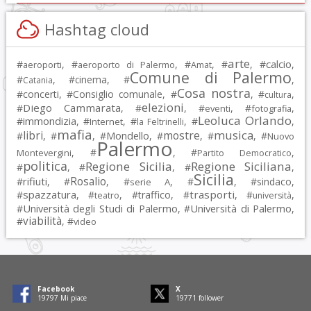
Hashtag cloud
arte
calcio
#
, #
, #
, #
, #
,
aeroporti
aeroporto di Palermo
Amat
Comune di Palermo
#
, #
cinema
, #
,
Catania
Cosa nostra
#
concerti
, #
Consiglio comunale
, #
, #
,
cultura
elezioni
Diego Cammarata
#
, #
, #
, #
,
eventi
fotografia
Leoluca Orlando
immondizia
#
, #
, #
, #
,
Internet
la Feltrinelli
mafia
musica
libri
mostre
#
, #
, #
Mondello
, #
, #
, #
Nuovo
Palermo
, #
, #
,
Montevergini
Partito Democratico
politica
Regione Sicilia
Regione Siciliana
#
, #
, #
,
Sicilia
Rosalio
rifiuti
#
, #
, #
, #
, #
sindaco
,
serie A
spazzatura
trasporti
#
, #
, #
traffico
, #
, #
,
teatro
università
Università degli Studi di Palermo
Università di Palermo
#
, #
,
viabilità
#
, #
video
Facebook
X
19797
Mi piace
19771
follower