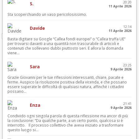
20:20
S.
11 Aprile 2026
Sta scoperchiando un vaso pericolosissimo.
12:14
Davide
11 Aprile 2026
Basta digitare su Google “Callea fondi europei” o “Callea truffa UE”
per trovarsi davanti a una quantità non trascurabile di articoli e
contenuti che sollevano dubbi piuttosto seri. E allora la domanda
viene...
23:25
Sara
9 Aprile 2026
Grazie Giovanni per le tue riflessioni interessanti, chiare, pacate e
ferme. Auspico la risoluzione positiva della vicenda, e che possano
essere superate le difficoltà di qualsiasi natura, affinché i cittadini
possano...
21:41
Enza
9 Aprile 2026
Condivido ogni singola parola di questa riflessione ma ancor di più
la conclusione: “Da qualche parte, a un certo punto, qualcosa si è
interrotto. Il processo collettivo che aveva iniziato a trasformare
questo luogo si...