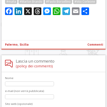
#mafia
#Marlon Brando
#Paolo Borsellino
#Vito Corleone
Facebook
LinkedIn
X
Threads
Messenger
WhatsApp
Telegram
Email
Cond
,
Palermo
Sicilia
Commenti
Lascia un commento
(policy dei commenti)
Nome
e-mail (non verrà pubblicata)
Sito web (opzionale)