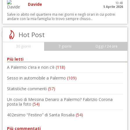
10:48
Davide
5 Aprile 2026
Salve io abito nel quartiere ma nei giorni e negli orari in cui potrei
andare con la mia famiglia lo trovo sempre chiuso..
Hot Post
30 giorni
7 giorni
Oggi / 24 ore
Più letti
A Palermo c’era e non c’è
(118)
Sesso in automobile a Palermo
(109)
Statistiche commenti
(57)
Un covo di Messina Denaro a Palermo? Fabrizio Corona
posta la foto
(54)
402esimo “Festino” di Santa Rosalia
(54)
Più commentati