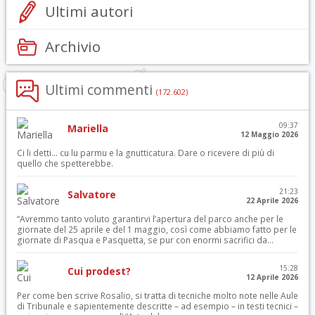
Ultimi autori
Archivio
Ultimi commenti
(172.602)
09:37
Mariella
12 Maggio 2026
Ci li detti… cu lu parmu e la gnutticatura. Dare o ricevere di più di
quello che spetterebbe.
21:23
Salvatore
22 Aprile 2026
“Avremmo tanto voluto garantirvi l’apertura del parco anche per le
giornate del 25 aprile e del 1 maggio, così come abbiamo fatto per le
giornate di Pasqua e Pasquetta, se pur con enormi sacrifici da...
15:28
Cui prodest?
12 Aprile 2026
Per come ben scrive Rosalio, si tratta di tecniche molto note nelle Aule
di Tribunale e sapientemente descritte – ad esempio – in testi tecnici –