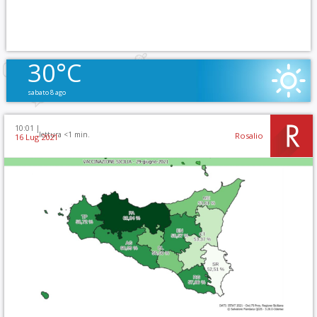
30°C
sabato 8 ago
10:01 |
lettura <1 min.
Rosalio
16 Lug 2021