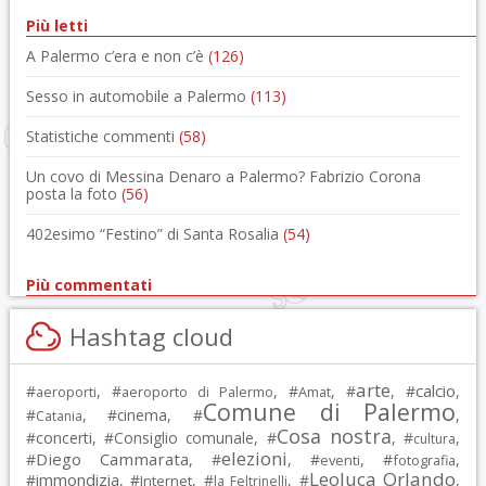
Più letti
A Palermo c’era e non c’è
(126)
Sesso in automobile a Palermo
(113)
Statistiche commenti
(58)
Un covo di Messina Denaro a Palermo? Fabrizio Corona
posta la foto
(56)
402esimo “Festino” di Santa Rosalia
(54)
Più commentati
Hashtag cloud
arte
calcio
#
, #
, #
, #
, #
,
aeroporti
aeroporto di Palermo
Amat
Comune di Palermo
#
, #
cinema
, #
,
Catania
Cosa nostra
#
concerti
, #
Consiglio comunale
, #
, #
,
cultura
elezioni
Diego Cammarata
#
, #
, #
, #
,
eventi
fotografia
Leoluca Orlando
immondizia
#
, #
, #
, #
,
Internet
la Feltrinelli