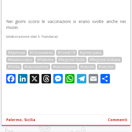
Nei giorni scorsi le vaccinazioni si erano svolte anche nei
musei.
(elaborazione dati S. Fiandaca)
#Aperivax
#Coronavirus
#Covid-19
#green pass
#Nautoscopio
#Palermo
#Regione Sicilia
#Regione Siciliana
#Sicilia
#vaccinazione
#vaccinazioni
#vaccini
#vaccino
Facebook
LinkedIn
X
Threads
Messenger
WhatsApp
Telegram
Email
Cond
,
Palermo
Sicilia
Commenti