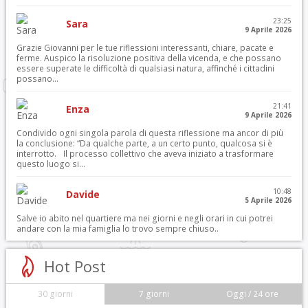
23:25
Sara
9 Aprile 2026
Grazie Giovanni per le tue riflessioni interessanti, chiare, pacate e
ferme. Auspico la risoluzione positiva della vicenda, e che possano
essere superate le difficoltà di qualsiasi natura, affinché i cittadini
possano...
21:41
Enza
9 Aprile 2026
Condivido ogni singola parola di questa riflessione ma ancor di più
la conclusione: “Da qualche parte, a un certo punto, qualcosa si è
interrotto. Il processo collettivo che aveva iniziato a trasformare
questo luogo si...
10:48
Davide
5 Aprile 2026
Salve io abito nel quartiere ma nei giorni e negli orari in cui potrei
andare con la mia famiglia lo trovo sempre chiuso..
Hot Post
30 giorni
7 giorni
Oggi / 24 ore