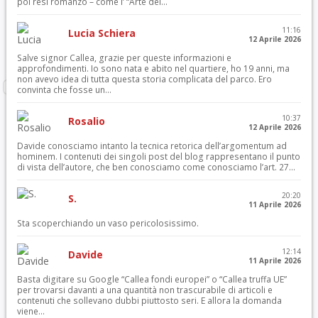
poi resi romanzo – come l’ “Arte del...
11:16
Lucia Schiera
12 Aprile 2026
Salve signor Callea, grazie per queste informazioni e
approfondimenti. Io sono nata e abito nel quartiere, ho 19 anni, ma
non avevo idea di tutta questa storia complicata del parco. Ero
convinta che fosse un...
10:37
Rosalio
12 Aprile 2026
Davide conosciamo intanto la tecnica retorica dell’argomentum ad
hominem. I contenuti dei singoli post del blog rappresentano il punto
di vista dell’autore, che ben conosciamo come conosciamo l’art. 27...
20:20
S.
11 Aprile 2026
Sta scoperchiando un vaso pericolosissimo.
12:14
Davide
11 Aprile 2026
Basta digitare su Google “Callea fondi europei” o “Callea truffa UE”
per trovarsi davanti a una quantità non trascurabile di articoli e
contenuti che sollevano dubbi piuttosto seri. E allora la domanda
viene...