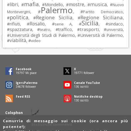
mafia
musica
libri
mostre
#
, #
, #
Mondello
, #
, #
, #
Nuovo
Palermo
, #
, #
,
Montevergini
Partito Democratico
politica
Regione Sicilia
Regione Siciliana
#
, #
, #
,
Sicilia
Rosalio
rifiuti
#
, #
, #
, #
, #
sindaco
,
serie A
spazzatura
trasporti
#
, #
, #
traffico
, #
, #
,
teatro
università
Università degli Studi di Palermo
Università di Palermo
#
, #
,
viabilità
#
, #
video
Facebook
X
19797
Mi piace
19771
follower
IgersPalermo
Canale YouTube
34678
follower
136
iscritti
Feed RSS
Notifiche desktop
130
iscritti
Colophon
Policy
Camurrìa di messaggio sui cookie (ora ancora più
Pubblicità
Statistiche commenti
potente!):
Contatti