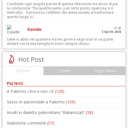
Condivido ogni singola parola di questa riflessione ma ancor di più
la conclusione: “Da qualche parte, a un certo punto, qualcosa si è
interrotto. Il processo collettivo che aveva iniziato a trasformare
questo luogo si...
10:48
Davide
5 Aprile 2026
Salve io abito nel quartiere ma nei giorni e negli orari in cui potrei
andare con la mia famiglia lo trovo sempre chiuso..
Hot Post
30 giorni
7 giorni
Oggi / 24 ore
Più letti
A Palermo c’era e non c’è
(120)
Sesso in automobile a Palermo
(109)
Insulti in dialetto palermitano “italianizzati”
(58)
Statistiche commenti
(57)