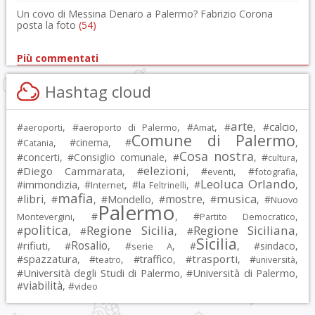
Un covo di Messina Denaro a Palermo? Fabrizio Corona
posta la foto
(54)
Più commentati
Hashtag cloud
arte
calcio
#
, #
, #
, #
, #
,
aeroporti
aeroporto di Palermo
Amat
Comune di Palermo
#
, #
cinema
, #
,
Catania
Cosa nostra
#
concerti
, #
Consiglio comunale
, #
, #
,
cultura
elezioni
Diego Cammarata
#
, #
, #
, #
,
eventi
fotografia
Leoluca Orlando
immondizia
#
, #
, #
, #
,
Internet
la Feltrinelli
mafia
musica
libri
mostre
#
, #
, #
Mondello
, #
, #
, #
Nuovo
Palermo
, #
, #
,
Montevergini
Partito Democratico
politica
Regione Sicilia
Regione Siciliana
#
, #
, #
,
Sicilia
Rosalio
rifiuti
#
, #
, #
, #
, #
sindaco
,
serie A
spazzatura
trasporti
#
, #
, #
traffico
, #
, #
,
teatro
università
Università degli Studi di Palermo
Università di Palermo
#
, #
,
viabilità
#
, #
video