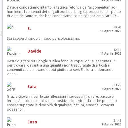
Davide conosciamo intanto la tecnica retorica dell’argomentum ad
hominem. I contenuti dei singoli post del blog rappresentano il punto
di vista dell’autore, che ben conosciamo come conosciamo l’art. 27...
20:20
S.
11 Aprile 2026
Sta scoperchiando un vaso pericolosissimo.
12:14
Davide
11 Aprile 2026
Basta digitare su Google “Callea fondi europei” o “Callea truffa UE”
per trovarsi davanti a una quantità non trascurabile di articoli e
contenuti che sollevano dubbi piuttosto seri. E allora la domanda
viene...
23:25
Sara
9 Aprile 2026
Grazie Giovanni per le tue riflessioni interessanti, chiare, pacate e
ferme. Auspico la risoluzione positiva della vicenda, e che possano
essere superate le difficoltà di qualsiasi natura, affinché i cittadini
possano...
21:41
Enza
9 Aprile 2026