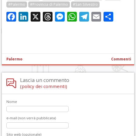
#Palermo
#Provincia di Palermo
#San Silvestro
Facebook
LinkedIn
X
Threads
Messenger
WhatsApp
Telegram
Email
Cond
Palermo
Commenti
Lascia un commento
(policy dei commenti)
Nome
e-mail (non verrà pubblicata)
Sito web (opzionale)