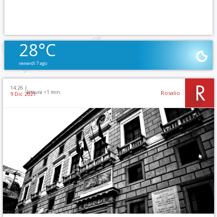
28°C
venerdì 7 ago
14:26 |
lettura <1 min.
Rosalio
9 Dic 2021