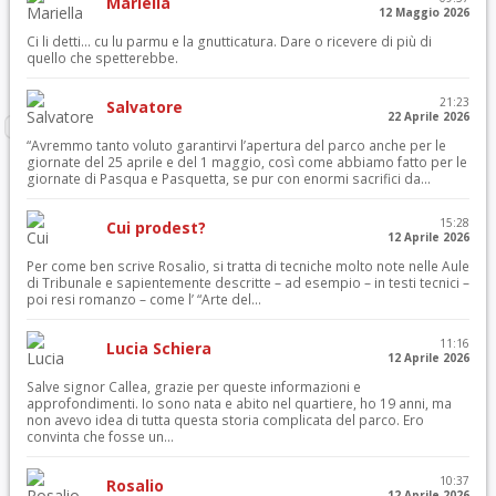
Mariella
12 Maggio 2026
Ci li detti… cu lu parmu e la gnutticatura. Dare o ricevere di più di
quello che spetterebbe.
21:23
Salvatore
22 Aprile 2026
“Avremmo tanto voluto garantirvi l’apertura del parco anche per le
giornate del 25 aprile e del 1 maggio, così come abbiamo fatto per le
giornate di Pasqua e Pasquetta, se pur con enormi sacrifici da...
15:28
Cui prodest?
12 Aprile 2026
Per come ben scrive Rosalio, si tratta di tecniche molto note nelle Aule
di Tribunale e sapientemente descritte – ad esempio – in testi tecnici –
poi resi romanzo – come l’ “Arte del...
11:16
Lucia Schiera
12 Aprile 2026
Salve signor Callea, grazie per queste informazioni e
approfondimenti. Io sono nata e abito nel quartiere, ho 19 anni, ma
non avevo idea di tutta questa storia complicata del parco. Ero
convinta che fosse un...
10:37
Rosalio
12 Aprile 2026