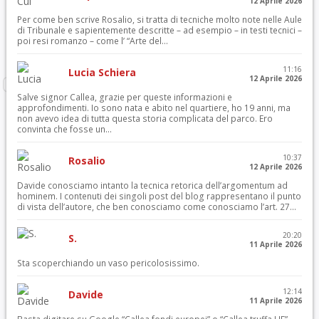
12 Aprile 2026
Per come ben scrive Rosalio, si tratta di tecniche molto note nelle Aule
di Tribunale e sapientemente descritte – ad esempio – in testi tecnici –
poi resi romanzo – come l’ “Arte del...
11:16
Lucia Schiera
12 Aprile 2026
Salve signor Callea, grazie per queste informazioni e
approfondimenti. Io sono nata e abito nel quartiere, ho 19 anni, ma
non avevo idea di tutta questa storia complicata del parco. Ero
convinta che fosse un...
10:37
Rosalio
12 Aprile 2026
Davide conosciamo intanto la tecnica retorica dell’argomentum ad
hominem. I contenuti dei singoli post del blog rappresentano il punto
di vista dell’autore, che ben conosciamo come conosciamo l’art. 27...
20:20
S.
11 Aprile 2026
Sta scoperchiando un vaso pericolosissimo.
12:14
Davide
11 Aprile 2026