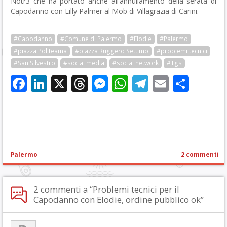
Notr3 che ha portato anche all’annullamento della serata di
Capodanno con Lilly Palmer al Mob di Villagrazia di Carini.
#Capodanno
#Comune di Palermo
#Elodie
#Palermo
#piazza Politeama
#piazza Ruggero Settimo
#problemi tecnici
#San Silvestro
#social media
#social network
#Tgs
Facebook
LinkedIn
X
Threads
Messenger
WhatsApp
Telegram
Email
Cond
Palermo
2 commenti
2 commenti a “Problemi tecnici per il
Capodanno con Elodie, ordine pubblico ok”