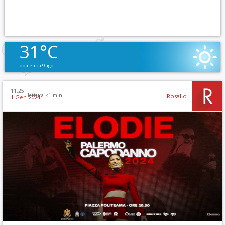
31°C
domenica 9 ago
11:25 |
lettura <1 min.
Rosalio
1 Gen 2024