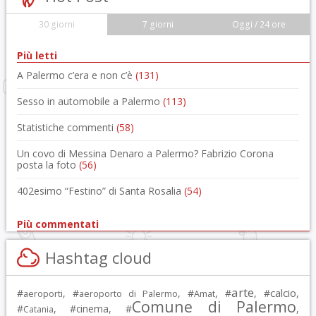
30 giorni
7 giorni
Oggi / 24 ore
Più letti
A Palermo c’era e non c’è
(131)
Sesso in automobile a Palermo
(113)
Statistiche commenti
(58)
Un covo di Messina Denaro a Palermo? Fabrizio Corona
posta la foto
(56)
402esimo “Festino” di Santa Rosalia
(54)
Più commentati
Hashtag cloud
arte
calcio
#
, #
, #
, #
, #
,
aeroporti
aeroporto di Palermo
Amat
Comune di Palermo
#
, #
cinema
, #
,
Catania