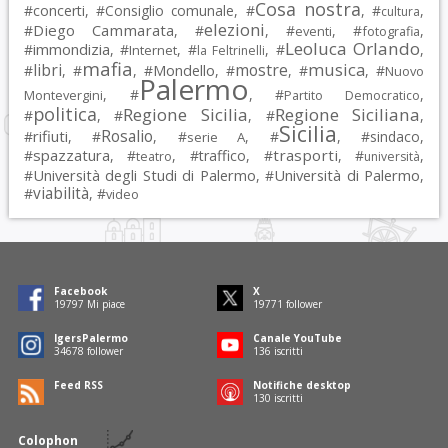
Cosa nostra
#
concerti
, #
Consiglio comunale
, #
, #
,
cultura
elezioni
Diego Cammarata
#
, #
, #
, #
,
eventi
fotografia
Leoluca Orlando
immondizia
#
, #
, #
, #
,
Internet
la Feltrinelli
mafia
musica
libri
mostre
#
, #
, #
Mondello
, #
, #
, #
Nuovo
Palermo
, #
, #
,
Montevergini
Partito Democratico
politica
Regione Sicilia
Regione Siciliana
#
, #
, #
,
Sicilia
Rosalio
rifiuti
#
, #
, #
, #
, #
sindaco
,
serie A
spazzatura
trasporti
#
, #
, #
traffico
, #
, #
,
teatro
università
Università degli Studi di Palermo
Università di Palermo
#
, #
,
viabilità
#
, #
video
Facebook
X
19797
Mi piace
19771
follower
IgersPalermo
Canale YouTube
34678
follower
136
iscritti
Feed RSS
Notifiche desktop
130
iscritti
Colophon