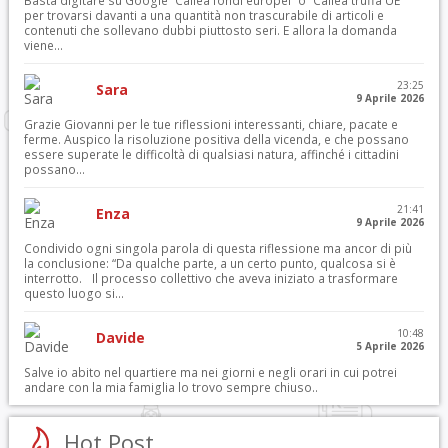
Basta digitare su Google “Callea fondi europei” o “Callea truffa UE”
per trovarsi davanti a una quantità non trascurabile di articoli e
contenuti che sollevano dubbi piuttosto seri. E allora la domanda
viene...
23:25
Sara
9 Aprile 2026
Grazie Giovanni per le tue riflessioni interessanti, chiare, pacate e
ferme. Auspico la risoluzione positiva della vicenda, e che possano
essere superate le difficoltà di qualsiasi natura, affinché i cittadini
possano...
21:41
Enza
9 Aprile 2026
Condivido ogni singola parola di questa riflessione ma ancor di più
la conclusione: “Da qualche parte, a un certo punto, qualcosa si è
interrotto. Il processo collettivo che aveva iniziato a trasformare
questo luogo si...
10:48
Davide
5 Aprile 2026
Salve io abito nel quartiere ma nei giorni e negli orari in cui potrei
andare con la mia famiglia lo trovo sempre chiuso..
Hot Post