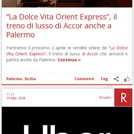
“La Dolce Vita Orient Express”, il
treno di lusso di Accor anche a
Palermo
Partiranno il prossimo 2 aprile le vendite online de
“La Dolce
Vita Orient Express”
, il treno di lusso di
Accor
che arriverà e
partirà anche da Palermo.
Continua »
,
Palermo
Sicilia
Commenti
Tag
11:21
Rosalio
19 Mar 2024