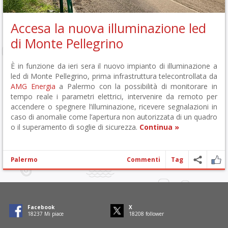
Accesa la nuova illuminazione led
di Monte Pellegrino
È in funzione da ieri sera il nuovo impianto di illuminazione a
led di Monte Pellegrino, prima infrastruttura telecontrollata da
AMG Energia
a Palermo con la possibilità di monitorare in
tempo reale i parametri elettrici, intervenire da remoto per
accendere o spegnere l’illuminazione, ricevere segnalazioni in
caso di anomalie come l’apertura non autorizzata di un quadro
o il superamento di soglie di sicurezza.
Continua »
Palermo
Commenti
Tag
Facebook
X
18671
Mi piace
18642
follower