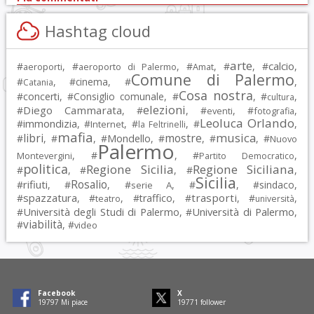
Hashtag cloud
arte
calcio
#
, #
, #
, #
, #
,
aeroporti
aeroporto di Palermo
Amat
Comune di Palermo
#
, #
cinema
, #
,
Catania
Cosa nostra
#
concerti
, #
Consiglio comunale
, #
, #
,
cultura
elezioni
Diego Cammarata
#
, #
, #
, #
,
eventi
fotografia
Leoluca Orlando
immondizia
#
, #
, #
, #
,
Internet
la Feltrinelli
mafia
musica
libri
mostre
#
, #
, #
Mondello
, #
, #
, #
Nuovo
Palermo
, #
, #
,
Montevergini
Partito Democratico
politica
Regione Sicilia
Regione Siciliana
#
, #
, #
,
Sicilia
Rosalio
rifiuti
#
, #
, #
, #
, #
sindaco
,
serie A
spazzatura
trasporti
#
, #
, #
traffico
, #
, #
,
teatro
università
Università degli Studi di Palermo
Università di Palermo
#
, #
,
viabilità
#
, #
video
Facebook
X
19797
Mi piace
19771
follower