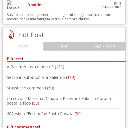
10:48
Davide
5 Aprile 2026
Salve io abito nel quartiere ma nei giorni e negli orari in cui potrei
andare con la mia famiglia lo trovo sempre chiuso..
Hot Post
30 giorni
7 giorni
Oggi / 24 ore
Più letti
A Palermo c’era e non c’è
(131)
Sesso in automobile a Palermo
(113)
Statistiche commenti
(58)
Un covo di Messina Denaro a Palermo? Fabrizio Corona
posta la foto
(56)
402esimo “Festino” di Santa Rosalia
(54)
Più commentati