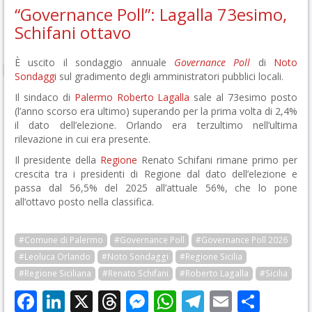
“Governance Poll”: Lagalla 73esimo,
Schifani ottavo
È uscito il sondaggio annuale
Governance Poll
di
Noto
Sondaggi
sul gradimento degli amministratori pubblici locali.
Il sindaco di
Palermo
Roberto Lagalla
sale al 73esimo posto
(l’anno scorso era ultimo) superando per la prima volta di 2,4%
il dato dell’elezione. Orlando era terzultimo nell’ultima
rilevazione in cui era presente.
Il presidente della
Regione
Renato Schifani rimane primo per
crescita tra i presidenti di Regione dal dato dell’elezione e
passa dal 56,5% del 2025 all’attuale 56%, che lo pone
all’ottavo posto nella classifica.
#Comune di Palermo
#Governance Poll
#Governance Poll 2026
#Leoluca Orlando
#Noto Sondaggi
#Regione Sicilia
#Regione Siciliana
#Renato Schifani
#Roberto Lagalla
#Sicilia
Facebook
LinkedIn
X
Threads
Messenger
WhatsApp
Telegram
Email
Cond