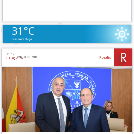
31°C
domenica 9 ago
11:12 |
lettura <1 min.
Rosalio
6 Lug 2026