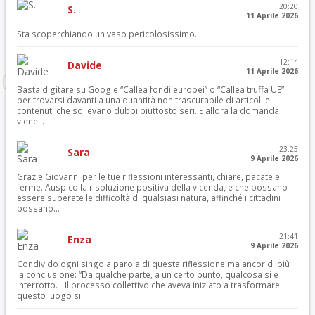
20:20
S.
11 Aprile 2026
Sta scoperchiando un vaso pericolosissimo.
12:14
Davide
11 Aprile 2026
Basta digitare su Google “Callea fondi europei” o “Callea truffa UE”
per trovarsi davanti a una quantità non trascurabile di articoli e
contenuti che sollevano dubbi piuttosto seri. E allora la domanda
viene...
23:25
Sara
9 Aprile 2026
Grazie Giovanni per le tue riflessioni interessanti, chiare, pacate e
ferme. Auspico la risoluzione positiva della vicenda, e che possano
essere superate le difficoltà di qualsiasi natura, affinché i cittadini
possano...
21:41
Enza
9 Aprile 2026
Condivido ogni singola parola di questa riflessione ma ancor di più
la conclusione: “Da qualche parte, a un certo punto, qualcosa si è
interrotto. Il processo collettivo che aveva iniziato a trasformare
questo luogo si...