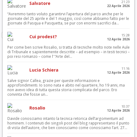
21:23
Salvatore
22 Aprile 2026
“Avremmo tanto voluto garantirvi l’apertura del parco anche per le
giornate del 25 aprile e del 1 maggio, così come abbiamo fatto per le
giornate di Pasqua e Pasquetta, se pur con enormi sacrifici da...
15:28
Cui prodest?
12 Aprile 2026
Per come ben scrive Rosalio, si tratta di tecniche molto note nelle Aule
di Tribunale e sapientemente descritte – ad esempio – in testi tecnici –
poi resi romanzo – come l’ “Arte del...
11:16
Lucia Schiera
12 Aprile 2026
Salve signor Callea, grazie per queste informazioni e
approfondimenti. Io sono nata e abito nel quartiere, ho 19 anni, ma
non avevo idea di tutta questa storia complicata del parco. Ero
convinta che fosse un...
10:37
Rosalio
12 Aprile 2026
Davide conosciamo intanto la tecnica retorica dell’argomentum ad
hominem. I contenuti dei singoli post del blog rappresentano il punto
di vista dell’autore, che ben conosciamo come conosciamo l’art. 27...