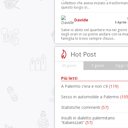
collettivo che aveva iniziato a trasformar
questo luogo si...
Davide
5 Aprile
Salve io abito nel quartiere ma nei giorni
negli orari in cui potrei andare con la mia
famiglia lo trovo sempre chiuso..
Hot Post
30 giorni
7 giorni
Oggi / 
Più letti
A Palermo c’era e non c’è
(119)
Sesso in automobile a Palermo
(105
Statistiche commenti
(57)
Insulti in dialetto palermitano
“italianizzati”
(57)