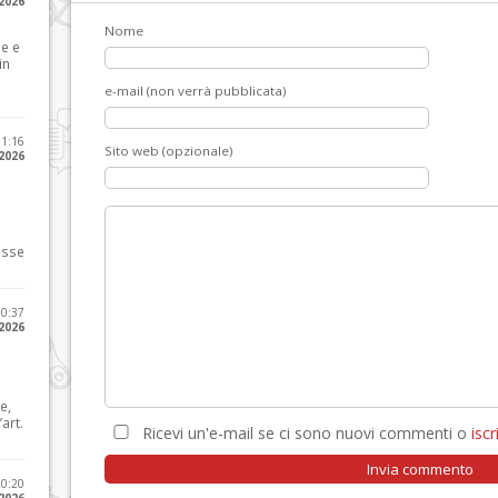
 2026
Nome
le e
in
e-mail (non verrà pubblicata)
11:16
Sito web (opzionale)
 2026
osse
10:37
 2026
e,
art.
Ricevi un'e-mail se ci sono nuovi commenti o
iscri
20:20