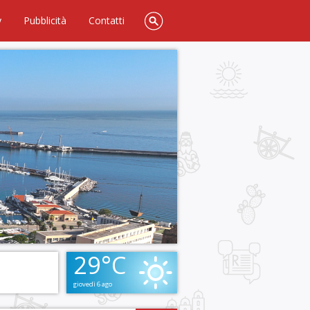
y
Pubblicità
Contatti
29°C
giovedì 6 ago