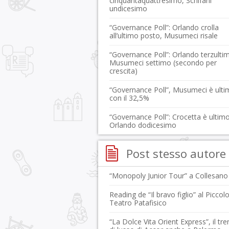
cinquantaquattresimo, Schifani
undicesimo
“Governance Poll”: Orlando crolla
all’ultimo posto, Musumeci risale
“Governance Poll”: Orlando terzulti
Musumeci settimo (secondo per
crescita)
“Governance Poll”, Musumeci è ult
con il 32,5%
“Governance Poll”: Crocetta è ultimo
Orlando dodicesimo
Post stesso autore
“Monopoly Junior Tour” a Collesano
Reading de “Il bravo figlio” al Piccol
Teatro Patafisico
“La Dolce Vita Orient Express”, il tr