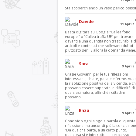
11 Aprile
Sta scoperchiando un vaso pericolosiss
Davide
11 Aprile
Basta digitare su Google “Callea fondi
europei” o “Callea truffa UE” per trovarsi
davanti a una quantità non trascurabile d
articoli e contenuti che sollevano dubbi
piuttosto seri. E allora la domanda viene.
Sara
9 Aprile
Grazie Giovanni per le tue riflessioni
interessanti, chiare, pacate e ferme. Aus
la risoluzione positiva della vicenda, e c
possano essere superate le difficoltà di
qualsiasi natura, affinché i cittadini
possano...
Enza
9 Aprile
Condivido ogni singola parola di questa
riflessione ma ancor di più la conclusion
“Da qualche parte, a un certo punto,
qualcosa si è interrotto. Il processo