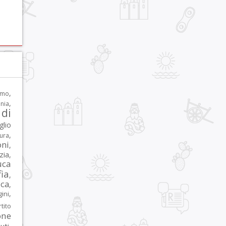
,
rmo
,
nia
di
glio
,
tura
oni
,
zia
,
uca
ia
,
ca
,
,
ni
tito
one