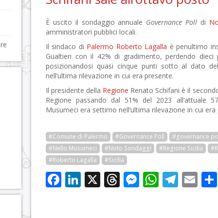
È uscito il sondaggio annuale
Governance Poll
di
No
amministratori pubblici locali.
are
Il sindaco di
Palermo
Roberto Lagalla
è penultimo in
Gualtieri con il 42% di gradimento, perdendo dieci 
posizionandosi quasi cinque punti sotto al dato del
nell’ultima rilevazione in cui era presente.
Il presidente della
Regione
Renato Schifani è il secondo 
Regione passando dal 51% del 2023 all’attuale 57
Musumeci era settimo nell’ultima rilevazione in cui era
#Comune di Palermo
#Governance Poll
#governance po
#Nello Musumeci
#Noto Sondaggi
#Regione Sicilia
#R
#Roberto Lagalla
#Sicilia
Facebook
LinkedIn
X
Threads
Messenge
WhatsA
Tele
Em