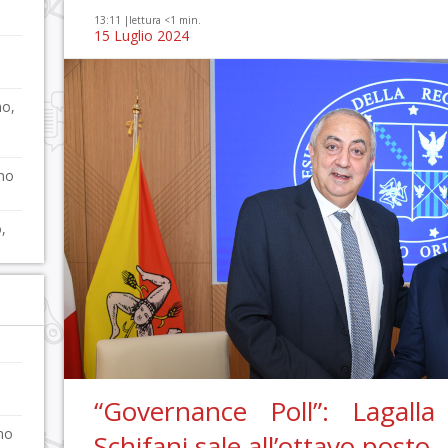
13:11 |
lettura <1 min.
15 Luglio 2024
mo,
imo
,
o
“Governance Poll”: Lagalla
eno
Schifani sale all’ottavo posto