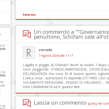
Palermo
Un commento a ““Governance P
)
penultimo, Schifani sale all’o
09:37
2026
corrado
7 Agosto 2024 alle 11:17
Lagalla e’ peggio di Orlando? dov’e’ la novita’ ? dopo c
sono peggiorati. STRADE,IMMONDIZIA, SPORCIZI
21:23
DELINQUENZA ma cosa fa di buono questo signore p
 2026
L’unica cosa….aumentarsi lo stipendio.OTTIMO. cosi’ si
ura
SOLAMENTE VERGOGNA…PEGGIO DI ORLANDO … H
rile
VIVA CAMMARATA ed e’ quanto dire
o
e
Lascia un commento
(policy dei co
15:28