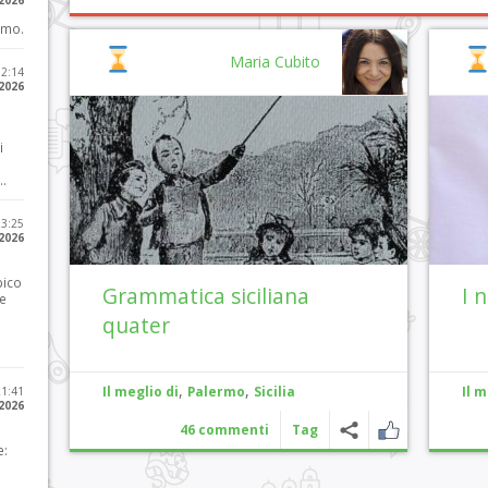
 2026
imo.
Maria Cubito
12:14
 2026
i
..
23:25
 2026
pico
Grammatica siciliana
I 
he
quater
,
,
Il meglio di
Palermo
Sicilia
Il m
21:41
 2026
46 commenti
Tag
e: