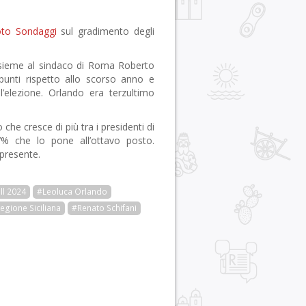
to Sondaggi
sul gradimento degli
sieme al sindaco di Roma Roberto
punti rispetto allo scorso anno e
l’elezione. Orlando era terzultimo
che cresce di più tra i presidenti di
% che lo pone all’ottavo posto.
 presente.
ll 2024
#Leoluca Orlando
egione Siciliana
#Renato Schifani
r
pp
gram
ail
Condividi