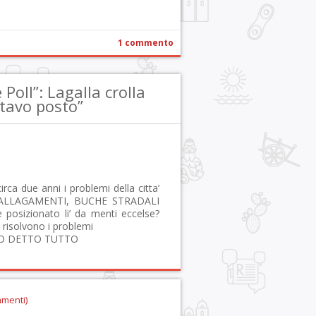
1 commento
oll”: Lagalla crolla
ttavo posto”
irca due anni i problemi della citta’
A,ALLAGAMENTI, BUCHE STRADALI
osizionato li’ da menti eccelse?
 risolvono i problemi
O DETTO TUTTO
mmenti)