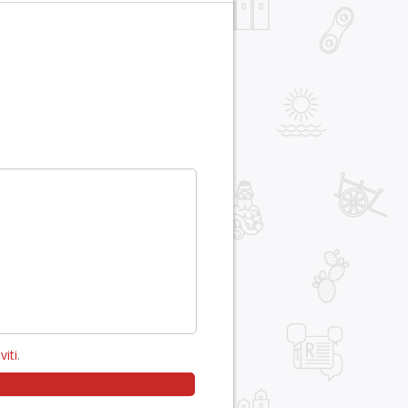
viti
.