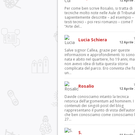
12 Aprile
Per come ben scrive Rosalio, si tratta di
tecniche molto note nelle Aule di Tribuna
sapientemente descritte – ad esempio – 
testi tecnici – poi resi romanzo – come l’
“Arte del...
Lucia Schiera
12 Aprile
Salve signor Callea, grazie per queste
informazioni e approfondimenti. Io sono
nata e abito nel quartiere, ho 19 anni, ma
non avevo idea di tutta questa storia
complicata del parco. Ero convinta che f
un...
Rosalio
12 Aprile
Davide conosciamo intanto la tecnica
retorica dell’argomentum ad hominem. I
contenuti dei singoli post del blog
rappresentano il punto di vista dell’autor
che ben conosciamo come conosciamo l’
27...
S.