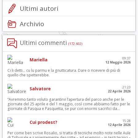
Ultimi autori
Archivio
Ultimi commenti
(172.602)
09:37
Mariella
12 Maggio 2026
Ci li detti… cu lu parmu e la gnutticatura. Dare o ricevere di più di
quello che spetterebbe.
21:23
Salvatore
22 Aprile 2026
“Avremmo tanto voluto garantirvi l’apertura del parco anche per le
giornate del 25 aprile e del 1 maggio, così come abbiamo fatto per le
giornate di Pasqua e Pasquetta, se pur con enormi sacrifici da...
15:28
Cui prodest?
12 Aprile 2026
Per come ben scrive Rosalio, si tratta di tecniche molto note nelle Aule
di Tribunale e sapientemente descritte – ad esempio – in testi tecnici –