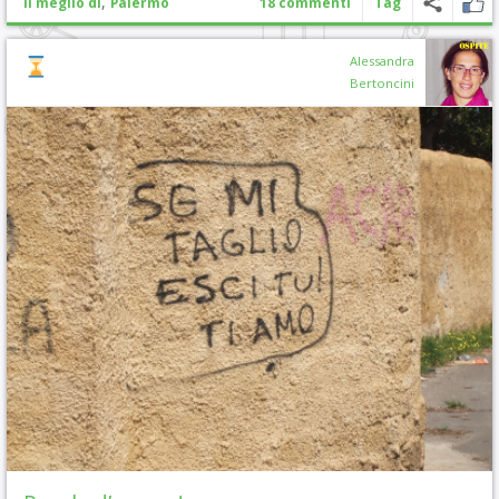
,
Il meglio di
Palermo
18 commenti
Tag
Alessandra
Bertoncini