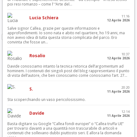
poi resi romanzo – come l’ “Arte del...
11:16
Lucia Schiera
12 Aprile 2026
Salve signor Callea, grazie per queste informazioni e
approfondimenti. Io sono nata e abito nel quartiere, ho 19 anni, ma
non avevo idea di tutta questa storia complicata del parco. Ero
convinta che fosse un...
10:37
Rosalio
12 Aprile 2026
Davide conosciamo intanto la tecnica retorica dell’argomentum ad
hominem. I contenuti dei singoli post del blog rappresentano il punto
di vista dell’autore, che ben conosciamo come conosciamo l’art. 27...
20:20
S.
11 Aprile 2026
Sta scoperchiando un vaso pericolosissimo.
12:14
Davide
11 Aprile 2026
Basta digitare su Google “Callea fondi europei” o “Callea truffa UE”
per trovarsi davanti a una quantità non trascurabile di articoli e
contenuti che sollevano dubbi piuttosto seri. E allora la domanda