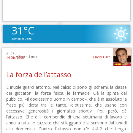
31°C
domenica 9 ago
21:07 |
lettura ~
2
min.
Lucio Luca
14 Dic 2005
La forza dell’attasso
È inutile girarci attorno. Nel calcio ci sono gli schemi, la classe
dei giocatori, la forza fisica, le farmacie. C’è la spinta del
pubblico, «il dodicesimo uomo in campo», che è in assoluto la
frase più idiota tra le tante, idiotissime, che usano con
eccessiva generosità i giornalisti sportivi. Poi, però, c’è
l’attasso. Che è il compendio di una settimana di lavoro e
annulla tutte le cazzate che si leggono e si scrivono dal lunedì
alla domenica. Contro l’attasso non c’è 4-4-2 che tenga.