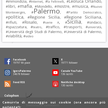
Leoluca Orlando
immondizia
#
, #
, #
, #
,
Internet
la Feltrinelli
mafia
musica
libri
mostre
#
, #
, #
Mondello
, #
, #
, #
Nuovo
Palermo
, #
, #
,
Montevergini
Partito Democratico
politica
Regione Sicilia
Regione Siciliana
#
, #
, #
,
Sicilia
Rosalio
rifiuti
#
, #
, #
, #
, #
sindaco
,
serie A
spazzatura
trasporti
#
, #
, #
traffico
, #
, #
,
teatro
università
Università degli Studi di Palermo
Università di Palermo
#
, #
,
viabilità
#
, #
video
Facebook
X
19797
Mi piace
19771
follower
IgersPalermo
Canale YouTube
34678
follower
136
iscritti
Feed RSS
Notifiche desktop
130
iscritti
Colophon
Policy
Camurrìa di messaggio sui cookie (ora ancora più
Pubblicità
Statistiche commenti
potente!):