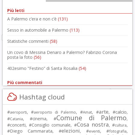
Più letti
A Palermo c’era e non c’è
(131)
Sesso in automobile a Palermo
(113)
Statistiche commenti
(58)
Un covo di Messina Denaro a Palermo? Fabrizio Corona
posta la foto
(56)
402esimo “Festino” di Santa Rosalia
(54)
Più commentati
Hashtag cloud
arte
calcio
#
, #
, #
, #
, #
,
aeroporti
aeroporto di Palermo
Amat
Comune di Palermo
#
, #
cinema
, #
,
Catania
Cosa nostra
#
concerti
, #
Consiglio comunale
, #
, #
,
cultura
elezioni
Diego Cammarata
#
, #
, #
, #
,
eventi
fotografia