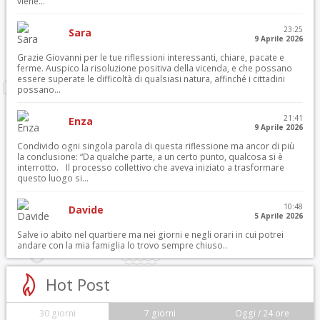
viene...
23:25
Sara
9 Aprile 2026
Grazie Giovanni per le tue riflessioni interessanti, chiare, pacate e
ferme. Auspico la risoluzione positiva della vicenda, e che possano
essere superate le difficoltà di qualsiasi natura, affinché i cittadini
possano...
21:41
Enza
9 Aprile 2026
Condivido ogni singola parola di questa riflessione ma ancor di più
la conclusione: “Da qualche parte, a un certo punto, qualcosa si è
interrotto. Il processo collettivo che aveva iniziato a trasformare
questo luogo si...
10:48
Davide
5 Aprile 2026
Salve io abito nel quartiere ma nei giorni e negli orari in cui potrei
andare con la mia famiglia lo trovo sempre chiuso..
Hot Post
30 giorni
7 giorni
Oggi / 24 ore