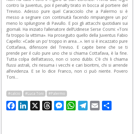
contro la Juventus, poi il penalty tirato in bocca al portiere del
Treviso. Adesso pure quel Caracciolo che a Palermo si è
messo a segnare con continuità facendo rimpiangere un po’
meno lo spilungone di Pavullo. E poi gli attacchi quotidiani sui
giornali. Ha iniziato l’allenatore dell’Udinese Serse Cosmi: «Toni
fa troppo la vittima». Ha proseguito quello della Juventus Fabio
Capello: «Cade un po’ troppo in area…». Ieri si è incazzato pure
Cottafava, difensore del Treviso. E capite bene che se ti
prende per il culo pure uno che si chiama Cottafava, è la fine.
Tutta colpa dell’attasso, non ci sono dubbi. C’è chi li chiama
flussi astrali, chi riesuma i vecchi e cari bioritmi, chi si arrende
all’evidenza. E se lo dice Franco, non ci può niente. Povero
Toni…
#calcio
#Luca Toni
#Palermo
Facebook
LinkedIn
X
Threads
Messenger
WhatsApp
Telegram
Email
Cond