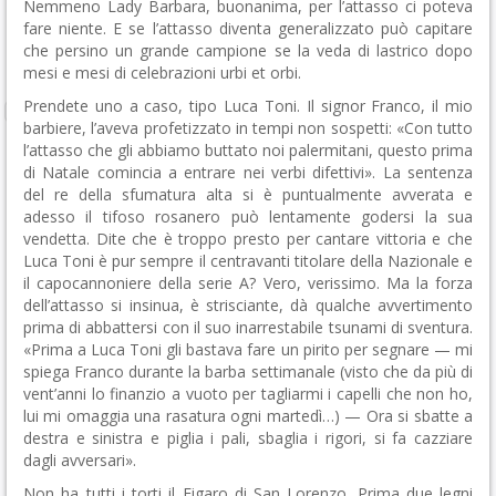
Nemmeno Lady Barbara, buonanima, per l’attasso ci poteva
fare niente. E se l’attasso diventa generalizzato può capitare
che persino un grande campione se la veda di lastrico dopo
mesi e mesi di celebrazioni urbi et orbi.
Prendete uno a caso, tipo Luca Toni. Il signor Franco, il mio
barbiere, l’aveva profetizzato in tempi non sospetti: «Con tutto
l’attasso che gli abbiamo buttato noi palermitani, questo prima
di Natale comincia a entrare nei verbi difettivi». La sentenza
del re della sfumatura alta si è puntualmente avverata e
adesso il tifoso rosanero può lentamente godersi la sua
vendetta. Dite che è troppo presto per cantare vittoria e che
Luca Toni è pur sempre il centravanti titolare della Nazionale e
il capocannoniere della serie A? Vero, verissimo. Ma la forza
dell’attasso si insinua, è strisciante, dà qualche avvertimento
prima di abbattersi con il suo inarrestabile tsunami di sventura.
«Prima a Luca Toni gli bastava fare un pirito per segnare — mi
spiega Franco durante la barba settimanale (visto che da più di
vent’anni lo finanzio a vuoto per tagliarmi i capelli che non ho,
lui mi omaggia una rasatura ogni martedì…) — Ora si sbatte a
destra e sinistra e piglia i pali, sbaglia i rigori, si fa cazziare
dagli avversari».
Non ha tutti i torti il Figaro di San Lorenzo. Prima due legni