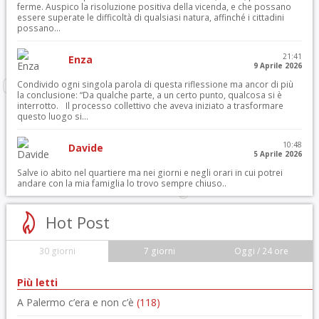
ferme. Auspico la risoluzione positiva della vicenda, e che possano
essere superate le difficoltà di qualsiasi natura, affinché i cittadini
possano...
21:41
Enza
9 Aprile 2026
Condivido ogni singola parola di questa riflessione ma ancor di più
la conclusione: “Da qualche parte, a un certo punto, qualcosa si è
interrotto. Il processo collettivo che aveva iniziato a trasformare
questo luogo si...
10:48
Davide
5 Aprile 2026
Salve io abito nel quartiere ma nei giorni e negli orari in cui potrei
andare con la mia famiglia lo trovo sempre chiuso..
Hot Post
30 giorni
7 giorni
Oggi / 24 ore
Più letti
A Palermo c’era e non c’è
(118)