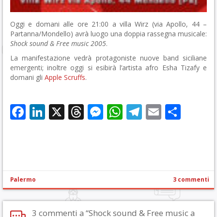
Oggi e domani alle ore 21:00 a villa Wirz (via Apollo, 44 –
Partanna/Mondello) avrà luogo una doppia rassegna musicale:
Shock sound & Free music 2005
.
La manifestazione vedrà protagoniste nuove band siciliane
emergenti; inoltre oggi si esibirà l’artista afro Esha Tizafy e
domani gli
Apple Scruffs
.
Facebook
LinkedIn
X
Threads
Messenger
WhatsApp
Telegram
Email
Cond
Palermo
3 commenti
3 commenti a “Shock sound & Free music a