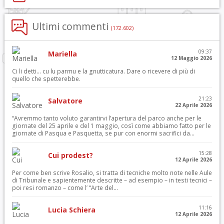
Ultimi commenti
(172.602)
09:37
Mariella
12 Maggio 2026
Ci li detti… cu lu parmu e la gnutticatura. Dare o ricevere di più di
quello che spetterebbe.
21:23
Salvatore
22 Aprile 2026
“Avremmo tanto voluto garantirvi l’apertura del parco anche per le
giornate del 25 aprile e del 1 maggio, così come abbiamo fatto per le
giornate di Pasqua e Pasquetta, se pur con enormi sacrifici da...
15:28
Cui prodest?
12 Aprile 2026
Per come ben scrive Rosalio, si tratta di tecniche molto note nelle Aule
di Tribunale e sapientemente descritte – ad esempio – in testi tecnici –
poi resi romanzo – come l’ “Arte del...
11:16
Lucia Schiera
12 Aprile 2026