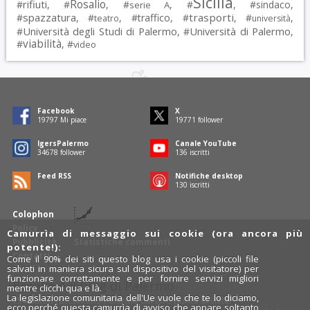
Sicilia
Rosalio
rifiuti
#
, #
, #
, #
, #
sindaco
,
serie A
spazzatura
trasporti
#
, #
, #
traffico
, #
, #
,
teatro
università
Università degli Studi di Palermo
Università di Palermo
#
, #
,
viabilità
#
, #
video
Facebook
X
19797
Mi piace
19771
follower
IgersPalermo
Canale YouTube
34678
follower
136
iscritti
Feed RSS
Notifiche desktop
130
iscritti
Colophon
Policy
Camurrìa di messaggio sui cookie (ora ancora più
Pubblicità
Statistiche commenti
potente!):
Contatti
Come il 90% dei siti questo blog usa i cookie (piccoli file
salvati in maniera sicura sul dispositivo del visitatore) per
funzionare correttamente e per fornire servizi migliori
Rosalio è il blog di Palermo
mentre clicchi qua e là.
La legislazione comunitaria dell'Ue vuole che te lo diciamo,
754 autori
raccontano Palermo dal loro punto di vista.
ecco perché questa camurrìa di avviso che appare soltanto