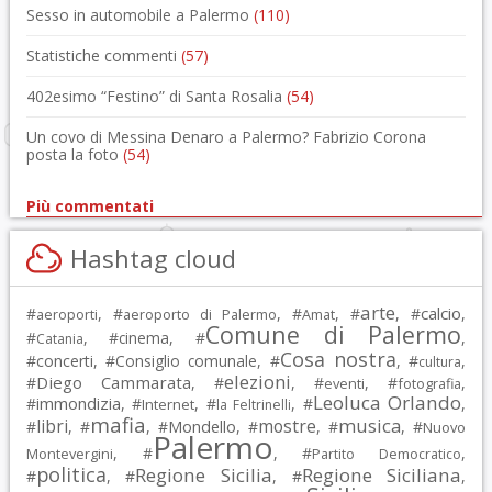
Sesso in automobile a Palermo
(110)
Statistiche commenti
(57)
402esimo “Festino” di Santa Rosalia
(54)
Un covo di Messina Denaro a Palermo? Fabrizio Corona
posta la foto
(54)
Più commentati
Hashtag cloud
arte
calcio
#
, #
, #
, #
, #
,
aeroporti
aeroporto di Palermo
Amat
Comune di Palermo
#
, #
cinema
, #
,
Catania
Cosa nostra
#
concerti
, #
Consiglio comunale
, #
, #
,
cultura
elezioni
Diego Cammarata
#
, #
, #
, #
,
eventi
fotografia
Leoluca Orlando
immondizia
#
, #
, #
, #
,
Internet
la Feltrinelli
mafia
musica
libri
mostre
#
, #
, #
Mondello
, #
, #
, #
Nuovo
Palermo
, #
, #
,
Montevergini
Partito Democratico
politica
Regione Sicilia
Regione Siciliana
#
, #
, #
,