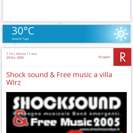
30°C
venerdì 7 ago
2:14 |
lettura <1 min.
Rosalio
29 Dic 2005
Shock sound & Free music a villa
Wirz