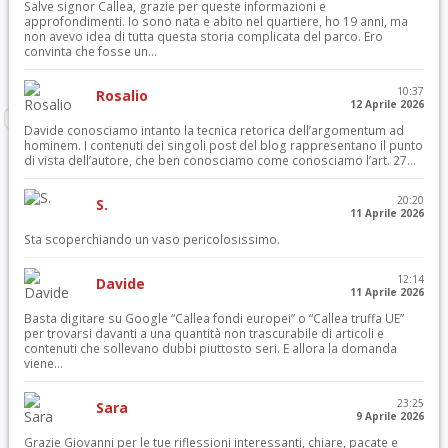
Salve signor Callea, grazie per queste informazioni e
approfondimenti. Io sono nata e abito nel quartiere, ho 19 anni, ma
non avevo idea di tutta questa storia complicata del parco. Ero
convinta che fosse un...
10:37
Rosalio
12 Aprile 2026
Davide conosciamo intanto la tecnica retorica dell’argomentum ad
hominem. I contenuti dei singoli post del blog rappresentano il punto
di vista dell’autore, che ben conosciamo come conosciamo l’art. 27...
20:20
S.
11 Aprile 2026
Sta scoperchiando un vaso pericolosissimo.
12:14
Davide
11 Aprile 2026
Basta digitare su Google “Callea fondi europei” o “Callea truffa UE”
per trovarsi davanti a una quantità non trascurabile di articoli e
contenuti che sollevano dubbi piuttosto seri. E allora la domanda
viene...
23:25
Sara
9 Aprile 2026
Grazie Giovanni per le tue riflessioni interessanti, chiare, pacate e