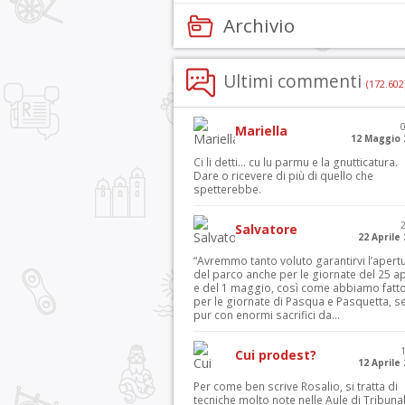
Archivio
Ultimi commenti
(172.602
Mariella
12 Maggio 
Ci li detti… cu lu parmu e la gnutticatura.
Dare o ricevere di più di quello che
spetterebbe.
Salvatore
22 Aprile
“Avremmo tanto voluto garantirvi l’apert
del parco anche per le giornate del 25 ap
e del 1 maggio, così come abbiamo fatt
per le giornate di Pasqua e Pasquetta, s
pur con enormi sacrifici da...
Cui prodest?
12 Aprile
Per come ben scrive Rosalio, si tratta di
tecniche molto note nelle Aule di Tribuna