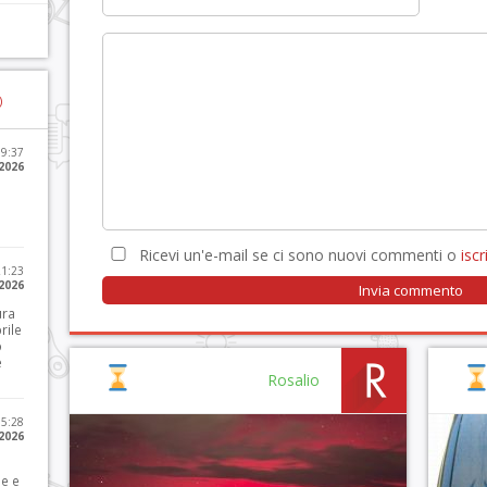
)
09:37
2026
Ricevi un'e-mail se ci sono nuovi commenti o
iscri
21:23
 2026
ura
rile
o
e
Rosalio
15:28
 2026
le e