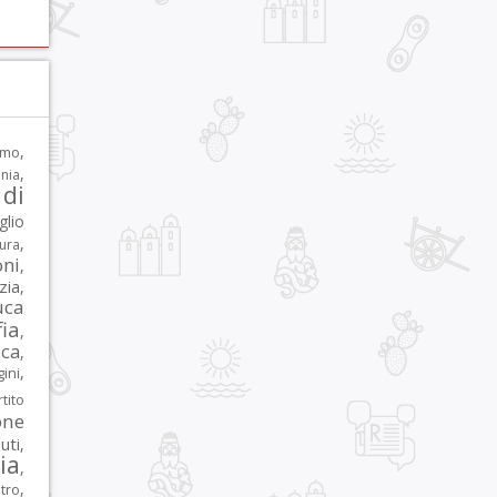
,
rmo
,
nia
di
glio
,
tura
oni
,
zia
,
uca
ia
,
ca
,
,
ni
tito
one
iuti
,
lia
,
,
tro