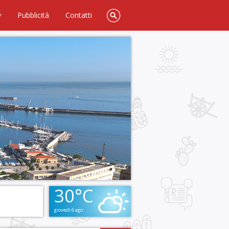
y
Pubblicità
Contatti
30°C
giovedì 6 ago