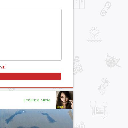
viti
.
Federica Minia