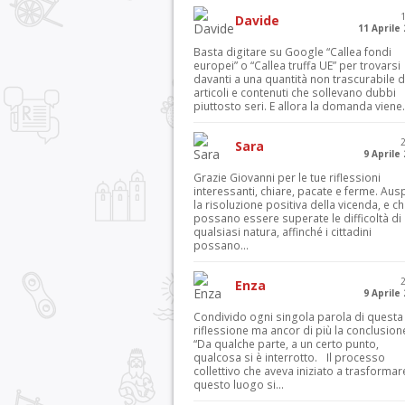
Davide
11 Aprile
Basta digitare su Google “Callea fondi
europei” o “Callea truffa UE” per trovarsi
davanti a una quantità non trascurabile d
articoli e contenuti che sollevano dubbi
piuttosto seri. E allora la domanda viene.
Sara
9 Aprile
Grazie Giovanni per le tue riflessioni
interessanti, chiare, pacate e ferme. Aus
la risoluzione positiva della vicenda, e c
possano essere superate le difficoltà di
qualsiasi natura, affinché i cittadini
possano...
Enza
9 Aprile
Condivido ogni singola parola di questa
riflessione ma ancor di più la conclusion
“Da qualche parte, a un certo punto,
qualcosa si è interrotto. Il processo
collettivo che aveva iniziato a trasformar
questo luogo si...