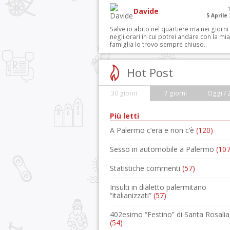
Davide
5 Aprile
Salve io abito nel quartiere ma nei giorni
negli orari in cui potrei andare con la mia
famiglia lo trovo sempre chiuso..
Hot Post
30 giorni
7 giorni
Oggi / 
Più letti
A Palermo c’era e non c’è
(120)
Sesso in automobile a Palermo
(107
Statistiche commenti
(57)
Insulti in dialetto palermitano
“italianizzati”
(57)
402esimo “Festino” di Santa Rosalia
(54)