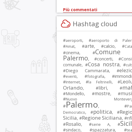
Più commentati
Hashtag cloud
#
, #
aeroporti
aeroporto di Pale
arte
calcio
#
, #
, #
, #
Amat
Cata
Comune 
#
cinema
, #
Palermo
, #
concerti
, #
Consi
Cosa nostra
comunale
, #
, #
cul
elezi
Diego Cammarata
#
, #
immondi
#
, #
, #
eventi
fotografia
Leol
#
, #
, #
Internet
la Feltrinelli
maf
Orlando
libri
, #
, #
musi
mostre
#
Mondello
, #
, #
#
Nuovo Montevergi
Palermo
#
, #
Par
politica
Regi
, #
, #
Democratico
Sicilia
Regione Siciliana
rif
, #
, #
Sici
Rosalio
#
, #
, #
serie A
spazzatura
#
sindaco
, #
, #
tea