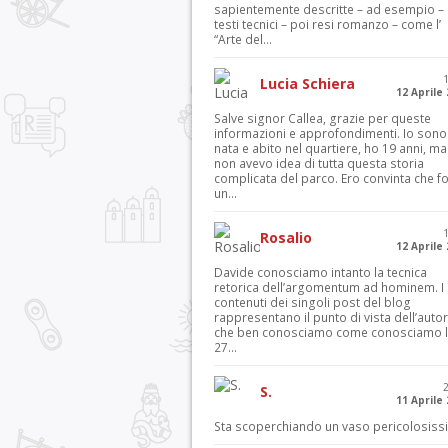
sapientemente descritte – ad esempio – 
testi tecnici – poi resi romanzo – come l’
“Arte del...
Lucia Schiera
12 Aprile
Salve signor Callea, grazie per queste
informazioni e approfondimenti. Io sono
nata e abito nel quartiere, ho 19 anni, ma
non avevo idea di tutta questa storia
complicata del parco. Ero convinta che f
un...
Rosalio
12 Aprile
Davide conosciamo intanto la tecnica
retorica dell’argomentum ad hominem. I
contenuti dei singoli post del blog
rappresentano il punto di vista dell’autor
che ben conosciamo come conosciamo l’
27...
S.
11 Aprile
Sta scoperchiando un vaso pericolosiss