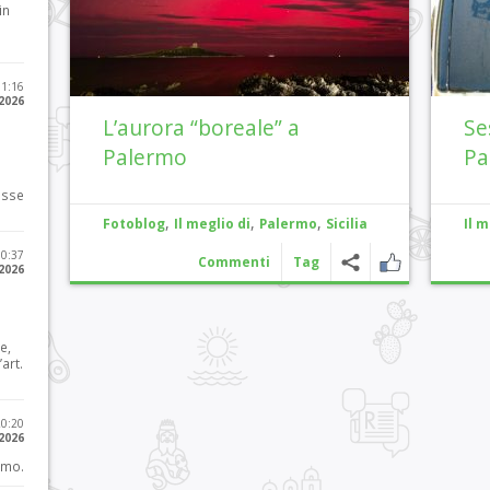
in
11:16
 2026
L’aurora “boreale” a
Se
Palermo
Pa
osse
,
,
,
Fotoblog
Il meglio di
Palermo
Sicilia
Il m
10:37
Commenti
Tag
 2026
e,
art.
20:20
 2026
imo.