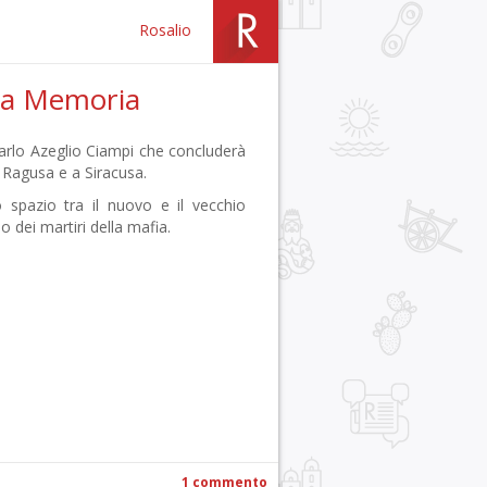
Rosalio
lla Memoria
Carlo Azeglio Ciampi che concluderà
 a Ragusa e a Siracusa.
o spazio tra il nuovo e il vecchio
dei martiri della mafia.
r
pp
gram
ail
Condividi
1 commento