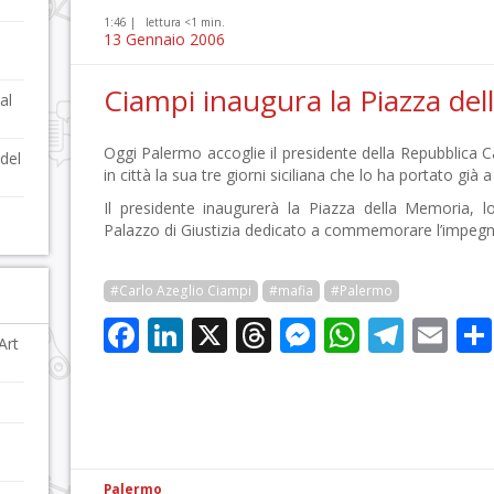
1:46 |
lettura <1 min.
13 Gennaio 2006
,
Ciampi inaugura la Piazza de
al
Oggi Palermo accoglie il presidente della Repubblica 
 del
in città la sua tre giorni siciliana che lo ha portato già
Il presidente inaugurerà la Piazza della Memoria, l
Palazzo di Giustizia dedicato a commemorare l’impegno 
#Carlo Azeglio Ciampi
#mafia
#Palermo
Facebook
LinkedIn
X
Threads
Messenge
WhatsA
Tele
Em
Art
Palermo