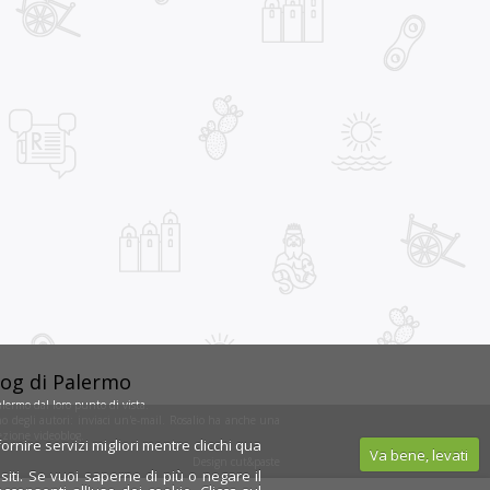
blog di Palermo
lermo dal loro punto di vista.
 degli autori: inviaci un'
e-mail
. Rosalio ha anche una
ezione
videoblog
.
ornire servizi migliori mentre clicchi qua
Va bene, levati
Design
cut&paste
iti. Se vuoi saperne di più o negare il