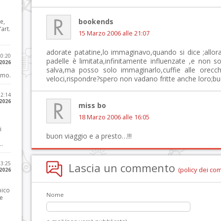
bookends
e,
art.
15 Marzo 2006 alle 21:07
adorate patatine,lo immaginavo,quando si dice ;allora:
20:20
padelle è limitata,infinitamente influenzate ,e non solo
 2026
salva,ma posso solo immaginarlo,cuffie alle orecch
imo.
veloci,rispondre?spero non vadano fritte anche loro;buo
12:14
 2026
miss bo
18 Marzo 2006 alle 16:05
i
buon viaggio e a presto…!!!
..
23:25
Lascia un commento
(policy dei co
 2026
pico
Nome
he