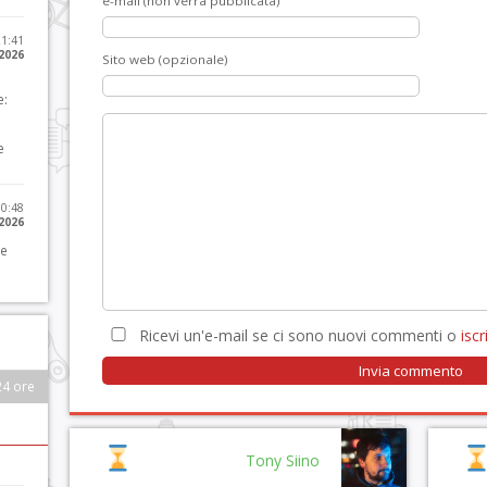
e-mail (non verrà pubblicata)
21:41
 2026
Sito web (opzionale)
e:
e
10:48
 2026
 e
Ricevi un'e-mail se ci sono nuovi commenti o
iscri
24 ore
Tony Siino