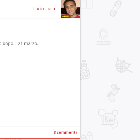
Lucio Luca
tro dopo il 21 marzo…
r
pp
gram
ail
Condividi
8 commenti