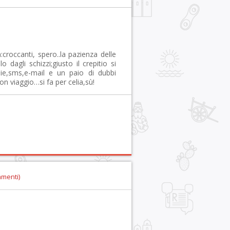
croccanti, spero..la pazienza delle
 dagli schizzi;giusto il crepitio si
ie,sms,e-mail e un paio di dubbi
n viaggio…si fa per celia,sù!
mmenti)