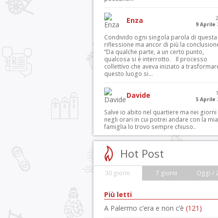
Enza
9 Aprile
Condivido ogni singola parola di questa
riflessione ma ancor di più la conclusion
“Da qualche parte, a un certo punto,
qualcosa si è interrotto. Il processo
collettivo che aveva iniziato a trasformar
questo luogo si...
Davide
5 Aprile
Salve io abito nel quartiere ma nei giorni
negli orari in cui potrei andare con la mia
famiglia lo trovo sempre chiuso..
Hot Post
30 giorni
7 giorni
Oggi / 
Più letti
A Palermo c’era e non c’è
(121)