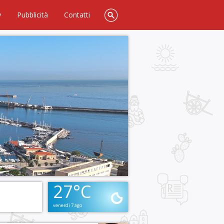
y
Pubblicità
Contatti
27°C
venerdì 7 ago