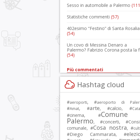
Sesso in automobile a Palermo
(111
Statistiche commenti
(57)
402esimo “Festino” di Santa Rosalia
(54)
Un covo di Messina Denaro a
Palermo? Fabrizio Corona posta la 
(54)
Più commentati
Hashtag cloud
#
, #
aeroporti
aeroporto di Pale
arte
calcio
#
, #
, #
, #
Amat
Cata
Comune 
#
cinema
, #
Palermo
, #
concerti
, #
Consi
Cosa nostra
comunale
, #
, #
cul
elezi
Diego Cammarata
#
, #