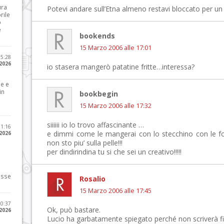
ura
Potevi andare sull’Etna almeno restavi bloccato per un
rile
o
e
bookends
15 Marzo 2006 alle 17:01
15:28
 2026
io stasera mangerò patatine fritte…interessa?
le e
in
bookbegin
15 Marzo 2006 alle 17:32
siiiiii io lo trovo affascinante …
11:16
e dimmi come le mangerai con lo stecchino con le fo
 2026
non sto piu’ sulla pelle!!!
per dindirindina tu si che sei un creativo!!!!!
osse
Rosalio
15 Marzo 2006 alle 17:45
10:37
Ok, può bastare.
 2026
Lucio ha garbatamente spiegato perché non scriverà fino