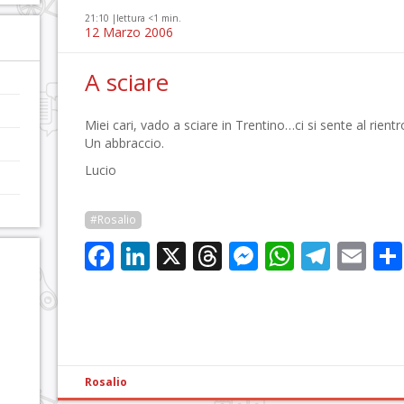
21:10 |
lettura <1 min.
12 Marzo 2006
A sciare
Miei cari, vado a sciare in Trentino…ci si sente al rien
Un abbraccio.
Lucio
#Rosalio
Facebook
LinkedIn
X
Threads
Messenge
WhatsA
Tele
Em
Rosalio