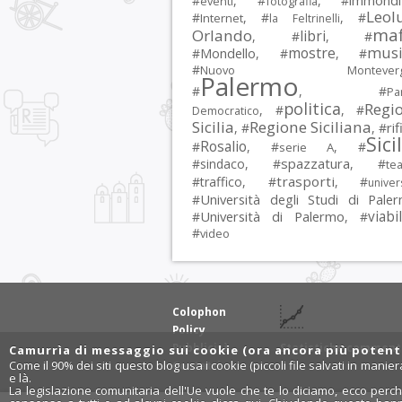
immondi
#
, #
, #
eventi
fotografia
Leol
#
, #
, #
Internet
la Feltrinelli
maf
Orlando
libri
, #
, #
musi
mostre
#
Mondello
, #
, #
#
Nuovo Montevergi
Palermo
#
, #
Par
politica
Regi
, #
, #
Democratico
Sicilia
Regione Siciliana
rif
, #
, #
Sici
Rosalio
#
, #
, #
serie A
spazzatura
#
sindaco
, #
, #
tea
trasporti
#
traffico
, #
, #
univer
Università degli Studi di Pale
#
Università di Palermo
viabil
#
, #
#
video
Colophon
Policy
Pubblicità
Statistiche comment
Camurrìa di messaggio sui cookie (ora ancora più potente
Come il 90% dei siti questo blog usa i cookie (piccoli file salvati in manie
Contatti
e là.
La legislazione comunitaria dell'Ue vuole che te lo diciamo, ecco perch
Rosalio.it