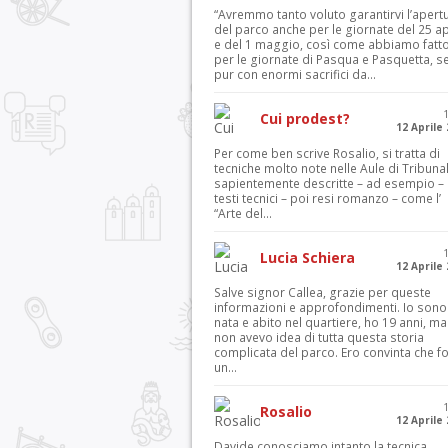
“Avremmo tanto voluto garantirvi l’apert
del parco anche per le giornate del 25 ap
e del 1 maggio, così come abbiamo fatt
per le giornate di Pasqua e Pasquetta, s
pur con enormi sacrifici da...
Cui prodest?
12 Aprile
Per come ben scrive Rosalio, si tratta di
tecniche molto note nelle Aule di Tribuna
sapientemente descritte – ad esempio – 
testi tecnici – poi resi romanzo – come l’
“Arte del...
Lucia Schiera
12 Aprile
Salve signor Callea, grazie per queste
informazioni e approfondimenti. Io sono
nata e abito nel quartiere, ho 19 anni, ma
non avevo idea di tutta questa storia
complicata del parco. Ero convinta che f
un...
Rosalio
12 Aprile
Davide conosciamo intanto la tecnica