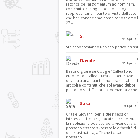
retorica dell’argomentum ad hominem. I
contenuti dei singoli post del blog
rappresentano il punto di vista dell’autor
che ben conosciamo come conosciamo l’
27...
S.
11 Aprile
Sta scoperchiando un vaso pericolosiss
Davide
11 Aprile
Basta digitare su Google “Callea fondi
europei” o “Callea truffa UE” per trovarsi
davanti a una quantità non trascurabile d
articoli e contenuti che sollevano dubbi
piuttosto seri. E allora la domanda viene.
Sara
9 Aprile
Grazie Giovanni per le tue riflessioni
interessanti, chiare, pacate e ferme. Aus
la risoluzione positiva della vicenda, e c
possano essere superate le difficoltà di
qualsiasi natura, affinché i cittadini
possano...