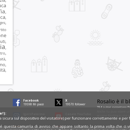
zia
,
uca
ia
,
ca
,
,
ni
tito
one
iuti
,
lia
,
,
tro
,
sità
rmo
,
ità
,
Rosalio è il 
Facebook
X
19797
Mi piace
19771
follower
754 autori
raccontano Pa
Anche tu puoi essere uno
i
!):
IgersPalermo
Canale YouTube
sezione
fotoblog
e una s
ra sicura sul dispositivo del visitatore) per funzionare correttamente e per f
34678
follower
136
iscritti
é questa camurrìa di avviso che appare soltanto la prima volta che ci vis
Feed RSS
Notifiche desktop