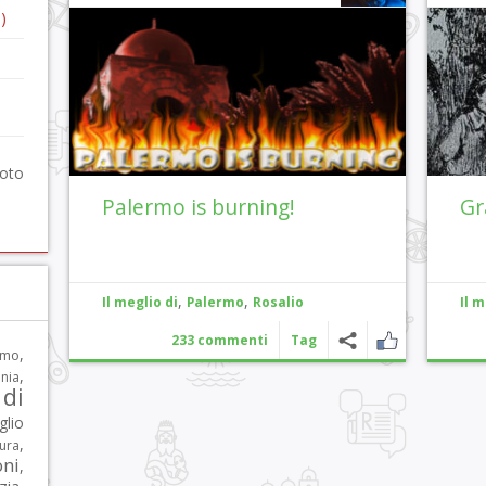
)
foto
Palermo is burning!
Gr
,
,
Il meglio di
Palermo
Rosalio
Il m
233 commenti
Tag
,
rmo
,
nia
di
glio
,
tura
oni
,