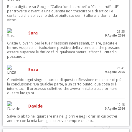
Basta digitare su Google “Callea fondi europei” o “Callea truffa UE”
per trovarsi davanti a una quantità non trascurabile di articoli e
contenuti che sollevano dubbi piuttosto seri. E allora la domanda
viene...
23:25
Sara
9 Aprile 2026
Grazie Giovanni per le tue riflessioni interessanti, chiare, pacate e
ferme. Auspico la risoluzione positiva della vicenda, e che possano
essere superate le difficoltà di qualsiasi natura, affinché i cittadini
possano...
21:41
Enza
9 Aprile 2026
Condivido ogni singola parola di questa riflessione ma ancor di più
la conclusione: “Da qualche parte, a un certo punto, qualcosa si è
interrotto. Il processo collettivo che aveva iniziato a trasformare
questo luogo si...
10:48
Davide
5 Aprile 2026
Salve io abito nel quartiere ma nei giorni e negli orari in cui potrei
andare con la mia famiglia lo trovo sempre chiuso..