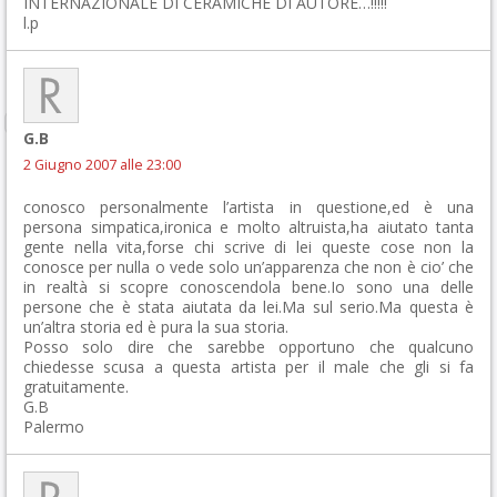
INTERNAZIONALE DI CERAMICHE DI AUTORE…!!!!!
l.p
G.B
2 Giugno 2007 alle 23:00
conosco personalmente l’artista in questione,ed è una
persona simpatica,ironica e molto altruista,ha aiutato tanta
gente nella vita,forse chi scrive di lei queste cose non la
conosce per nulla o vede solo un’apparenza che non è cio’ che
in realtà si scopre conoscendola bene.Io sono una delle
persone che è stata aiutata da lei.Ma sul serio.Ma questa è
un’altra storia ed è pura la sua storia.
Posso solo dire che sarebbe opportuno che qualcuno
chiedesse scusa a questa artista per il male che gli si fa
gratuitamente.
G.B
Palermo