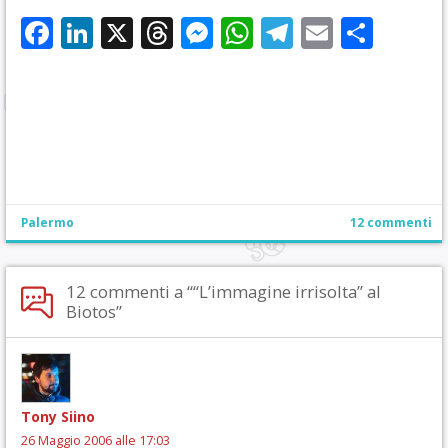
Facebook
LinkedIn
X
Threads
Messenger
WhatsApp
Telegram
Email
Cond
Palermo
12 commenti
12 commenti a ““L’immagine irrisolta” al
Biotos”
Tony Siino
26 Maggio 2006 alle 17:03