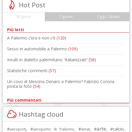
Hot Post
30 giorni
7 giorni
Oggi / 24 ore
Più letti
A Palermo c’era e non c’è
(120)
Sesso in automobile a Palermo
(109)
Insulti in dialetto palermitano “italianizzati”
(58)
Statistiche commenti
(57)
Un covo di Messina Denaro a Palermo? Fabrizio Corona
posta la foto
(54)
Più commentati
Hashtag cloud
arte
calcio
#
, #
, #
, #
, #
,
aeroporti
aeroporto di Palermo
Amat