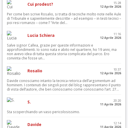
15:28
Cui prodest?
12 Aprile 2026
Per come ben scrive Rosalio, si tratta di tecniche molto note nelle Aule
di Tribunale e sapientemente descritte – ad esempio – in testi tecnici –
poi resi romanzo – come l’ “Arte del...
11:16
Lucia Schiera
12 Aprile 2026
Salve signor Callea, grazie per queste informazioni e
approfondimenti. Io sono nata e abito nel quartiere, ho 19 anni, ma
non avevo idea di tutta questa storia complicata del parco. Ero
convinta che fosse un...
10:37
Rosalio
12 Aprile 2026
Davide conosciamo intanto la tecnica retorica dell’argomentum ad
hominem. I contenuti dei singoli post del blog rappresentano il punto
di vista dell’autore, che ben conosciamo come conosciamo l’art. 27...
20:20
S.
11 Aprile 2026
Sta scoperchiando un vaso pericolosissimo.
12:14
Davide
11 Aprile 2026