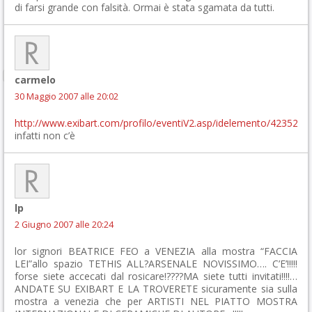
di farsi grande con falsità. Ormai è stata sgamata da tutti.
carmelo
30 Maggio 2007 alle 20:02
http://www.exibart.com/profilo/eventiV2.asp/idelemento/42352
infatti non c’è
lp
2 Giugno 2007 alle 20:24
lor signori BEATRICE FEO a VENEZIA alla mostra “FACCIA
LEI”allo spazio TETHIS ALL?ARSENALE NOVISSIMO…. C’E’!!!!!
forse siete accecati dal rosicare!????MA siete tutti invitati!!!!…
ANDATE SU EXIBART E LA TROVERETE sicuramente sia sulla
mostra a venezia che per ARTISTI NEL PIATTO MOSTRA