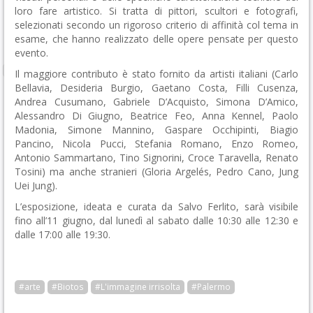
loro fare artistico. Si tratta di pittori, scultori e fotografi,
selezionati secondo un rigoroso criterio di affinità col tema in
esame, che hanno realizzato delle opere pensate per questo
evento.
Il maggiore contributo è stato fornito da artisti italiani (Carlo
Bellavia, Desideria Burgio, Gaetano Costa, Filli Cusenza,
Andrea Cusumano, Gabriele D’Acquisto, Simona D’Amico,
Alessandro Di Giugno, Beatrice Feo, Anna Kennel, Paolo
Madonia, Simone Mannino, Gaspare Occhipinti, Biagio
Pancino, Nicola Pucci, Stefania Romano, Enzo Romeo,
Antonio Sammartano, Tino Signorini, Croce Taravella, Renato
Tosini) ma anche stranieri (Gloria Argelés, Pedro Cano, Jung
Uei Jung).
L’esposizione, ideata e curata da Salvo Ferlito, sarà visibile
fino all’11 giugno, dal lunedì al sabato dalle 10:30 alle 12:30 e
dalle 17:00 alle 19:30.
#arte
#Biotos
#L'immagine irrisolta
#Palermo