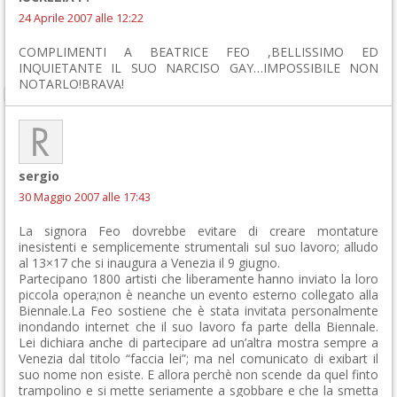
24 Aprile 2007 alle 12:22
COMPLIMENTI A BEATRICE FEO ,BELLISSIMO ED
INQUIETANTE IL SUO NARCISO GAY…IMPOSSIBILE NON
NOTARLO!BRAVA!
sergio
30 Maggio 2007 alle 17:43
La signora Feo dovrebbe evitare di creare montature
inesistenti e semplicemente strumentali sul suo lavoro; alludo
al 13×17 che si inaugura a Venezia il 9 giugno.
Partecipano 1800 artisti che liberamente hanno inviato la loro
piccola opera;non è neanche un evento esterno collegato alla
Biennale.La Feo sostiene che è stata invitata personalmente
inondando internet che il suo lavoro fa parte della Biennale.
Lei dichiara anche di partecipare ad un’altra mostra sempre a
Venezia dal titolo “faccia lei”; ma nel comunicato di exibart il
suo nome non esiste. E allora perchè non scende da quel finto
trampolino e si mette seriamente a sgobbare e che la smetta