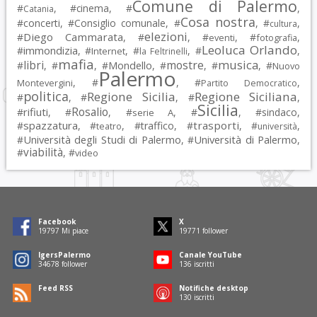
Comune di Palermo
#
, #
cinema
, #
,
Catania
Cosa nostra
#
concerti
, #
Consiglio comunale
, #
, #
,
cultura
elezioni
Diego Cammarata
#
, #
, #
, #
,
eventi
fotografia
Leoluca Orlando
immondizia
#
, #
, #
, #
,
Internet
la Feltrinelli
mafia
musica
libri
mostre
#
, #
, #
Mondello
, #
, #
, #
Nuovo
Palermo
, #
, #
,
Montevergini
Partito Democratico
politica
Regione Sicilia
Regione Siciliana
#
, #
, #
,
Sicilia
Rosalio
rifiuti
#
, #
, #
, #
, #
sindaco
,
serie A
spazzatura
trasporti
#
, #
, #
traffico
, #
, #
,
teatro
università
Università degli Studi di Palermo
Università di Palermo
#
, #
,
viabilità
#
, #
video
Facebook
X
19797
Mi piace
19771
follower
IgersPalermo
Canale YouTube
34678
follower
136
iscritti
Feed RSS
Notifiche desktop
130
iscritti