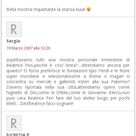
Bella mostra! Inquietante la stanza buia!
Sergio
19 Marzo 2007 alle 12:26
aspettavamo tutti una mostra personale imminente di
Beatrice Feo,perchè è cosi’ lenta?….Attendiamo ancora per
quanto? O forse preferisce le fondazioni tipo Fendi e le feste
super mondane e selezionatissime a Roma o magari si
concentra su mercati e galleristi esteri alla sua Palermo?
Daverio riportala nella sua città,attendiamo opere come
l’agnello di Dio,come le Ofelie,come le Giovanne d’Arco,non
puoi cara Beatrice Feo fare del tuo atelier luogo per pochi
eletti….DAI!Beatrice facci sognare!
lUCREZIA P.