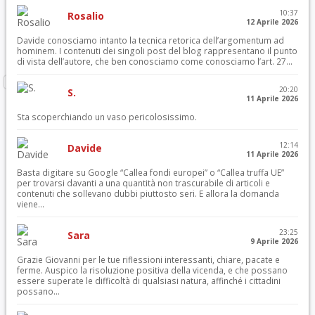
10:37
Rosalio
12 Aprile 2026
Davide conosciamo intanto la tecnica retorica dell’argomentum ad
hominem. I contenuti dei singoli post del blog rappresentano il punto
di vista dell’autore, che ben conosciamo come conosciamo l’art. 27...
20:20
S.
11 Aprile 2026
Sta scoperchiando un vaso pericolosissimo.
12:14
Davide
11 Aprile 2026
Basta digitare su Google “Callea fondi europei” o “Callea truffa UE”
per trovarsi davanti a una quantità non trascurabile di articoli e
contenuti che sollevano dubbi piuttosto seri. E allora la domanda
viene...
23:25
Sara
9 Aprile 2026
Grazie Giovanni per le tue riflessioni interessanti, chiare, pacate e
ferme. Auspico la risoluzione positiva della vicenda, e che possano
essere superate le difficoltà di qualsiasi natura, affinché i cittadini
possano...