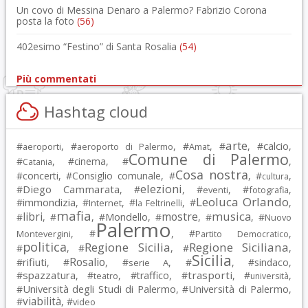
Un covo di Messina Denaro a Palermo? Fabrizio Corona
posta la foto
(56)
402esimo “Festino” di Santa Rosalia
(54)
Più commentati
Hashtag cloud
arte
calcio
#
, #
, #
, #
, #
,
aeroporti
aeroporto di Palermo
Amat
Comune di Palermo
#
, #
cinema
, #
,
Catania
Cosa nostra
#
concerti
, #
Consiglio comunale
, #
, #
,
cultura
elezioni
Diego Cammarata
#
, #
, #
, #
,
eventi
fotografia
Leoluca Orlando
immondizia
#
, #
, #
, #
,
Internet
la Feltrinelli
mafia
musica
libri
mostre
#
, #
, #
Mondello
, #
, #
, #
Nuovo
Palermo
, #
, #
,
Montevergini
Partito Democratico
politica
Regione Sicilia
Regione Siciliana
#
, #
, #
,
Sicilia
Rosalio
rifiuti
#
, #
, #
, #
, #
sindaco
,
serie A
spazzatura
trasporti
#
, #
, #
traffico
, #
, #
,
teatro
università
Università degli Studi di Palermo
Università di Palermo
#
, #
,
viabilità
#
, #
video