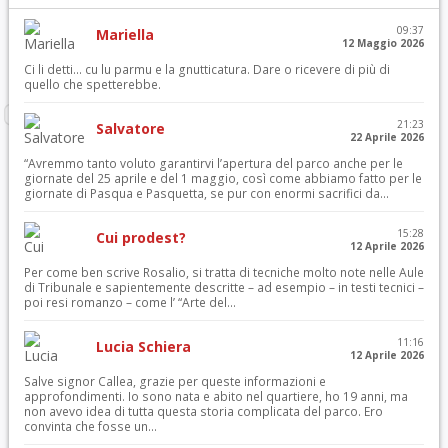
09:37
Mariella
12 Maggio 2026
Ci li detti… cu lu parmu e la gnutticatura. Dare o ricevere di più di
quello che spetterebbe.
21:23
Salvatore
22 Aprile 2026
“Avremmo tanto voluto garantirvi l’apertura del parco anche per le
giornate del 25 aprile e del 1 maggio, così come abbiamo fatto per le
giornate di Pasqua e Pasquetta, se pur con enormi sacrifici da...
15:28
Cui prodest?
12 Aprile 2026
Per come ben scrive Rosalio, si tratta di tecniche molto note nelle Aule
di Tribunale e sapientemente descritte – ad esempio – in testi tecnici –
poi resi romanzo – come l’ “Arte del...
11:16
Lucia Schiera
12 Aprile 2026
Salve signor Callea, grazie per queste informazioni e
approfondimenti. Io sono nata e abito nel quartiere, ho 19 anni, ma
non avevo idea di tutta questa storia complicata del parco. Ero
convinta che fosse un...