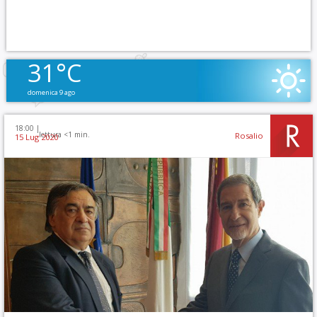
31°C
domenica 9 ago
18:00 |
lettura <1 min.
Rosalio
15 Lug 2020