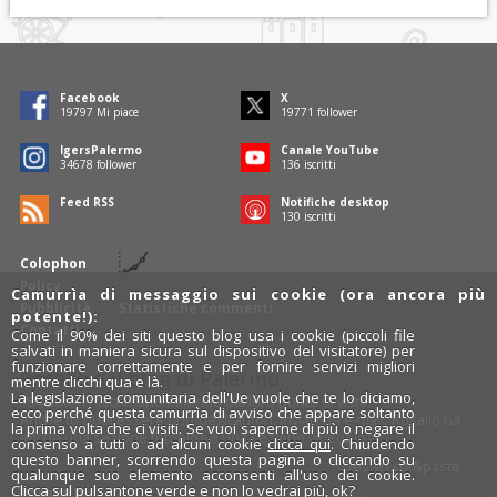
Facebook
X
19797
Mi piace
19771
follower
IgersPalermo
Canale YouTube
34678
follower
136
iscritti
Feed RSS
Notifiche desktop
130
iscritti
Colophon
Policy
Camurrìa di messaggio sui cookie (ora ancora più
Pubblicità
Statistiche commenti
potente!):
Contatti
Come il 90% dei siti questo blog usa i cookie (piccoli file
salvati in maniera sicura sul dispositivo del visitatore) per
funzionare correttamente e per fornire servizi migliori
Rosalio è il blog di Palermo
mentre clicchi qua e là.
La legislazione comunitaria dell'Ue vuole che te lo diciamo,
754 autori
raccontano Palermo dal loro punto di vista.
ecco perché questa camurrìa di avviso che appare soltanto
Anche tu puoi essere uno degli autori: inviaci un'
e-mail
. Rosalio ha
la prima volta che ci visiti. Se vuoi saperne di più o negare il
anche una sezione
fotoblog
e una sezione
videoblog
.
consenso a tutti o ad alcuni cookie
clicca qui
. Chiudendo
questo banner, scorrendo questa pagina o cliccando su
Design
cut&paste
qualunque suo elemento acconsenti all'uso dei cookie.
Clicca sul pulsantone verde e non lo vedrai più, ok?
Rosalio.it