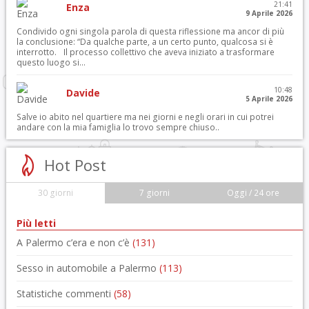
21:41
Enza
9 Aprile 2026
Condivido ogni singola parola di questa riflessione ma ancor di più
la conclusione: “Da qualche parte, a un certo punto, qualcosa si è
interrotto. Il processo collettivo che aveva iniziato a trasformare
questo luogo si...
10:48
Davide
5 Aprile 2026
Salve io abito nel quartiere ma nei giorni e negli orari in cui potrei
andare con la mia famiglia lo trovo sempre chiuso..
Hot Post
30 giorni
7 giorni
Oggi / 24 ore
Più letti
A Palermo c’era e non c’è
(131)
Sesso in automobile a Palermo
(113)
Statistiche commenti
(58)