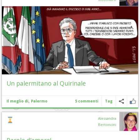
Un palermitano al Quirinale
,
Il meglio di
Palermo
5 commenti
Tag
Alessandra
Bertoncini