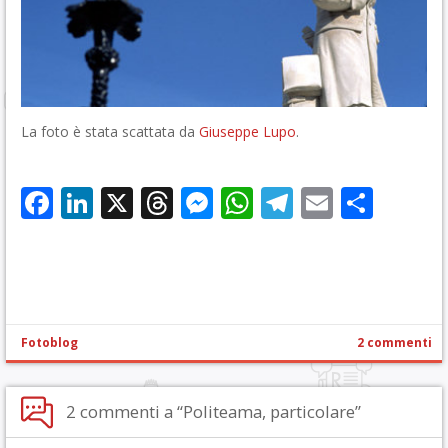
La foto è stata scattata da
Giuseppe Lupo
.
Facebook
LinkedIn
X
Threads
Messenger
WhatsApp
Telegram
Email
Cond
Fotoblog
2 commenti
2 commenti a “Politeama, particolare”