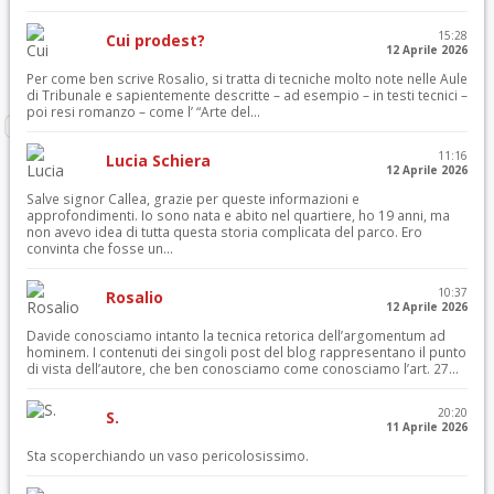
15:28
Cui prodest?
12 Aprile 2026
Per come ben scrive Rosalio, si tratta di tecniche molto note nelle Aule
di Tribunale e sapientemente descritte – ad esempio – in testi tecnici –
poi resi romanzo – come l’ “Arte del...
11:16
Lucia Schiera
12 Aprile 2026
Salve signor Callea, grazie per queste informazioni e
approfondimenti. Io sono nata e abito nel quartiere, ho 19 anni, ma
non avevo idea di tutta questa storia complicata del parco. Ero
convinta che fosse un...
10:37
Rosalio
12 Aprile 2026
Davide conosciamo intanto la tecnica retorica dell’argomentum ad
hominem. I contenuti dei singoli post del blog rappresentano il punto
di vista dell’autore, che ben conosciamo come conosciamo l’art. 27...
20:20
S.
11 Aprile 2026
Sta scoperchiando un vaso pericolosissimo.