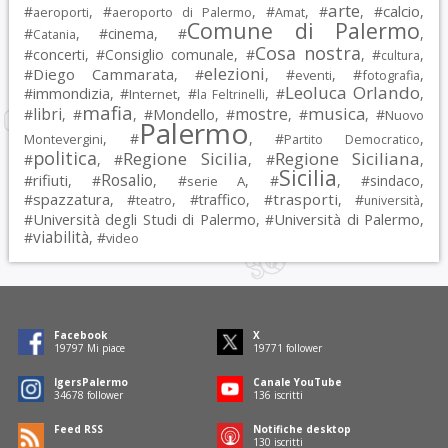
arte
calcio
#
, #
, #
, #
, #
,
aeroporti
aeroporto di Palermo
Amat
Comune di Palermo
#
, #
cinema
, #
,
Catania
Cosa nostra
#
concerti
, #
Consiglio comunale
, #
, #
,
cultura
elezioni
Diego Cammarata
#
, #
, #
, #
,
eventi
fotografia
Leoluca Orlando
immondizia
#
, #
, #
, #
,
Internet
la Feltrinelli
mafia
musica
libri
mostre
#
, #
, #
Mondello
, #
, #
, #
Nuovo
Palermo
, #
, #
,
Montevergini
Partito Democratico
politica
Regione Sicilia
Regione Siciliana
#
, #
, #
,
Sicilia
Rosalio
rifiuti
#
, #
, #
, #
, #
sindaco
,
serie A
spazzatura
trasporti
#
, #
, #
traffico
, #
, #
,
teatro
università
Università degli Studi di Palermo
Università di Palermo
#
, #
,
viabilità
#
, #
video
Facebook
X
19797
Mi piace
19771
follower
IgersPalermo
Canale YouTube
34678
follower
136
iscritti
Feed RSS
Notifiche desktop
130
iscritti