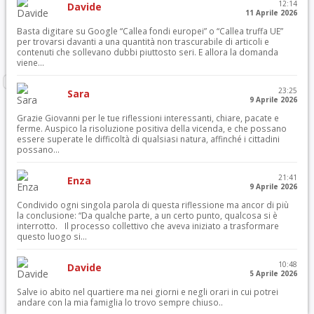
12:14
Davide
11 Aprile 2026
Basta digitare su Google “Callea fondi europei” o “Callea truffa UE”
per trovarsi davanti a una quantità non trascurabile di articoli e
contenuti che sollevano dubbi piuttosto seri. E allora la domanda
viene...
23:25
Sara
9 Aprile 2026
Grazie Giovanni per le tue riflessioni interessanti, chiare, pacate e
ferme. Auspico la risoluzione positiva della vicenda, e che possano
essere superate le difficoltà di qualsiasi natura, affinché i cittadini
possano...
21:41
Enza
9 Aprile 2026
Condivido ogni singola parola di questa riflessione ma ancor di più
la conclusione: “Da qualche parte, a un certo punto, qualcosa si è
interrotto. Il processo collettivo che aveva iniziato a trasformare
questo luogo si...
10:48
Davide
5 Aprile 2026
Salve io abito nel quartiere ma nei giorni e negli orari in cui potrei
andare con la mia famiglia lo trovo sempre chiuso..