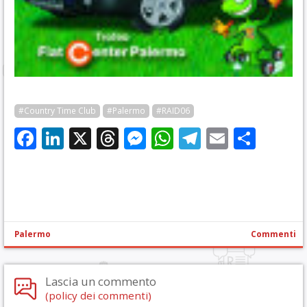
#Country Time Club
#Palermo
#RAID06
Facebook
LinkedIn
X
Threads
Messenger
WhatsApp
Telegram
Email
Cond
Palermo
Commenti
Lascia un commento
(policy dei commenti)