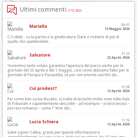
Ultimi commenti
(172.602)
09:37
Mariella
12 Maggio 2026
Ci li detti… cu lu parmu e la gnutticatura. Dare o ricevere di più di
quello che spetterebbe.
21:23
Salvatore
22 Aprile 2026
“Avremmo tanto voluto garantirvi l’apertura del parco anche per le
giornate del 25 aprile e del 1 maggio, così come abbiamo fatto per le
giornate di Pasqua e Pasquetta, se pur con enormi sacrifici da...
15:28
Cui prodest?
12 Aprile 2026
Per come ben scrive Rosalio, si tratta di tecniche molto note nelle Aule
di Tribunale e sapientemente descritte – ad esempio – in testi tecnici –
poi resi romanzo – come l’ “Arte del...
11:16
Lucia Schiera
12 Aprile 2026
Salve signor Callea, grazie per queste informazioni e
approfondimenti. Io sono nata e abito nel quartiere, ho 19 anni, ma