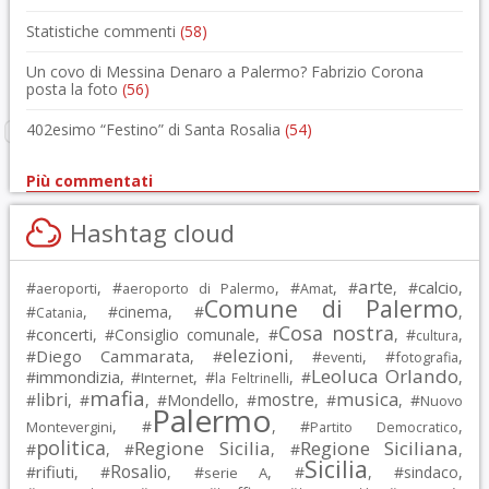
Statistiche commenti
(58)
Un covo di Messina Denaro a Palermo? Fabrizio Corona
posta la foto
(56)
402esimo “Festino” di Santa Rosalia
(54)
Più commentati
Hashtag cloud
arte
calcio
#
, #
, #
, #
, #
,
aeroporti
aeroporto di Palermo
Amat
Comune di Palermo
#
, #
cinema
, #
,
Catania
Cosa nostra
#
concerti
, #
Consiglio comunale
, #
, #
,
cultura
elezioni
Diego Cammarata
#
, #
, #
, #
,
eventi
fotografia
Leoluca Orlando
immondizia
#
, #
, #
, #
,
Internet
la Feltrinelli
mafia
musica
libri
mostre
#
, #
, #
Mondello
, #
, #
, #
Nuovo
Palermo
, #
, #
,
Montevergini
Partito Democratico
politica
Regione Sicilia
Regione Siciliana
#
, #
, #
,
Sicilia
Rosalio
rifiuti
#
, #
, #
, #
, #
sindaco
,
serie A