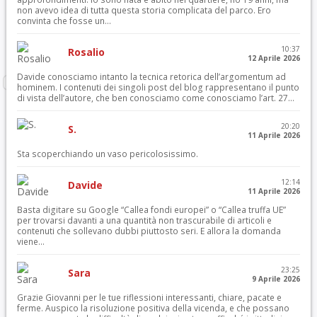
non avevo idea di tutta questa storia complicata del parco. Ero
convinta che fosse un...
10:37
Rosalio
12 Aprile 2026
Davide conosciamo intanto la tecnica retorica dell’argomentum ad
hominem. I contenuti dei singoli post del blog rappresentano il punto
di vista dell’autore, che ben conosciamo come conosciamo l’art. 27...
20:20
S.
11 Aprile 2026
Sta scoperchiando un vaso pericolosissimo.
12:14
Davide
11 Aprile 2026
Basta digitare su Google “Callea fondi europei” o “Callea truffa UE”
per trovarsi davanti a una quantità non trascurabile di articoli e
contenuti che sollevano dubbi piuttosto seri. E allora la domanda
viene...
23:25
Sara
9 Aprile 2026
Grazie Giovanni per le tue riflessioni interessanti, chiare, pacate e
ferme. Auspico la risoluzione positiva della vicenda, e che possano