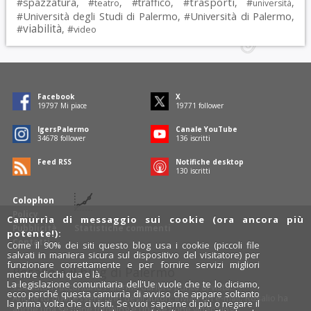
spazzatura
trasporti
#
, #
, #
traffico
, #
, #
,
teatro
università
Università degli Studi di Palermo
Università di Palermo
#
, #
,
viabilità
#
, #
video
Facebook
X
19797
Mi piace
19771
follower
IgersPalermo
Canale YouTube
34678
follower
136
iscritti
Feed RSS
Notifiche desktop
130
iscritti
Colophon
Policy
Camurrìa di messaggio sui cookie (ora ancora più
Pubblicità
Statistiche commenti
potente!):
Contatti
Come il 90% dei siti questo blog usa i cookie (piccoli file
salvati in maniera sicura sul dispositivo del visitatore) per
funzionare correttamente e per fornire servizi migliori
Rosalio è il blog di Palermo
mentre clicchi qua e là.
La legislazione comunitaria dell'Ue vuole che te lo diciamo,
754 autori
raccontano Palermo dal loro punto di vista.
ecco perché questa camurrìa di avviso che appare soltanto
Anche tu puoi essere uno degli autori: inviaci un'
e-mail
. Rosalio ha
la prima volta che ci visiti. Se vuoi saperne di più o negare il
anche una sezione
fotoblog
e una sezione
videoblog
.